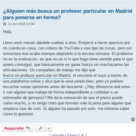
¿Alguien más busca un profesor particular en Madrid
para ponerse en forma?
M
11 Jun 2026 13:34
e
n
Hola,
s
a
j
Llevo unos meses dándole vueltas a esto. Empecé a hacer ejercicio por
e
mi cuenta en casa, con vídeos de YouTube y ese tipo de cosas, pero sin
estructura real acabo siempre dejándolo a la tercera semana. El problema
no es la motivación, es que no sé si lo que hago tiene sentido para lo que
quiero conseguir, que básicamente es ganar fuerza sin machacarme las
articulaciones. Un compañero de trabajo me dijo que
busco un profesor particular en Madrid
, él encontró el suyo a través de
una plataforma online y dice que le está yendo bien, pero yo prefiero
escuchar varias opiniones antes de lanzarme. ¿Hay diferencia real entre
ir con alguien que trabaja de forma independiente y contratar a un
entrenador de gimnasio? Me da la sensación de que el precio puede
variar mucho, y no tengo claro qué formato vale la pena para alguien que
empieza casi de cero. Si alguien ha pasado por esto, me interesa saber
cómo lo gestionó.
Responder
1 mensaje • Página
1
de
1