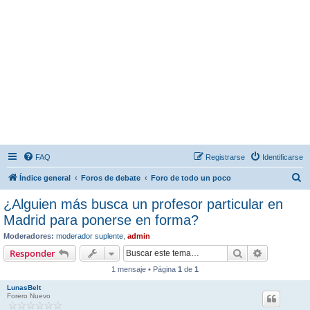
FAQ
Registrarse
Identificarse
B
Índice general
Foros de debate
Foro de todo un poco
u
¿Alguien más busca un profesor particular en
s
Madrid para ponerse en forma?
c
Moderadores:
moderador suplente
,
admin
a
Buscar
Búsqueda 
Responder
r
1 mensaje • Página
1
de
1
LunasBelt
Forero Nuevo