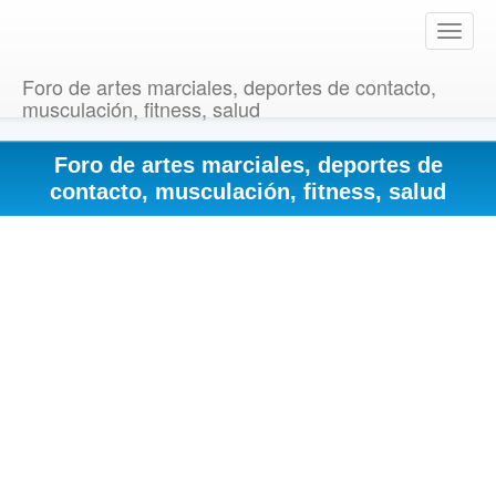
T
o
g
Foro de artes marciales, deportes de contacto,
g
musculación, fitness, salud
l
e
Foro de artes marciales, deportes de
n
a
contacto, musculación, fitness, salud
v
i
g
a
t
i
o
n