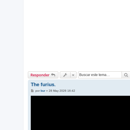
Responder
The furius.
M
por
bur
»
28 May 2026 16:42
e
n
s
a
j
e