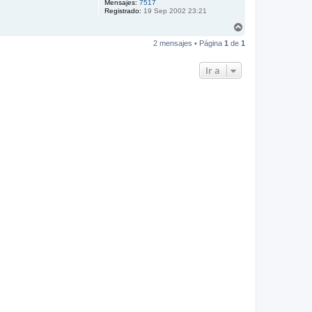
Mensajes:
7517
Registrado:
19 Sep 2002 23:21
A
r
2 mensajes • Página
1
de
1
r
i
b
Ir a
a