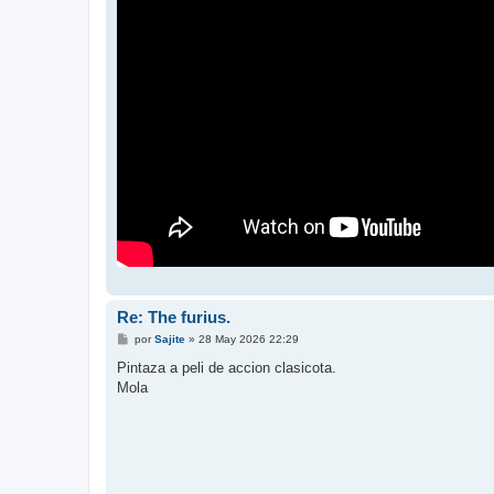
Re: The furius.
M
por
Sajite
»
28 May 2026 22:29
e
n
Pintaza a peli de accion clasicota.
s
Mola
a
j
e