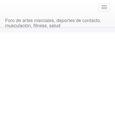
T
o
g
Foro de artes marciales, deportes de contacto,
g
musculación, fitness, salud
l
e
n
a
v
i
g
a
t
i
o
n