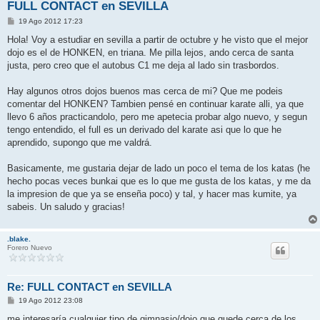
FULL CONTACT en SEVILLA
M
19 Ago 2012 17:23
e
n
Hola! Voy a estudiar en sevilla a partir de octubre y he visto que el mejor
s
dojo es el de HONKEN, en triana. Me pilla lejos, ando cerca de santa
a
j
justa, pero creo que el autobus C1 me deja al lado sin trasbordos.
e
Hay algunos otros dojos buenos mas cerca de mi? Que me podeis
comentar del HONKEN? Tambien pensé en continuar karate alli, ya que
llevo 6 años practicandolo, pero me apetecia probar algo nuevo, y segun
tengo entendido, el full es un derivado del karate asi que lo que he
aprendido, supongo que me valdrá.
Basicamente, me gustaria dejar de lado un poco el tema de los katas (he
hecho pocas veces bunkai que es lo que me gusta de los katas, y me da
la impresion de que ya se enseña poco) y tal, y hacer mas kumite, ya
sabeis. Un saludo y gracias!
.blake.
Forero Nuevo
Re: FULL CONTACT en SEVILLA
M
19 Ago 2012 23:08
e
n
me interesaría cualquier tipo de gimnasio/dojo que quede cerca de los