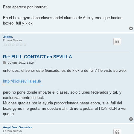
Esto aparece por internet
En el boxe gym daba clases abdel alumno de Allix y creo que hacian
boxeo, full y kick
.blake.
Forero Nuevo
Re: FULL CONTACT en SEVILLA
M
20 Ago 2012 13:24
e
n
entonces, el señor este Guisado, es de kick o de full? He visto su web:
s
a
j
http://kicksevilla.es.tl/
e
pero no pone donde imparte él clases, solo clubes federados y tal, y
exclusivamente de kick.
Muchas gracias por la ayuda proporcionada hasta ahora, si el full del
boxe gyms me gusta me quedaré ahi, tb iré a probar el HON KEN a ver
que tal
Ángel Vas González
Forero Nuevo