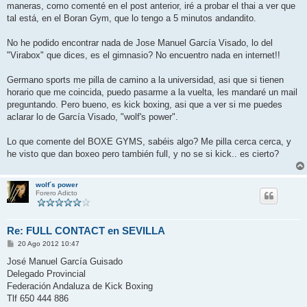
maneras, como comenté en el post anterior, iré a probar el thai a ver que
tal está, en el Boran Gym, que lo tengo a 5 minutos andandito.
No he podido encontrar nada de Jose Manuel García Visado, lo del
"Virabox" que dices, es el gimnasio? No encuentro nada en internet!!
Germano sports me pilla de camino a la universidad, asi que si tienen
horario que me coincida, puedo pasarme a la vuelta, les mandaré un mail
preguntando. Pero bueno, es kick boxing, asi que a ver si me puedes
aclarar lo de García Visado, "wolf's power".
Lo que comente del BOXE GYMS, sabéis algo? Me pilla cerca cerca, y
he visto que dan boxeo pero también full, y no se si kick.. es cierto?
wolf´s power
Forero Adicto
Re: FULL CONTACT en SEVILLA
M
20 Ago 2012 10:47
e
n
José Manuel García Guisado
s
Delegado Provincial
a
j
Federación Andaluza de Kick Boxing
e
Tlf 650 444 886