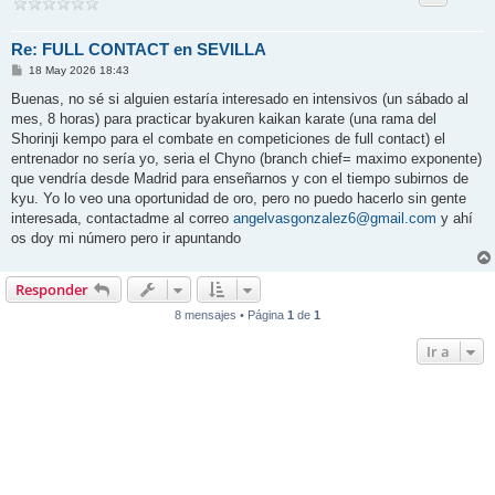
Re: FULL CONTACT en SEVILLA
M
18 May 2026 18:43
e
n
Buenas, no sé si alguien estaría interesado en intensivos (un sábado al
s
mes, 8 horas) para practicar byakuren kaikan karate (una rama del
a
j
Shorinji kempo para el combate en competiciones de full contact) el
e
entrenador no sería yo, seria el Chyno (branch chief= maximo exponente)
que vendría desde Madrid para enseñarnos y con el tiempo subirnos de
kyu. Yo lo veo una oportunidad de oro, pero no puedo hacerlo sin gente
interesada, contactadme al correo
angelvasgonzalez6@gmail.com
y ahí
os doy mi número pero ir apuntando
Responder
8 mensajes • Página
1
de
1
Ir a