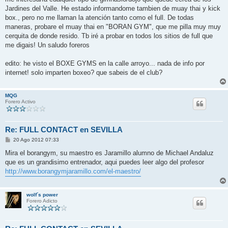
s
Jardines del Valle. He estado informandome tambien de muay thai y kick
a
j
box., pero no me llaman la atención tanto como el full. De todas
e
maneras, probare el muay thai en "BORAN GYM", que me pilla muy muy
cerquita de donde resido. Tb iré a probar en todos los sitios de full que
me digais! Un saludo foreros
edito: he visto el BOXE GYMS en la calle arroyo... nada de info por
internet! solo imparten boxeo? que sabeis de el club?
MQG
Forero Activo
Re: FULL CONTACT en SEVILLA
M
20 Ago 2012 07:33
e
n
Mira el borangym, su maestro es Jaramillo alumno de Michael Andaluz
s
que es un grandisimo entrenador, aqui puedes leer algo del profesor
a
j
http://www.borangymjaramillo.com/el-maestro/
e
wolf´s power
Forero Adicto