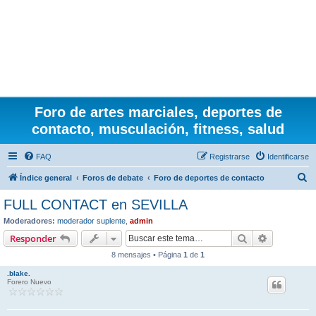
Foro de artes marciales, deportes de
contacto, musculación, fitness, salud
FAQ
Registrarse
Identificarse
B
Índice general
Foros de debate
Foro de deportes de contacto
u
FULL CONTACT en SEVILLA
s
Moderadores:
moderador suplente
,
admin
c
Buscar
Búsqueda 
Responder
a
8 mensajes • Página
1
de
1
r
.blake.
Forero Nuevo