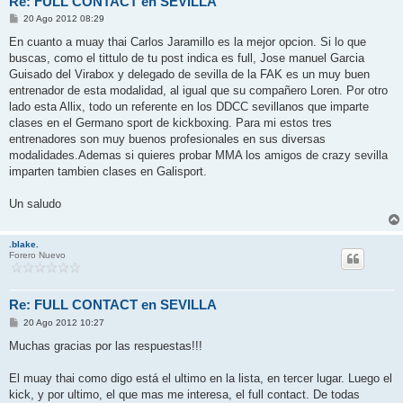
Re: FULL CONTACT en SEVILLA
M
20 Ago 2012 08:29
e
n
En cuanto a muay thai Carlos Jaramillo es la mejor opcion. Si lo que
s
buscas, como el tittulo de tu post indica es full, Jose manuel Garcia
a
j
Guisado del Virabox y delegado de sevilla de la FAK es un muy buen
e
entrenador de esta modalidad, al igual que su compañero Loren. Por otro
lado esta Allix, todo un referente en los DDCC sevillanos que imparte
clases en el Germano sport de kickboxing. Para mi estos tres
entrenadores son muy buenos profesionales en sus diversas
modalidades.Ademas si quieres probar MMA los amigos de crazy sevilla
imparten tambien clases en Galisport.
Un saludo
.blake.
Forero Nuevo
Re: FULL CONTACT en SEVILLA
M
20 Ago 2012 10:27
e
n
Muchas gracias por las respuestas!!!
s
a
j
El muay thai como digo está el ultimo en la lista, en tercer lugar. Luego el
e
kick, y por ultimo, el que mas me interesa, el full contact. De todas