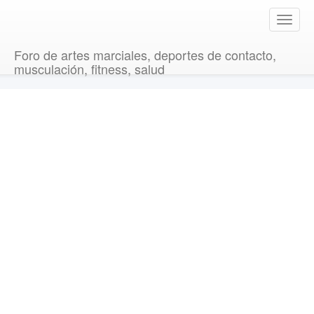
T
o
g
Foro de artes marciales, deportes de contacto,
g
musculación, fitness, salud
l
e
n
a
v
i
g
a
t
i
o
n