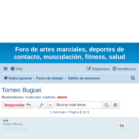
Foro de artes marciales, deportes de
contacto, musculación, fitness, salud
FAQ
Registrarse
Identificarse
B
Índice general
Foros de debate
Tablón de anuncios
u
Torneo Buguei
s
Moderadores:
moderador suplente
,
admin
c
Buscar
Búsqueda 
Responder
a
1 mensaje • Página
1
de
1
r
zay
Forero Nuevo