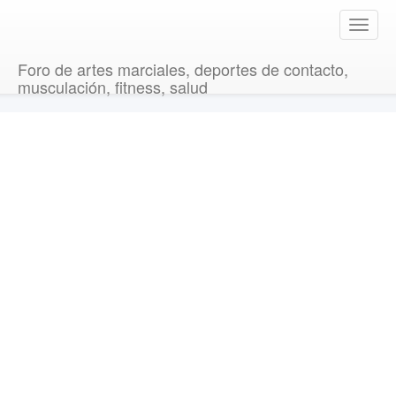
T
o
g
Foro de artes marciales, deportes de contacto,
g
musculación, fitness, salud
l
e
n
a
v
i
g
a
t
i
o
n