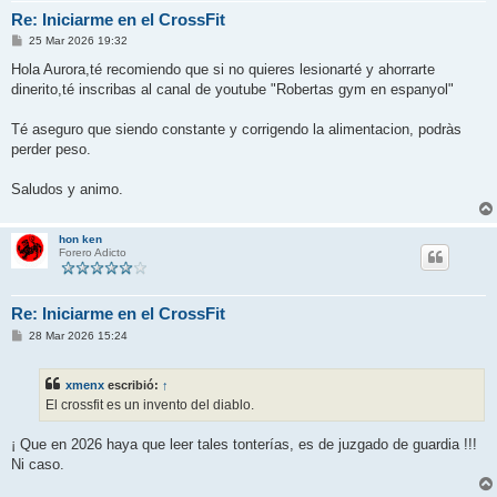
Re: Iniciarme en el CrossFit
M
25 Mar 2026 19:32
e
n
Hola Aurora,té recomiendo que si no quieres lesionarté y ahorrarte
s
dinerito,té inscribas al canal de youtube "Robertas gym en espanyol"
a
j
e
Té aseguro que siendo constante y corrigendo la alimentacion, podràs
perder peso.
Saludos y animo.
hon ken
Forero Adicto
Re: Iniciarme en el CrossFit
M
28 Mar 2026 15:24
e
n
s
xmenx
escribió:
↑
a
j
El crossfit es un invento del diablo.
e
¡ Que en 2026 haya que leer tales tonterías, es de juzgado de guardia !!!
Ni caso.