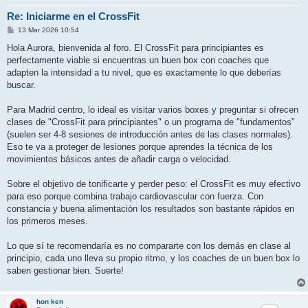
Re: Iniciarme en el CrossFit
M
13 Mar 2026 10:54
e
n
Hola Aurora, bienvenida al foro. El CrossFit para principiantes es
s
perfectamente viable si encuentras un buen box con coaches que
a
j
adapten la intensidad a tu nivel, que es exactamente lo que deberías
e
buscar.
Para Madrid centro, lo ideal es visitar varios boxes y preguntar si ofrecen
clases de "CrossFit para principiantes" o un programa de "fundamentos"
(suelen ser 4-8 sesiones de introducción antes de las clases normales).
Eso te va a proteger de lesiones porque aprendes la técnica de los
movimientos básicos antes de añadir carga o velocidad.
Sobre el objetivo de tonificarte y perder peso: el CrossFit es muy efectivo
para eso porque combina trabajo cardiovascular con fuerza. Con
constancia y buena alimentación los resultados son bastante rápidos en
los primeros meses.
Lo que sí te recomendaría es no compararte con los demás en clase al
principio, cada uno lleva su propio ritmo, y los coaches de un buen box lo
saben gestionar bien. Suerte!
hon ken