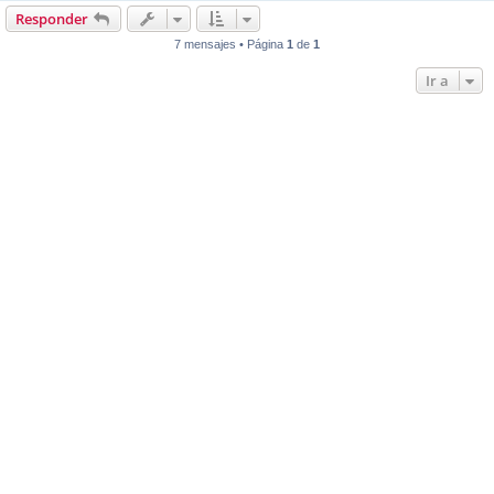
Responder
7 mensajes • Página
1
de
1
Ir a