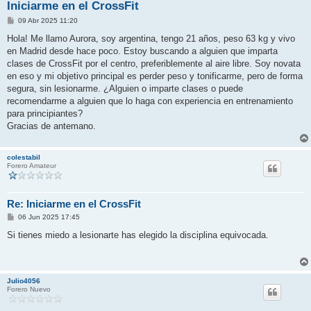
Iniciarme en el CrossFit
M
09 Abr 2025 11:20
e
n
Hola! Me llamo Aurora, soy argentina, tengo 21 años, peso 63 kg y vivo
s
en Madrid desde hace poco. Estoy buscando a alguien que imparta
a
j
clases de CrossFit por el centro, preferiblemente al aire libre. Soy novata
e
en eso y mi objetivo principal es perder peso y tonificarme, pero de forma
segura, sin lesionarme. ¿Alguien o imparte clases o puede
recomendarme a alguien que lo haga con experiencia en entrenamiento
para principiantes?
Gracias de antemano.
colestabil
Forero Amateur
Re: Iniciarme en el CrossFit
M
06 Jun 2025 17:45
e
n
Si tienes miedo a lesionarte has elegido la disciplina equivocada.
s
a
j
e
Julio4056
Forero Nuevo