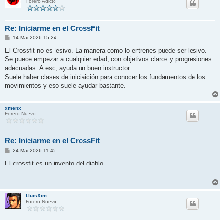
Forero Adicto
Re: Iniciarme en el CrossFit
M
14 Mar 2026 15:24
e
n
El Crossfit no es lesivo. La manera como lo entrenes puede ser lesivo.
s
Se puede empezar a cualquier edad, con objetivos claros y progresiones
a
j
adecuadas. A eso, ayuda un buen instructor.
e
Suele haber clases de iniciaición para conocer los fundamentos de los
movimientos y eso suele ayudar bastante.
xmenx
Forero Nuevo
Re: Iniciarme en el CrossFit
M
24 Mar 2026 11:42
e
n
El crossfit es un invento del diablo.
s
a
j
e
LluisXim
Forero Nuevo