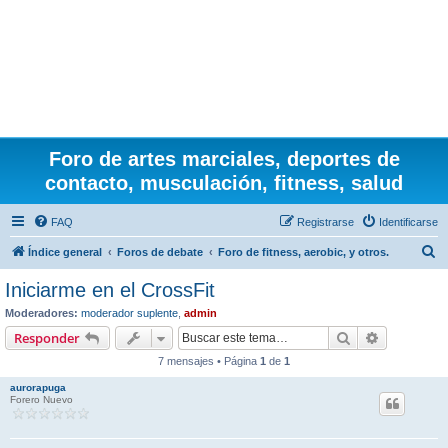
Foro de artes marciales, deportes de
contacto, musculación, fitness, salud
FAQ
Registrarse
Identificarse
B
Índice general
Foros de debate
Foro de fitness, aerobic, y otros.
u
Iniciarme en el CrossFit
s
Moderadores:
moderador suplente
,
admin
c
Buscar
Búsqueda 
Responder
a
7 mensajes • Página
1
de
1
r
aurorapuga
Forero Nuevo