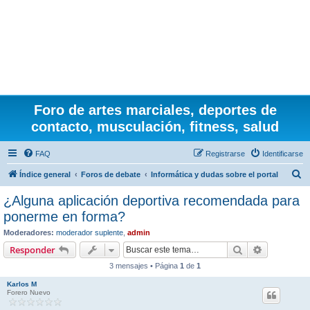
Foro de artes marciales, deportes de
contacto, musculación, fitness, salud
FAQ
Registrarse
Identificarse
B
Índice general
Foros de debate
Informática y dudas sobre el portal
u
¿Alguna aplicación deportiva recomendada para
s
ponerme en forma?
c
Moderadores:
moderador suplente
,
admin
a
Buscar
Búsqueda 
Responder
r
3 mensajes • Página
1
de
1
Karlos M
Forero Nuevo