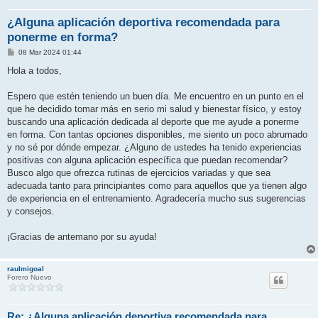
¿Alguna aplicación deportiva recomendada para
ponerme en forma?
M
08 Mar 2024 01:44
e
n
Hola a todos,
s
a
j
Espero que estén teniendo un buen día. Me encuentro en un punto en el
e
que he decidido tomar más en serio mi salud y bienestar físico, y estoy
buscando una aplicación dedicada al deporte que me ayude a ponerme
en forma. Con tantas opciones disponibles, me siento un poco abrumado
y no sé por dónde empezar. ¿Alguno de ustedes ha tenido experiencias
positivas con alguna aplicación específica que puedan recomendar?
Busco algo que ofrezca rutinas de ejercicios variadas y que sea
adecuada tanto para principiantes como para aquellos que ya tienen algo
de experiencia en el entrenamiento. Agradecería mucho sus sugerencias
y consejos.
¡Gracias de antemano por su ayuda!
raulmigoal
Forero Nuevo
Re: ¿Alguna aplicación deportiva recomendada para