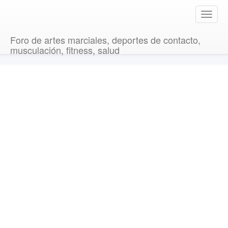
T
o
g
Foro de artes marciales, deportes de contacto,
g
musculación, fitness, salud
l
e
n
a
v
i
g
a
t
i
o
n