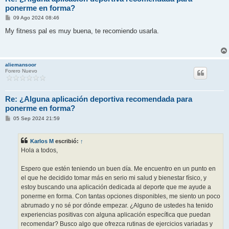
ponerme en forma?
M
09 Ago 2024 08:46
e
n
My fitness pal es muy buena, te recomiendo usarla.
s
a
j
e
aliemansoor
Forero Nuevo
Re: ¿Alguna aplicación deportiva recomendada para
ponerme en forma?
M
05 Sep 2024 21:59
e
n
s
Karlos M
escribió:
↑
a
j
Hola a todos,
e
Espero que estén teniendo un buen día. Me encuentro en un punto en
el que he decidido tomar más en serio mi salud y bienestar físico, y
estoy buscando una aplicación dedicada al deporte que me ayude a
ponerme en forma. Con tantas opciones disponibles, me siento un poco
abrumado y no sé por dónde empezar. ¿Alguno de ustedes ha tenido
experiencias positivas con alguna aplicación específica que puedan
recomendar? Busco algo que ofrezca rutinas de ejercicios variadas y