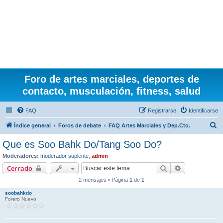
Foro de artes marciales, deportes de
contacto, musculación, fitness, salud
FAQ
Registrarse
Identificarse
B
Índice general
Foros de debate
FAQ Artes Marciales y Dep.Cto.
u
Que es Soo Bahk Do/Tang Soo Do?
s
Moderadores:
moderador suplente
,
admin
c
Buscar
Búsqueda av
Cerrado
a
2 mensajes • Página
1
de
1
r
soobahkdo
Forero Nuevo