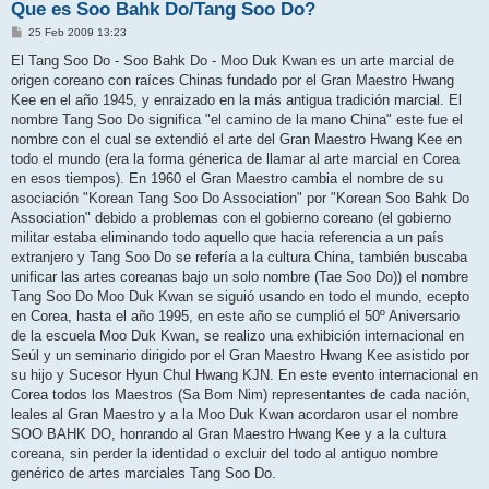
Que es Soo Bahk Do/Tang Soo Do?
M
25 Feb 2009 13:23
e
n
El Tang Soo Do - Soo Bahk Do - Moo Duk Kwan es un arte marcial de
s
origen coreano con raíces Chinas fundado por el Gran Maestro Hwang
a
j
Kee en el año 1945, y enraizado en la más antigua tradición marcial. El
e
nombre Tang Soo Do significa "el camino de la mano China" este fue el
nombre con el cual se extendió el arte del Gran Maestro Hwang Kee en
todo el mundo (era la forma génerica de llamar al arte marcial en Corea
en esos tiempos). En 1960 el Gran Maestro cambia el nombre de su
asociación "Korean Tang Soo Do Association" por "Korean Soo Bahk Do
Association" debido a problemas con el gobierno coreano (el gobierno
militar estaba eliminando todo aquello que hacia referencia a un país
extranjero y Tang Soo Do se refería a la cultura China, también buscaba
unificar las artes coreanas bajo un solo nombre (Tae Soo Do)) el nombre
Tang Soo Do Moo Duk Kwan se siguió usando en todo el mundo, ecepto
en Corea, hasta el año 1995, en este año se cumplió el 50º Aniversario
de la escuela Moo Duk Kwan, se realizo una exhibición internacional en
Seúl y un seminario dirigido por el Gran Maestro Hwang Kee asistido por
su hijo y Sucesor Hyun Chul Hwang KJN. En este evento internacional en
Corea todos los Maestros (Sa Bom Nim) representantes de cada nación,
leales al Gran Maestro y a la Moo Duk Kwan acordaron usar el nombre
SOO BAHK DO, honrando al Gran Maestro Hwang Kee y a la cultura
coreana, sin perder la identidad o excluir del todo al antiguo nombre
genérico de artes marciales Tang Soo Do.