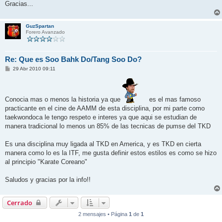
Gracias...
GuzSpartan
Forero Avanzado
Re: Que es Soo Bahk Do/Tang Soo Do?
M
29 Abr 2010 09:11
e
n
s
a
j
Conocia mas o menos la historia ya que
es el mas famoso
e
practicante en el cine de AAMM de esta disciplina, por mi parte como
taekwondoca le tengo respeto e interes ya que aqui se estudian de
manera tradicional lo menos un 85% de las tecnicas de pumse del TKD
Es una disciplina muy ligada al TKD en America, y es TKD en cierta
manera como lo es la ITF, me gusta definir estos estilos es como se hizo
al principio "Karate Coreano"
Saludos y gracias por la info!!
Cerrado
2 mensajes • Página
1
de
1