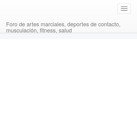
T
o
g
Foro de artes marciales, deportes de contacto,
g
musculación, fitness, salud
l
e
n
a
v
i
g
a
t
i
o
n