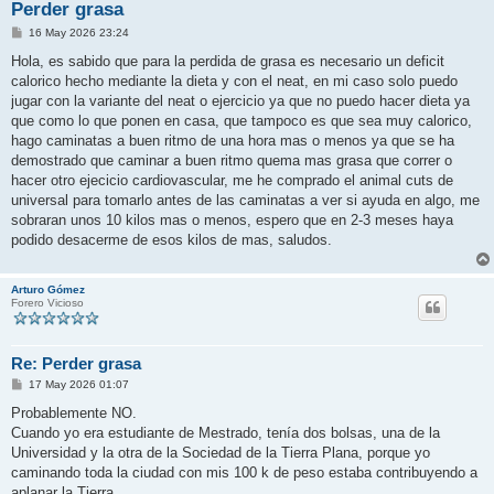
Perder grasa
M
16 May 2026 23:24
e
n
Hola, es sabido que para la perdida de grasa es necesario un deficit
s
calorico hecho mediante la dieta y con el neat, en mi caso solo puedo
a
j
jugar con la variante del neat o ejercicio ya que no puedo hacer dieta ya
e
que como lo que ponen en casa, que tampoco es que sea muy calorico,
hago caminatas a buen ritmo de una hora mas o menos ya que se ha
demostrado que caminar a buen ritmo quema mas grasa que correr o
hacer otro ejecicio cardiovascular, me he comprado el animal cuts de
universal para tomarlo antes de las caminatas a ver si ayuda en algo, me
sobraran unos 10 kilos mas o menos, espero que en 2-3 meses haya
podido desacerme de esos kilos de mas, saludos.
Arturo Gómez
Forero Vicioso
Re: Perder grasa
M
17 May 2026 01:07
e
n
Probablemente NO.
s
Cuando yo era estudiante de Mestrado, tenía dos bolsas, una de la
a
j
Universidad y la otra de la Sociedad de la Tierra Plana, porque yo
e
caminando toda la ciudad con mis 100 k de peso estaba contribuyendo a
aplanar la Tierra.