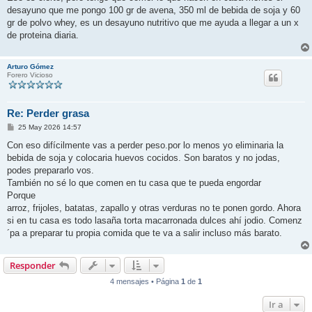
desayuno que me pongo 100 gr de avena, 350 ml de bebida de soja y 60
gr de polvo whey, es un desayuno nutritivo que me ayuda a llegar a un x
de proteina diaria.
Arturo Gómez
Forero Vicioso
Re: Perder grasa
M
25 May 2026 14:57
e
n
Con eso difícilmente vas a perder peso.por lo menos yo eliminaria la
s
bebida de soja y colocaria huevos cocidos. Son baratos y no jodas,
a
j
podes prepararlo vos.
e
También no sé lo que comen en tu casa que te pueda engordar
Porque
arroz, frijoles, batatas, zapallo y otras verduras no te ponen gordo. Ahora
si en tu casa es todo lasaña torta macarronada dulces ahí jodio. Comenz
´pa a preparar tu propia comida que te va a salir incluso más barato.
Responder
4 mensajes • Página
1
de
1
Ir a