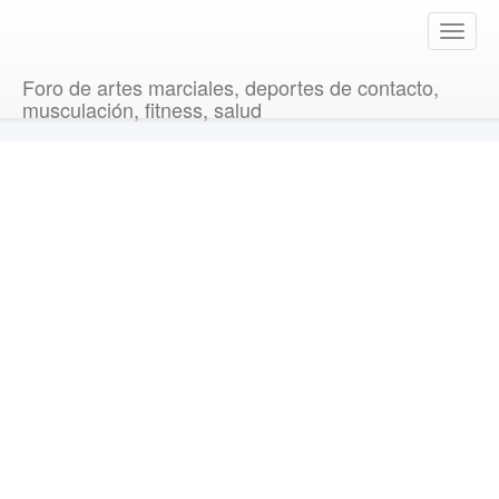
T
o
g
Foro de artes marciales, deportes de contacto,
g
musculación, fitness, salud
l
e
n
a
v
i
g
a
t
i
o
n