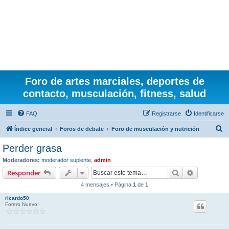
Foro de artes marciales, deportes de
contacto, musculación, fitness, salud
FAQ
Registrarse
Identificarse
B
Índice general
Foros de debate
Foro de musculación y nutrición
u
Perder grasa
s
Moderadores:
moderador suplente
,
admin
c
Buscar
Búsqueda 
Responder
a
4 mensajes • Página
1
de
1
r
ricardo50
Forero Nuevo