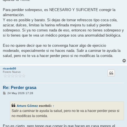
Para perdder sobrepeso, es NECESARIO Y SUFICIENTE corregir la
alimentación.
Y eso es posible y barato. Si dejas de tomar refrescos tipo coca cola,
azúcar, dulces, limitas la harina refinada mejora tu salud y pierdes
sobrepeso. Si ya no comes nada de eso, entonces no tienes sobrepeso y
si lo tienes que te vea un médico porque sos una anormalidad biológica.
Eso no quiere decir que no te convenga hacer algo de ejercicio
moderado, especialmente si no haces nada. Salir a caminar te ayuda la
salud, pero no te va a hacer perder peso si no modificas la comida.
ricardo50
Forero Nuevo
Re: Perder grasa
M
24 May 2026 17:28
e
n
s
Arturo Gómez
escribió:
↑
a
j
Salir a caminar te ayuda la salud, pero no te va a hacer perder peso si
e
no modificas la comida.
Eso es cierto, pero tengo que comer lo que hacen en casa menos el