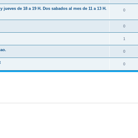
y jueves de 18 a 19 H. Dos sabados al mes de 11 a 13 H.
0
0
1
bao.
0
t
0