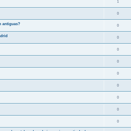
1
0
n antiguas?
0
adrid
0
0
0
0
0
0
0
0