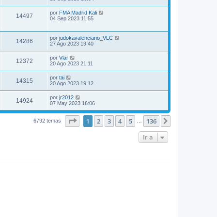
por
FMA Madrid Kali
14497
04 Sep 2023 11:55
por
judokavalenciano_VLC
14286
27 Ago 2023 19:40
por
Vlar
12372
20 Ago 2023 21:11
por
tai
14315
20 Ago 2023 19:12
por
jr2012
14924
07 May 2023 16:06
Página
1
de
136
1
2
3
4
5
136
Siguiente
6792 temas
…
Ir a