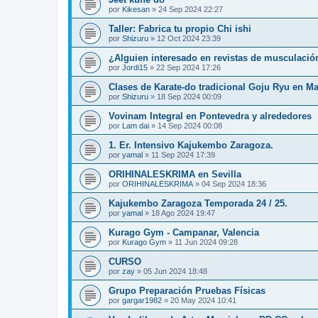
por
Kikesan
»
24 Sep 2024 22:27
Taller: Fabrica tu propio Chi ishi
por
Shizuru
»
12 Oct 2024 23:39
¿Alguien interesado en revistas de musculació
por
Jordi15
»
22 Sep 2024 17:26
Clases de Karate-do tradicional Goju Ryu en M
por
Shizuru
»
18 Sep 2024 00:09
Vovinam Integral en Pontevedra y alrededores
por
Lam dai
»
14 Sep 2024 00:08
1. Er. Intensivo Kajukembo Zaragoza.
por
yamal
»
11 Sep 2024 17:39
ORIHINALESKRIMA en Sevilla
por
ORIHINALESKRIMA
»
04 Sep 2024 18:36
Kajukembo Zaragoza Temporada 24 / 25.
por
yamal
»
18 Ago 2024 19:47
Kurago Gym - Campanar, Valencia
por
Kurago Gym
»
11 Jun 2024 09:28
CURSO
por
zay
»
05 Jun 2024 18:48
Grupo Preparación Pruebas Físicas
por
gargar1982
»
20 May 2024 10:41