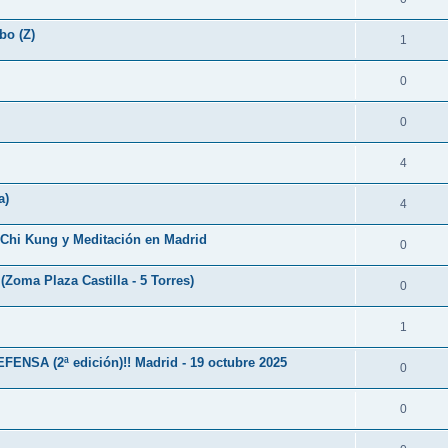
bo (Z)
1
0
0
4
a)
4
, Chi Kung y Meditación en Madrid
0
(Zoma Plaza Castilla - 5 Torres)
0
1
A (2ª edición)!! Madrid - 19 octubre 2025
0
0