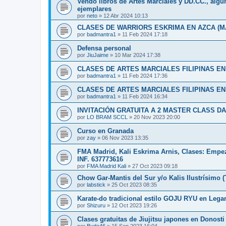
Vendo libros de Artes Marciales y DD.CC., algu
ejemplares
por
neto
»
12 Abr 2024 10:13
CLASES DE WARRIORS ESKRIMA EN AZCA (M
por
badmantra1
»
11 Feb 2024 17:18
Defensa personal
por
JiuJaime
»
10 Mar 2024 17:38
CLASES DE ARTES MARCIALES FILIPINAS E
por
badmantra1
»
11 Feb 2024 17:36
CLASES DE ARTES MARCIALES FILIPINAS EN
por
badmantra1
»
11 Feb 2024 16:34
INVITACIÓN GRATUITA A 2 MASTER CLASS 
por
LO BRAM SCCL
»
20 Nov 2023 20:00
Curso en Granada
por
zay
»
06 Nov 2023 13:35
FMA Madrid, Kali Eskrima Arnis, Clases: Empe
INF. 637773616
por
FMA Madrid Kali
»
27 Oct 2023 09:18
Chow Gar-Mantis del Sur y/o Kalis Ilustrísimo 
por
labstick
»
25 Oct 2023 08:35
Karate-do tradicional estilo GOJU RYU en Lega
por
Shizuru
»
12 Oct 2023 19:26
Clases gratuitas de Jiujitsu japones en Donosti