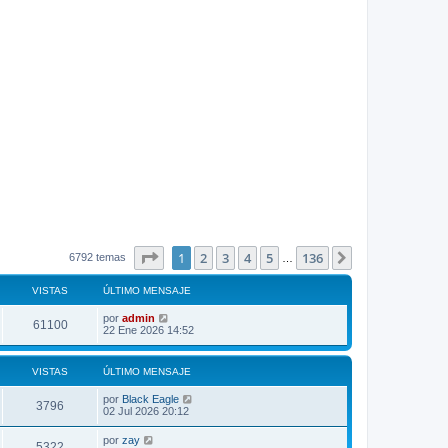
Página
1
de
136
1
2
3
4
5
136
Siguiente
6792 temas
…
VISTAS
ÚLTIMO MENSAJE
por
admin
61100
22 Ene 2026 14:52
VISTAS
ÚLTIMO MENSAJE
por
Black Eagle
3796
02 Jul 2026 20:12
por
zay
5322