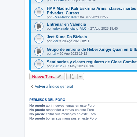
por
Budo46
»
15 Sep 2023 16:04
FMA Madrid Kali Eskrima Arnis, clases: martes 
Privadas, Cursos
por
FMA Madrid Kali
»
04 Sep 2023 11:55
Entrenar en Valencia
por
judokavalenciano_VLC
»
27 Ago 2023 19:40
Jeet Kune Do Bizkaia
por
Vlar
»
20 Ago 2023 18:11
Grupo de entreno de Hebei Xingyi Quan en Bil
por
tai
»
20 Ago 2023 19:12
Seminarios y clases regulares de Close Comba
por
jr2012
»
07 May 2023 16:06
Nuevo Tema
Volver a Índice general
PERMISOS DEL FORO
No puede
abrir nuevos temas en este Foro
No puede
responder a temas en este Foro
No puede
editar sus mensajes en este Foro
No puede
borrar sus mensajes en este Foro