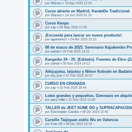
por
Shizuru
»
16 Ago 2025 12:04
Curso abierto en Madrid, KarateDo Tradicional
por
Shizuru
»
14 Jun 2025 01:24
Curso Kenpo
por
zay
»
05 May 2025 17:40
¡Encuesta para lanzar un nuevo producto!
por
agumerko7
»
04 Abr 2025 15:15
08 de marzo de 2025. Seminario Kajukembo Pro
por
yamal
»
26 Feb 2025 19:11
Kangeiko 24 - 25. (Editado). Fuentes de Ebro (Z
por
yamal
»
30 Nov 2024 14:12
Aikijujutsu, Iaijutsu y Nihon Kobudo en Badalo
por
mu_kun
»
07 Feb 2025 20:57
CURSO EN GRANADA
por
zay
»
03 Feb 2025 18:44
Lotes grandes y pequeños. Gimnasio en alquile
por
paco milla
»
21 Ene 2015 13:09
TALLER de JEET KUNE DO y SUPRACAPACIDA
por
Eskrimador Gandía
»
08 Dic 2024 15:40
Cursillo Taijiquan estilo Wu en Valencia
por
Fran JR
»
09 Dic 2024 13:19
Jeet kune do