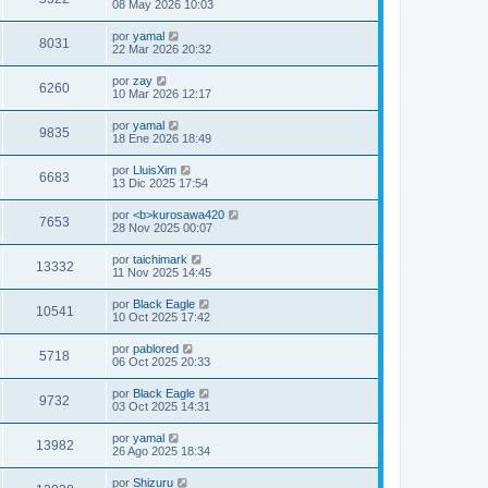
08 May 2026 10:03
por
yamal
8031
22 Mar 2026 20:32
por
zay
6260
10 Mar 2026 12:17
por
yamal
9835
18 Ene 2026 18:49
por
LluisXim
6683
13 Dic 2025 17:54
por
<b>kurosawa420
7653
28 Nov 2025 00:07
por
taichimark
13332
11 Nov 2025 14:45
por
Black Eagle
10541
10 Oct 2025 17:42
por
pablored
5718
06 Oct 2025 20:33
por
Black Eagle
9732
03 Oct 2025 14:31
por
yamal
13982
26 Ago 2025 18:34
por
Shizuru