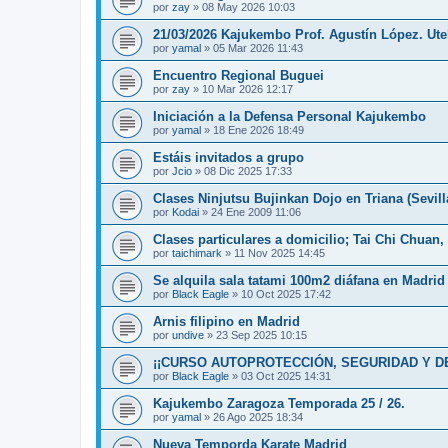
por
zay
»
08 May 2026 10:03
21/03/2026 Kajukembo Prof. Agustín López. Ute
por
yamal
»
05 Mar 2026 11:43
Encuentro Regional Buguei
por
zay
»
10 Mar 2026 12:17
Iniciación a la Defensa Personal Kajukembo
por
yamal
»
18 Ene 2026 18:49
Estáis invitados a grupo
por
Jcio
»
08 Dic 2025 17:33
Clases Ninjutsu Bujinkan Dojo en Triana (Sevill
por
Kodai
»
24 Ene 2009 11:06
Clases particulares a domicilio; Tai Chi Chuan
por
taichimark
»
11 Nov 2025 14:45
Se alquila sala tatami 100m2 diáfana en Madrid 
por
Black Eagle
»
10 Oct 2025 17:42
Arnis filipino en Madrid
por
undive
»
23 Sep 2025 10:15
¡¡CURSO AUTOPROTECCIÓN, SEGURIDAD Y DEFENS
por
Black Eagle
»
03 Oct 2025 14:31
Kajukembo Zaragoza Temporada 25 / 26.
por
yamal
»
26 Ago 2025 18:34
Nueva Temporda Karate Madrid