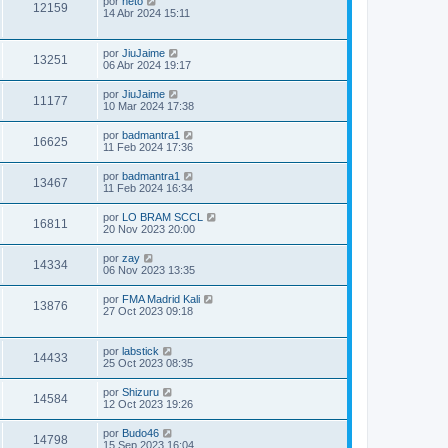
por
neto
12159
14 Abr 2024 15:11
por
JiuJaime
13251
06 Abr 2024 19:17
por
JiuJaime
11177
10 Mar 2024 17:38
por
badmantra1
16625
11 Feb 2024 17:36
por
badmantra1
13467
11 Feb 2024 16:34
por
LO BRAM SCCL
16811
20 Nov 2023 20:00
por
zay
14334
06 Nov 2023 13:35
por
FMA Madrid Kali
13876
27 Oct 2023 09:18
por
labstick
14433
25 Oct 2023 08:35
por
Shizuru
14584
12 Oct 2023 19:26
por
Budo46
14798
15 Sep 2023 16:04