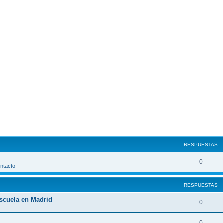
queda avanzada
RESPUESTAS
0
ontacto
RESPUESTAS
Escuela en Madrid
0
0