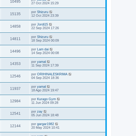
10495
27 Oct 2024 15:29
por
Shizuru
15135
12 Oct 2024 23:39
por
Jordi15
14858
22 Sep 2024 17:26
por
Shizuru
14811
18 Sep 2024 00:09
por
Lam dai
14496
14 Sep 2024 00:08
por
yamal
14353
11 Sep 2024 17:39
por
ORIHINALESKRIMA
12546
04 Sep 2024 18:36
por
yamal
11937
18 Ago 2024 19:47
por
Kurago Gym
12984
11 Jun 2024 09:28
por
zay
12541
05 Jun 2024 18:48
por
gargar1982
12144
20 May 2024 10:41