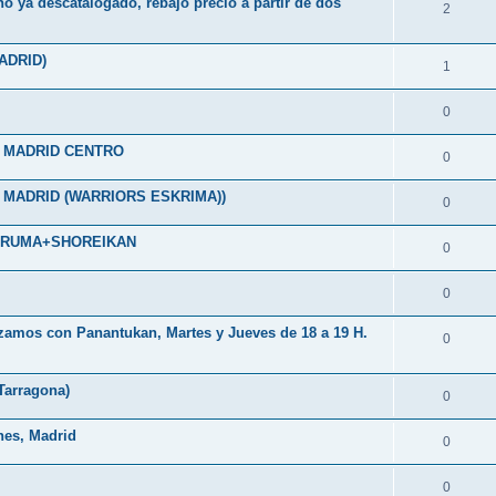
no ya descatalogado, rebajo precio a partir de dos
2
ADRID)
1
0
N MADRID CENTRO
0
 MADRID (WARRIORS ESKRIMA))
0
DARUMA+SHOREIKAN
0
0
zamos con Panantukan, Martes y Jueves de 18 a 19 H.
0
(Tarragona)
0
nes, Madrid
0
0