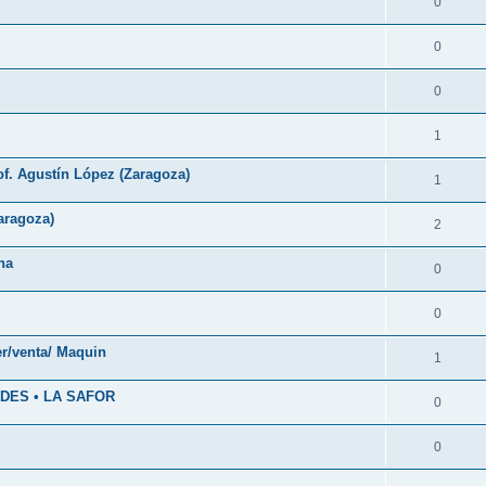
0
0
0
1
f. Agustín López (Zaragoza)
1
aragoza)
2
na
0
0
r/venta/ Maquin
1
DES • LA SAFOR
0
0