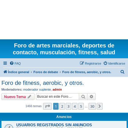
Foro de artes marciales, deportes de
contacto, musculación, fitness, salud
FAQ
Registrarse
Identificarse
B
Índice general
Foros de debate
Foro de fitness, aerobic, y otros.
u
Foro de fitness, aerobic, y otros.
s
Moderadores:
moderador suplente
,
admin
c
Buscar
Búsqueda avanzad
Nuevo Tema
a
Página
1
de
30
1
2
3
4
5
30
Siguiente
1466 temas
r
…
Anuncios
USUARIOS REGISTRADOS SIN ANUNCIOS