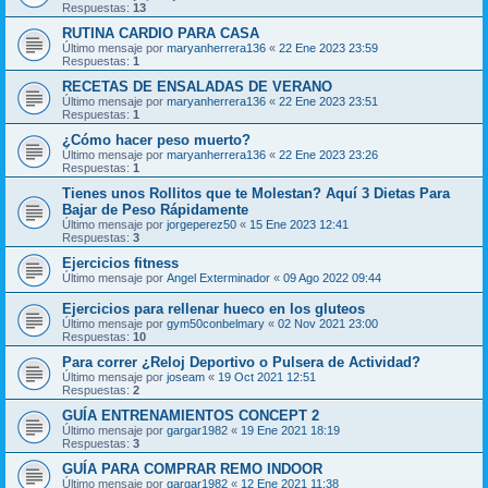
Respuestas:
13
RUTINA CARDIO PARA CASA
Último mensaje por
maryanherrera136
«
22 Ene 2023 23:59
Respuestas:
1
RECETAS DE ENSALADAS DE VERANO
Último mensaje por
maryanherrera136
«
22 Ene 2023 23:51
Respuestas:
1
¿Cómo hacer peso muerto?
Último mensaje por
maryanherrera136
«
22 Ene 2023 23:26
Respuestas:
1
Tienes unos Rollitos que te Molestan? Aquí 3 Dietas Para
Bajar de Peso Rápidamente
Último mensaje por
jorgeperez50
«
15 Ene 2023 12:41
Respuestas:
3
Ejercicios fitness
Último mensaje por
Angel Exterminador
«
09 Ago 2022 09:44
Ejercicios para rellenar hueco en los gluteos
Último mensaje por
gym50conbelmary
«
02 Nov 2021 23:00
Respuestas:
10
Para correr ¿Reloj Deportivo o Pulsera de Actividad?
Último mensaje por
joseam
«
19 Oct 2021 12:51
Respuestas:
2
GUÍA ENTRENAMIENTOS CONCEPT 2
Último mensaje por
gargar1982
«
19 Ene 2021 18:19
Respuestas:
3
GUÍA PARA COMPRAR REMO INDOOR
Último mensaje por
gargar1982
«
12 Ene 2021 11:38