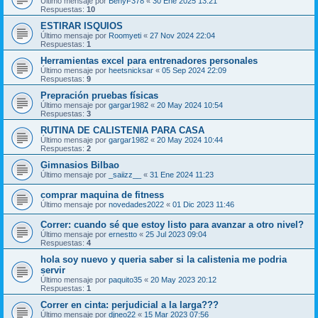
Último mensaje por
BenyF378
«
30 Ene 2025 13:21
Respuestas:
10
ESTIRAR ISQUIOS
Último mensaje por
Roomyeti
«
27 Nov 2024 22:04
Respuestas:
1
Herramientas excel para entrenadores personales
Último mensaje por
heetsnicksar
«
05 Sep 2024 22:09
Respuestas:
9
Prepración pruebas físicas
Último mensaje por
gargar1982
«
20 May 2024 10:54
Respuestas:
3
RUTINA DE CALISTENIA PARA CASA
Último mensaje por
gargar1982
«
20 May 2024 10:44
Respuestas:
2
Gimnasios Bilbao
Último mensaje por
_saiizz__
«
31 Ene 2024 11:23
comprar maquina de fitness
Último mensaje por
novedades2022
«
01 Dic 2023 11:46
Correr: cuando sé que estoy listo para avanzar a otro nivel?
Último mensaje por
ernestto
«
25 Jul 2023 09:04
Respuestas:
4
hola soy nuevo y queria saber si la calistenia me podria
servir
Último mensaje por
paquito35
«
20 May 2023 20:12
Respuestas:
1
Correr en cinta: perjudicial a la larga???
Último mensaje por
djneo22
«
15 Mar 2023 07:56