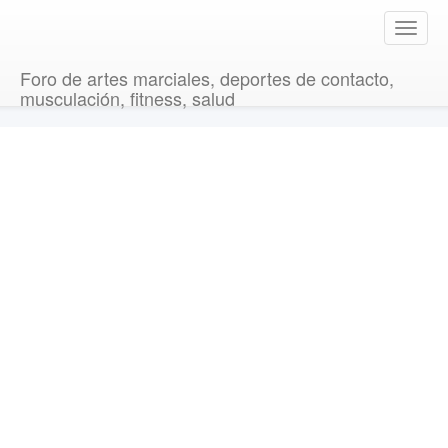
T
o
g
Foro de artes marciales, deportes de contacto,
g
musculación, fitness, salud
l
e
n
a
v
i
g
a
t
i
o
n