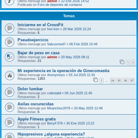
Último mensaje por
admin
«
22 Ene 2026 14:52
Publicado en
Foro de deportes de contacto
Temas
Iniciarme en el CrossFit
Último mensaje por
hon ken
«
28 Mar 2026 15:24
Respuestas:
6
Pseudoejercicio
Último mensaje por
Salvusmed7
«
06 Feb 2026 15:49
Bajar de peso en casa
Último mensaje por
admin
«
20 May 2026 08:11
Respuestas:
21
1
2
Mi experiencia en la operación de Ginecomastia
Último mensaje por
Anonymoys
«
03 Jul 2025 11:34
Respuestas:
1303
1
84
85
86
87
…
Dolor lumbar
Último mensaje por
colestabil
«
09 Jun 2025 11:40
Respuestas:
2
Axilas oscurecidas
Último mensaje por
Msanchez2079
«
20 May 2025 12:48
Respuestas:
6
Apple Fitness gratis
Último mensaje por
BenyF378
«
30 Ene 2025 13:22
Respuestas:
1
Hipopresivos ¿alguna experiencia?