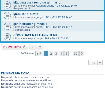
Máquina para remo de gimnasio
Último mensaje por
AlejandroDuarte
«
24 Jul 2020 14:07
Respuestas:
3
MONITOR REMO
Último mensaje por
gargar1982
«
22 Jul 2020 14:42
ser instructor gimnasio
Último mensaje por
gargar1982
«
20 Jul 2020 13:17
Respuestas:
1
CÓMO HACER CLEAN & JERK
Último mensaje por
gargar1982
«
20 Jul 2020 13:11
Nuevo Tema
Página
1
de
30
1
2
3
4
5
30
Siguiente
1466 temas
…
Ir a
PERMISOS DEL FORO
No puede
abrir nuevos temas en este Foro
No puede
responder a temas en este Foro
No puede
editar sus mensajes en este Foro
No puede
borrar sus mensajes en este Foro