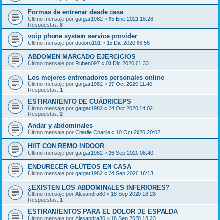
Formas de entrenar desde casa
Último mensaje por
gargar1982
«
05 Ene 2021 18:28
Respuestas:
8
voip phone system service provider
Último mensaje por
dodoro101
«
15 Dic 2020 06:56
ABDOMEN MARCADO EJERCICIOS
Último mensaje por
Ruben097
«
03 Dic 2020 01:33
Los mejores entrenadores personales online
Último mensaje por
gargar1982
«
27 Oct 2020 11:40
Respuestas:
1
ESTIRAMIENTO DE CUÁDRICEPS
Último mensaje por
gargar1982
«
24 Oct 2020 14:02
Respuestas:
2
Andar y abdominales
Último mensaje por
Charlie Charlie
«
10 Oct 2020 20:02
HIIT CON REMO INDOOR
Último mensaje por
gargar1982
«
26 Sep 2020 08:40
ENDURECER GLÚTEOS EN CASA
Último mensaje por
gargar1982
«
24 Sep 2020 16:13
¿EXISTEN LOS ABDOMINALES INFERIORES?
Último mensaje por
Alesandra80
«
18 Sep 2020 18:28
Respuestas:
1
ESTIRAMIENTOS PARA EL DOLOR DE ESPALDA
Último mensaje por
Alesandra80
«
18 Sep 2020 18:23