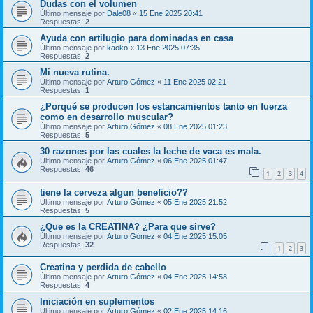
Dudas con el volumen
Último mensaje por
Dale08
«
15 Ene 2025 20:41
Respuestas:
2
Ayuda con artilugio para dominadas en casa
Último mensaje por
kaoko
«
13 Ene 2025 07:35
Respuestas:
2
Mi nueva rutina.
Último mensaje por
Arturo Gómez
«
11 Ene 2025 02:21
Respuestas:
1
¿Porqué se producen los estancamientos tanto en fuerza
como en desarrollo muscular?
Último mensaje por
Arturo Gómez
«
08 Ene 2025 01:23
Respuestas:
5
30 razones por las cuales la leche de vaca es mala.
Último mensaje por
Arturo Gómez
«
06 Ene 2025 01:47
Respuestas:
46
1
2
3
4
tiene la cerveza algun beneficio??
Último mensaje por
Arturo Gómez
«
05 Ene 2025 21:52
Respuestas:
5
¿Que es la CREATINA? ¿Para que sirve?
Último mensaje por
Arturo Gómez
«
04 Ene 2025 15:05
Respuestas:
32
1
2
3
Creatina y perdida de cabello
Último mensaje por
Arturo Gómez
«
04 Ene 2025 14:58
Respuestas:
4
Iniciación en suplementos
Último mensaje por
Arturo Gómez
«
02 Ene 2025 14:16