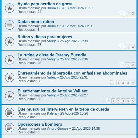
Ayuda para perdida de grasa.
Último mensaje por
Julio4056
«
13 Mar 2026 10:51
Respuestas:
24
1
2
Dudas sobre rutina
Último mensaje por
Julio4056
«
12 Mar 2026 11:11
Respuestas:
3
Rutina y dietas para mujeres
Último mensaje por
Vallejo
«
25 Ago 2025 22:39
Respuestas:
27
1
2
La rutina y dieta de Jeremy Buendia
Último mensaje por
Vallejo
«
25 Ago 2025 22:36
Respuestas:
25
1
2
Entrenamiento de hipertrofia con enfasis en abdominales
Último mensaje por
Vallejo
«
25 Ago 2025 22:31
Respuestas:
58
1
2
3
4
El entrenamiento de Antoine Vaillant
Último mensaje por
Vallejo
«
25 Ago 2025 22:27
Respuestas:
66
1
2
3
4
5
Que musculos intervienen en la trepa de cuerda
Último mensaje por
Kalera
«
25 Ago 2025 10:26
Respuestas:
6
Oposicones a bombero
Último mensaje por
Arturo Gómez
«
21 Ago 2025 14:38
Respuestas:
6