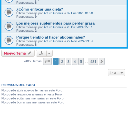
Respuestas:
8
¿Cómo enfocar una dieta?
Último mensaje por
Arturo Gómez
«
02 Ene 2025 01:50
Respuestas:
9
Los mejores suplementos para perder grasa
Último mensaje por
Arturo Gómez
«
28 Dic 2024 15:37
Respuestas:
2
Porque tiemblo al hacer abdominales?
Último mensaje por
Arturo Gómez
«
27 Nov 2024 23:57
Respuestas:
8
Nuevo Tema
Página
1
de
481
1
2
3
4
5
481
Siguiente
24050 temas
…
Ir a
PERMISOS DEL FORO
No puede
abrir nuevos temas en este Foro
No puede
responder a temas en este Foro
No puede
editar sus mensajes en este Foro
No puede
borrar sus mensajes en este Foro