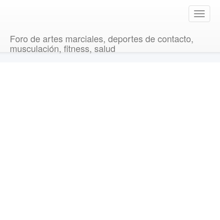
T
o
g
Foro de artes marciales, deportes de contacto,
g
musculación, fitness, salud
l
e
n
a
v
i
g
a
t
i
o
n