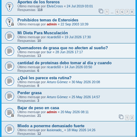
Aportes de los foreros
Último mensaje por
ElvisCross
«
24 Jul 2019 03:01
Respuestas:
118
1
5
6
7
8
…
Prohibidos temas de Esteroides
Último mensaje por
admin
«
22 Sep 2003 10:39
Mi Dieta Para Musculación
Último mensaje por
ricardo50
«
19 Jul 2026 17:30
Respuestas:
10
Quemadores de grasa que no afecten al sueño?
Último mensaje por
bur
«
28 Jun 2026 17:17
Respuestas:
13
cantidad de proteinas debo tomar al dia y cuando
Último mensaje por
ricardo50
«
14 Jun 2026 03:50
Respuestas:
6
¿Qué les parece esta rutina?
Último mensaje por
Arturo Gómez
«
30 May 2026 20:08
Respuestas:
8
Perder grasa
Último mensaje por
Arturo Gómez
«
25 May 2026 14:57
Respuestas:
3
Bajar de peso en casa
Último mensaje por
admin
«
20 May 2026 08:11
Respuestas:
21
1
2
Miedo a ponerme demasiado fuerte
Último mensaje por
ilusionado_
«
18 May 2026 14:26
Respuestas:
12