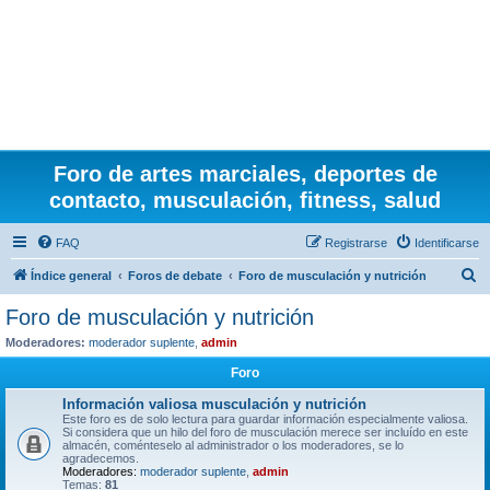
Foro de artes marciales, deportes de
contacto, musculación, fitness, salud
FAQ
Registrarse
Identificarse
B
Índice general
Foros de debate
Foro de musculación y nutrición
u
Foro de musculación y nutrición
s
Moderadores:
moderador suplente
,
admin
c
Foro
a
Información valiosa musculación y nutrición
r
Este foro es de solo lectura para guardar información especialmente valiosa.
Si considera que un hilo del foro de musculación merece ser incluído en este
almacén, coménteselo al administrador o los moderadores, se lo
agradecemos.
Moderadores:
moderador suplente
,
admin
Temas:
81