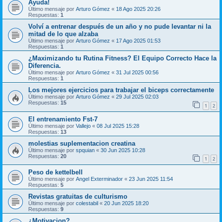
Ayuda!
Último mensaje por
Arturo Gómez
«
18 Ago 2025 20:26
Respuestas:
1
Volví a entrenar después de un año y no pude levantar ni la
mitad de lo que alzaba
Último mensaje por
Arturo Gómez
«
17 Ago 2025 01:53
Respuestas:
1
¿Maximizando tu Rutina Fitness? El Equipo Correcto Hace la
Diferencia.
Último mensaje por
Arturo Gómez
«
31 Jul 2025 00:56
Respuestas:
1
Los mejores ejercicios para trabajar el biceps correctamente
Último mensaje por
Arturo Gómez
«
29 Jul 2025 02:03
Respuestas:
15
1
2
El entrenamiento Fst-7
Último mensaje por
Vallejo
«
08 Jul 2025 15:28
Respuestas:
13
molestias suplementacion creatina
Último mensaje por
spquian
«
30 Jun 2025 10:28
Respuestas:
20
1
2
Peso de kettelbell
Último mensaje por
Angel Exterminador
«
23 Jun 2025 11:54
Respuestas:
5
Revistas gratuitas de culturismo
Último mensaje por
colestabil
«
20 Jun 2025 18:20
Respuestas:
9
¿Motivacion?