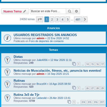
Buscar
Búsqueda avanzad
Nuevo Tema
Página
1
de
481
1
2
3
4
5
481
Siguiente
24050 temas
…
Anuncios
USUARIOS REGISTRADOS SIN ANUNCIOS
Último mensaje por
admin
«
22 Ene 2026 14:52
Publicado en
Foro de deportes de contacto
Temas
Dietas
Último mensaje por
Julio4056
«
12 Mar 2026 11:11
Respuestas:
249
1
14
15
16
17
…
Noticias de Musculación, fitness, etc, ¡anuncia tus eventos!
Último mensaje por
admin
«
16 Sep 2025 10:21
Rutinas
Último mensaje por
Bruce04
«
16 Ago 2025 08:50
Respuestas:
420
1
26
27
28
29
…
Rutina 3x5 de Týr
Último mensaje por
Liebeslid
«
26 Abr 2020 13:41
Respuestas:
4749
1
314
315
316
317
…