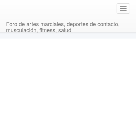
T
o
g
Foro de artes marciales, deportes de contacto,
g
musculación, fitness, salud
l
e
n
a
v
i
g
a
t
i
o
n