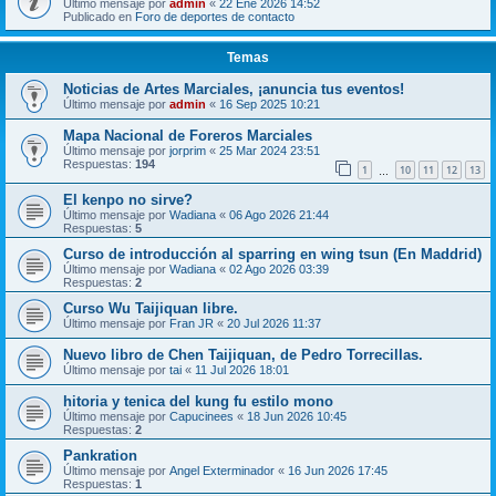
Último mensaje por
admin
«
22 Ene 2026 14:52
Publicado en
Foro de deportes de contacto
Temas
Noticias de Artes Marciales, ¡anuncia tus eventos!
Último mensaje por
admin
«
16 Sep 2025 10:21
Mapa Nacional de Foreros Marciales
Último mensaje por
jorprim
«
25 Mar 2024 23:51
Respuestas:
194
1
10
11
12
13
…
El kenpo no sirve?
Último mensaje por
Wadiana
«
06 Ago 2026 21:44
Respuestas:
5
Curso de introducción al sparring en wing tsun (En Maddrid)
Último mensaje por
Wadiana
«
02 Ago 2026 03:39
Respuestas:
2
Curso Wu Taijiquan libre.
Último mensaje por
Fran JR
«
20 Jul 2026 11:37
Nuevo libro de Chen Taijiquan, de Pedro Torrecillas.
Último mensaje por
tai
«
11 Jul 2026 18:01
hitoria y tenica del kung fu estilo mono
Último mensaje por
Capucinees
«
18 Jun 2026 10:45
Respuestas:
2
Pankration
Último mensaje por
Angel Exterminador
«
16 Jun 2026 17:45
Respuestas:
1