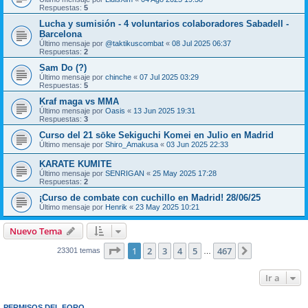
Respuestas:
5
Lucha y sumisión - 4 voluntarios colaboradores Sabadell -
Barcelona
Último mensaje por
@taktikuscombat
«
08 Jul 2025 06:37
Respuestas:
2
Sam Do (?)
Último mensaje por
chinche
«
07 Jul 2025 03:29
Respuestas:
5
Kraf maga vs MMA
Último mensaje por
Oasis
«
13 Jun 2025 19:31
Respuestas:
3
Curso del 21 sōke Sekiguchi Komei en Julio en Madrid
Último mensaje por
Shiro_Amakusa
«
03 Jun 2025 22:33
KARATE KUMITE
Último mensaje por
SENRIGAN
«
25 May 2025 17:28
Respuestas:
2
¡Curso de combate con cuchillo en Madrid! 28/06/25
Último mensaje por
Henrik
«
23 May 2025 10:21
Nuevo Tema
Página
1
de
467
1
2
3
4
5
467
Siguiente
23301 temas
…
Ir a
PERMISOS DEL FORO