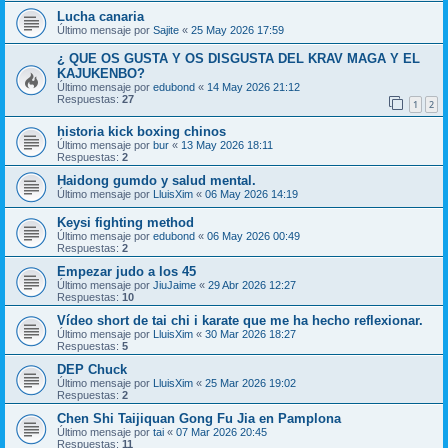
Lucha canaria
Último mensaje por
Sajite
«
25 May 2026 17:59
¿ QUE OS GUSTA Y OS DISGUSTA DEL KRAV MAGA Y EL
KAJUKENBO?
Último mensaje por
edubond
«
14 May 2026 21:12
Respuestas:
27
1
2
historia kick boxing chinos
Último mensaje por
bur
«
13 May 2026 18:11
Respuestas:
2
Haidong gumdo y salud mental.
Último mensaje por
LluisXim
«
06 May 2026 14:19
Keysi fighting method
Último mensaje por
edubond
«
06 May 2026 00:49
Respuestas:
2
Empezar judo a los 45
Último mensaje por
JiuJaime
«
29 Abr 2026 12:27
Respuestas:
10
Vídeo short de tai chi i karate que me ha hecho reflexionar.
Último mensaje por
LluisXim
«
30 Mar 2026 18:27
Respuestas:
5
DEP Chuck
Último mensaje por
LluisXim
«
25 Mar 2026 19:02
Respuestas:
2
Chen Shi Taijiquan Gong Fu Jia en Pamplona
Último mensaje por
tai
«
07 Mar 2026 20:45
Respuestas:
11