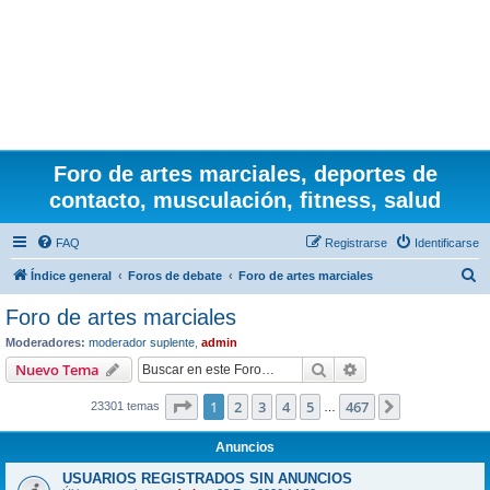
Foro de artes marciales, deportes de
contacto, musculación, fitness, salud
FAQ
Registrarse
Identificarse
B
Índice general
Foros de debate
Foro de artes marciales
u
Foro de artes marciales
s
Moderadores:
moderador suplente
,
admin
c
Buscar
Búsqueda avanzad
Nuevo Tema
a
Página
1
de
467
1
2
3
4
5
467
Siguiente
23301 temas
r
…
Anuncios
USUARIOS REGISTRADOS SIN ANUNCIOS