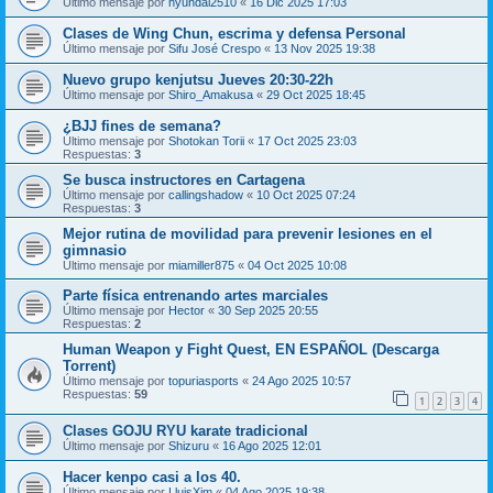
Último mensaje por
hyundai2510
«
16 Dic 2025 17:03
Clases de Wing Chun, escrima y defensa Personal
Último mensaje por
Sifu José Crespo
«
13 Nov 2025 19:38
Nuevo grupo kenjutsu Jueves 20:30-22h
Último mensaje por
Shiro_Amakusa
«
29 Oct 2025 18:45
¿BJJ fines de semana?
Último mensaje por
Shotokan Torii
«
17 Oct 2025 23:03
Respuestas:
3
Se busca instructores en Cartagena
Último mensaje por
callingshadow
«
10 Oct 2025 07:24
Respuestas:
3
Mejor rutina de movilidad para prevenir lesiones en el
gimnasio
Último mensaje por
miamiller875
«
04 Oct 2025 10:08
Parte física entrenando artes marciales
Último mensaje por
Hector
«
30 Sep 2025 20:55
Respuestas:
2
Human Weapon y Fight Quest, EN ESPAÑOL (Descarga
Torrent)
Último mensaje por
topuriasports
«
24 Ago 2025 10:57
Respuestas:
59
1
2
3
4
Clases GOJU RYU karate tradicional
Último mensaje por
Shizuru
«
16 Ago 2025 12:01
Hacer kenpo casi a los 40.
Último mensaje por
LluisXim
«
04 Ago 2025 19:38