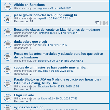
Aikido en Barcelona
Último mensaje por
migumo
«
23 Feb 2026 08:23
jesse glover non-classical gung (kung) fu
Último mensaje por
taipad2
«
20 Feb 2026 22:14
Respuestas:
25
1
2
Buscando clases de karate en Madrid antes de mudarme
Último mensaje por
Shotokan Torii
«
17 Feb 2026 00:31
Respuestas:
1
duda sobre que elegir
Último mensaje por
bur
«
05 Feb 2026 17:06
Respuestas:
1
Pesas en las artes marciales y calzado para los que sufren
de los lumbares
Último mensaje por
StephenCardona
«
14 Ene 2026 05:42
cuotas de gimnasios se han venido muy arriba...
Último mensaje por
JiuJaime
«
01 Ene 2026 18:51
Respuestas:
2
Karate Shotokan JKA en Madrid y espacio por horas para
BJJ, Kick Boxing, Muay Thai
Último mensaje por
Shotokan Torii
«
30 Dic 2025 12:52
Respuestas:
2
Eligir un arte
Último mensaje por
smithcohn12
«
19 Dic 2025 07:51
Respuestas:
3
ayuda con eleccion