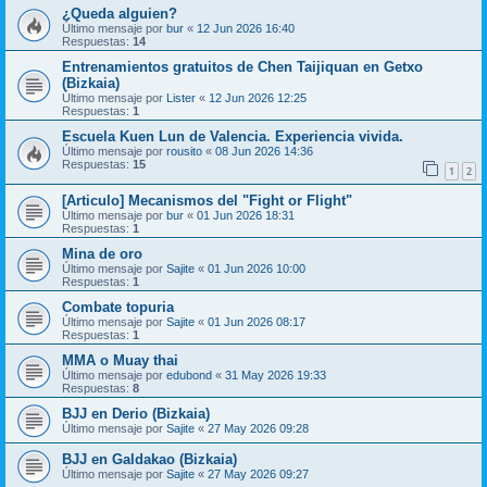
¿Queda alguien?
Último mensaje por
bur
«
12 Jun 2026 16:40
Respuestas:
14
Entrenamientos gratuitos de Chen Taijiquan en Getxo
(Bizkaia)
Último mensaje por
Lister
«
12 Jun 2026 12:25
Respuestas:
1
Escuela Kuen Lun de Valencia. Experiencia vivida.
Último mensaje por
rousito
«
08 Jun 2026 14:36
Respuestas:
15
1
2
[Articulo] Mecanismos del "Fight or Flight"
Último mensaje por
bur
«
01 Jun 2026 18:31
Respuestas:
1
Mina de oro
Último mensaje por
Sajite
«
01 Jun 2026 10:00
Respuestas:
1
Combate topuria
Último mensaje por
Sajite
«
01 Jun 2026 08:17
Respuestas:
1
MMA o Muay thai
Último mensaje por
edubond
«
31 May 2026 19:33
Respuestas:
8
BJJ en Derio (Bizkaia)
Último mensaje por
Sajite
«
27 May 2026 09:28
BJJ en Galdakao (Bizkaia)
Último mensaje por
Sajite
«
27 May 2026 09:27