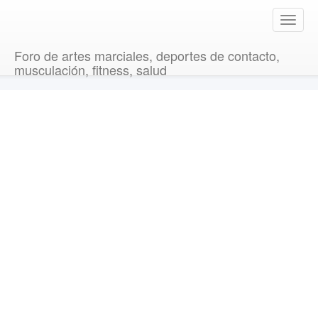
T
o
g
Foro de artes marciales, deportes de contacto,
g
musculación, fitness, salud
l
e
n
a
v
i
g
a
t
i
o
n