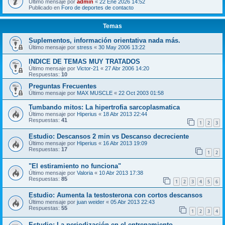
Último mensaje por
admin
«
22 Ene 2026 14:52
Publicado en
Foro de deportes de contacto
Temas
Suplementos, información orientativa nada más.
Último mensaje por
stress
«
30 May 2006 13:22
INDICE DE TEMAS MUY TRATADOS
Último mensaje por
Victor-21
«
27 Abr 2006 14:20
Respuestas:
10
Preguntas Frecuentes
Último mensaje por
MAX MUSCLE
«
22 Oct 2003 01:58
Tumbando mitos: La hipertrofia sarcoplasmatica
Último mensaje por
Hiperius
«
18 Abr 2013 22:44
Respuestas:
41
1
2
3
Estudio: Descansos 2 min vs Descanso decreciente
Último mensaje por
Hiperius
«
16 Abr 2013 19:09
Respuestas:
17
1
2
"El estiramiento no funciona"
Último mensaje por
Valoria
«
10 Abr 2013 17:38
Respuestas:
85
1
2
3
4
5
6
Estudio: Aumenta la testosterona con cortos descansos
Último mensaje por
juan weider
«
05 Abr 2013 22:43
Respuestas:
55
1
2
3
4
Estudio: La periodización en el entrenamiento