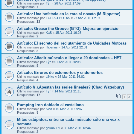
Último mensaje por
Týr
«
28 Abr 2011 17:09
Respuestas:
7
Artículo: Una bofetada en la cara al novato (M.Rippetoe)
Último mensaje por
TUERCEBOTAS
«
27 Abr 2011 17:19
Respuestas:
13
Artículo: Grease the Groove (GTG). Mejora un ejercicio
Último mensaje por
KaS
«
15 Abr 2011 16:26
Respuestas:
2
Artículo: El secreto del reclutamiento de Unidades Motoras
Último mensaje por
Hiperius
«
14 Abr 2011 22:31
Respuestas:
8
Artículo: Añadir músculo o llegar a 20 dominadas – HFT
Último mensaje por
Týr
«
01 Abr 2011 20:08
Respuestas:
8
Artículo: Errores de ectomorfos y endomorfos
Último mensaje por
LiNks
«
16 Mar 2011 16:02
Respuestas:
4
Artículo // ¿Apestan las series lineales? (Chad Waterbury)
Último mensaje por
Týr
«
14 Mar 2011 21:15
Respuestas:
17
1
2
Pumping Iron doblado al castellano
Último mensaje por
Sico
«
10 Mar 2011 09:47
Respuestas:
9
Mitos estúpidos: entrenar cada músculo sólo una vez x
semana
Último mensaje por
goku6969
«
06 Mar 2011 18:44
Respuestas:
2