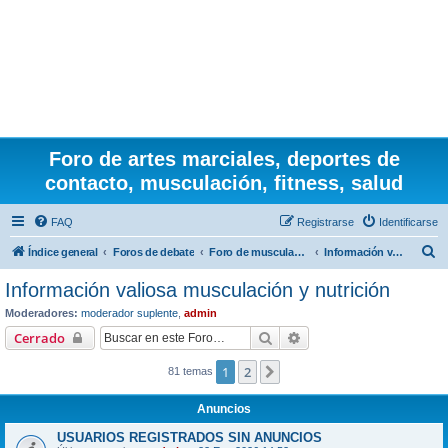
Foro de artes marciales, deportes de
contacto, musculación, fitness, salud
FAQ
Registrarse
Identificarse
B
Índice general
Foros de debate
Foro de musculación y nutrición
Información valiosa musculación y nutrición
u
Información valiosa musculación y nutrición
s
Moderadores:
moderador suplente
,
admin
c
Buscar
Búsqueda avanzada
Cerrado
a
1
2
Siguiente
81 temas
r
Anuncios
USUARIOS REGISTRADOS SIN ANUNCIOS