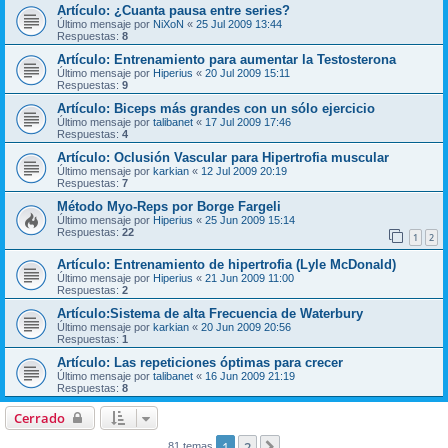
Artículo: ¿Cuanta pausa entre series?
Último mensaje por
NiXoN
«
25 Jul 2009 13:44
Respuestas:
8
Artículo: Entrenamiento para aumentar la Testosterona
Último mensaje por
Hiperius
«
20 Jul 2009 15:11
Respuestas:
9
Artículo: Biceps más grandes con un sólo ejercicio
Último mensaje por
talibanet
«
17 Jul 2009 17:46
Respuestas:
4
Artículo: Oclusión Vascular para Hipertrofia muscular
Último mensaje por
karkian
«
12 Jul 2009 20:19
Respuestas:
7
Método Myo-Reps por Borge Fargeli
Último mensaje por
Hiperius
«
25 Jun 2009 15:14
Respuestas:
22
1
2
Artículo: Entrenamiento de hipertrofia (Lyle McDonald)
Último mensaje por
Hiperius
«
21 Jun 2009 11:00
Respuestas:
2
Artículo:Sistema de alta Frecuencia de Waterbury
Último mensaje por
karkian
«
20 Jun 2009 20:56
Respuestas:
1
Artículo: Las repeticiones óptimas para crecer
Último mensaje por
talibanet
«
16 Jun 2009 21:19
Respuestas:
8
Cerrado
1
2
81 temas