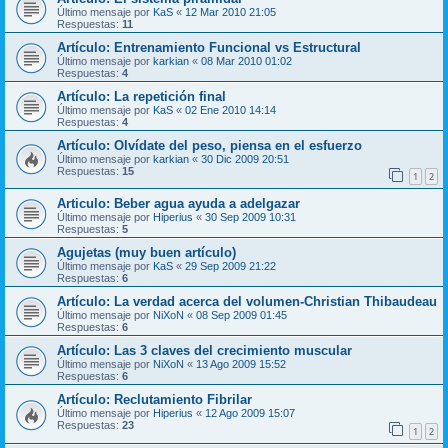
Último mensaje por
KaS
«
12 Mar 2010 21:05
Respuestas:
11
Artículo: Entrenamiento Funcional vs Estructural
Último mensaje por
karkian
«
08 Mar 2010 01:02
Respuestas:
4
Artículo: La repetición final
Último mensaje por
KaS
«
02 Ene 2010 14:14
Respuestas:
4
Artículo: Olvídate del peso, piensa en el esfuerzo
Último mensaje por
karkian
«
30 Dic 2009 20:51
Respuestas:
15
1
2
Articulo: Beber agua ayuda a adelgazar
Último mensaje por
Hiperius
«
30 Sep 2009 10:31
Respuestas:
5
Agujetas (muy buen artículo)
Último mensaje por
KaS
«
29 Sep 2009 21:22
Respuestas:
6
Artículo: La verdad acerca del volumen-Christian Thibaudeau
Último mensaje por
NiXoN
«
08 Sep 2009 01:45
Respuestas:
6
Artículo: Las 3 claves del crecimiento muscular
Último mensaje por
NiXoN
«
13 Ago 2009 15:52
Respuestas:
6
Artículo: Reclutamiento Fibrilar
Último mensaje por
Hiperius
«
12 Ago 2009 15:07
Respuestas:
23
1
2