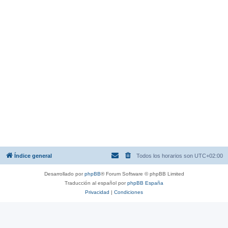
Índice general
Todos los horarios son
UTC+02:00
Desarrollado por
phpBB
® Forum Software © phpBB Limited
Traducción al español por
phpBB España
Privacidad
|
Condiciones