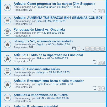
Artículo: Como progresar en las cargas (Jim Stoppani)
Último mensaje por
SgtoGregParker
«
03 Mar 2011 15:51
Respuestas:
20
1
2
Artículo: AUMENTA TUS BRAZOS EN 6 SEMANAS CON EDT
Último mensaje por
Sico
«
03 Mar 2011 12:11
Respuestas:
12
Periodización Lineal vs. Ondulada
Último mensaje por
Týr
«
20 Dic 2010 08:13
Respuestas:
8
Stronglifts 5x5, altamente recomendado
Último mensaje por
Argol__
«
04 Oct 2010 16:14
Respuestas:
511
1
32
33
34
35
…
Artículo: El Mito de la Hipertrofia no Funcional
Último mensaje por
Flakes
«
09 Jul 2010 00:13
Respuestas:
16
1
2
Artículo: Descanso entre series
Último mensaje por
rubenyn
«
05 Jul 2010 15:53
Respuestas:
6
Artículo: Entrenamiento hasta el fallo muscular
Último mensaje por
Lights Out
«
16 Jun 2010 12:56
Respuestas:
20
1
2
Articulo:La importancia de la Fuerza.
Último mensaje por
NiXoN
«
20 Mar 2010 23:26
Respuestas:
4
Artículo: El sistema piramidal