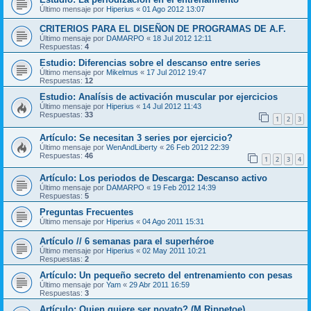
Último mensaje por
Hiperius
«
01 Ago 2012 13:07
CRITERIOS PARA EL DISEÑON DE PROGRAMAS DE A.F.
Último mensaje por
DAMARPO
«
18 Jul 2012 12:11
Respuestas:
4
Estudio: Diferencias sobre el descanso entre series
Último mensaje por
Mikelmus
«
17 Jul 2012 19:47
Respuestas:
12
Estudio: Analísis de activación muscular por ejercicios
Último mensaje por
Hiperius
«
14 Jul 2012 11:43
Respuestas:
33
1
2
3
Artículo: Se necesitan 3 series por ejercicio?
Último mensaje por
WenAndLiberty
«
26 Feb 2012 22:39
Respuestas:
46
1
2
3
4
Artículo: Los periodos de Descarga: Descanso activo
Último mensaje por
DAMARPO
«
19 Feb 2012 14:39
Respuestas:
5
Preguntas Frecuentes
Último mensaje por
Hiperius
«
04 Ago 2011 15:31
Artículo // 6 semanas para el superhéroe
Último mensaje por
Hiperius
«
02 May 2011 10:21
Respuestas:
2
Artículo: Un pequeño secreto del entrenamiento con pesas
Último mensaje por
Yam
«
29 Abr 2011 16:59
Respuestas:
3
Artículo: Quien quiere ser novato? (M.Rippetoe)