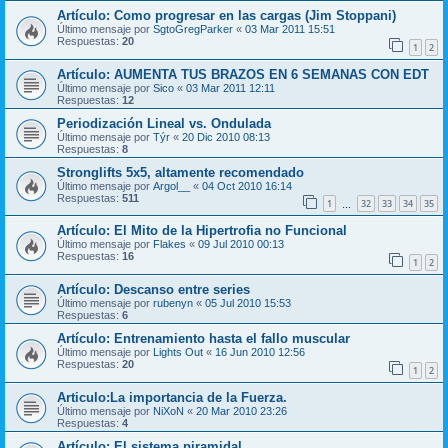
Artículo: Como progresar en las cargas (Jim Stoppani)
Último mensaje por
SgtoGregParker
«
03 Mar 2011 15:51
Respuestas:
20
1
2
Artículo: AUMENTA TUS BRAZOS EN 6 SEMANAS CON EDT
Último mensaje por
Sico
«
03 Mar 2011 12:11
Respuestas:
12
Periodización Lineal vs. Ondulada
Último mensaje por
Týr
«
20 Dic 2010 08:13
Respuestas:
8
Stronglifts 5x5, altamente recomendado
Último mensaje por
Argol__
«
04 Oct 2010 16:14
Respuestas:
511
1
32
33
34
35
…
Artículo: El Mito de la Hipertrofia no Funcional
Último mensaje por
Flakes
«
09 Jul 2010 00:13
Respuestas:
16
1
2
Artículo: Descanso entre series
Último mensaje por
rubenyn
«
05 Jul 2010 15:53
Respuestas:
6
Artículo: Entrenamiento hasta el fallo muscular
Último mensaje por
Lights Out
«
16 Jun 2010 12:56
Respuestas:
20
1
2
Articulo:La importancia de la Fuerza.
Último mensaje por
NiXoN
«
20 Mar 2010 23:26
Respuestas:
4
Artículo: El sistema piramidal