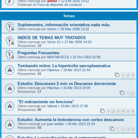
Último mensaje por
admin
«
22 Ene 2026 14:52
Publicado en
Foro de deportes de contacto
Temas
Suplementos, información orientativa nada más.
Último mensaje por
stress
«
30 May 2006 13:22
INDICE DE TEMAS MUY TRATADOS
Último mensaje por
Victor-21
«
27 Abr 2006 14:20
Respuestas:
10
Preguntas Frecuentes
Último mensaje por
MAX MUSCLE
«
22 Oct 2003 01:58
Tumbando mitos: La hipertrofia sarcoplasmatica
Último mensaje por
Hiperius
«
18 Abr 2013 22:44
Respuestas:
41
1
2
3
Estudio: Descansos 2 min vs Descanso decreciente
Último mensaje por
Hiperius
«
16 Abr 2013 19:09
Respuestas:
17
1
2
"El estiramiento no funciona"
Último mensaje por
Valoria
«
10 Abr 2013 17:38
Respuestas:
85
1
2
3
4
5
6
Estudio: Aumenta la testosterona con cortos descansos
Último mensaje por
juan weider
«
05 Abr 2013 22:43
Respuestas:
55
1
2
3
4
Estudio: La periodización en el entrenamiento