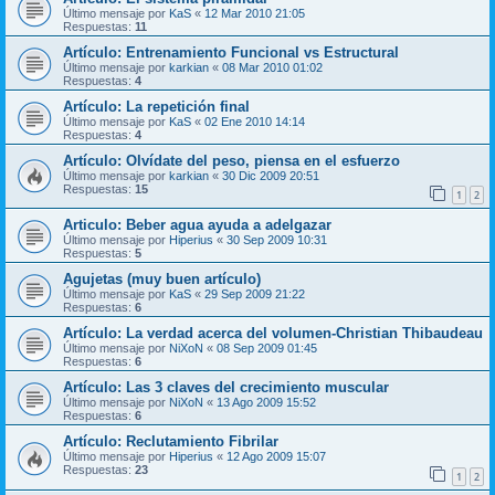
Último mensaje por
KaS
«
12 Mar 2010 21:05
Respuestas:
11
Artículo: Entrenamiento Funcional vs Estructural
Último mensaje por
karkian
«
08 Mar 2010 01:02
Respuestas:
4
Artículo: La repetición final
Último mensaje por
KaS
«
02 Ene 2010 14:14
Respuestas:
4
Artículo: Olvídate del peso, piensa en el esfuerzo
Último mensaje por
karkian
«
30 Dic 2009 20:51
Respuestas:
15
1
2
Articulo: Beber agua ayuda a adelgazar
Último mensaje por
Hiperius
«
30 Sep 2009 10:31
Respuestas:
5
Agujetas (muy buen artículo)
Último mensaje por
KaS
«
29 Sep 2009 21:22
Respuestas:
6
Artículo: La verdad acerca del volumen-Christian Thibaudeau
Último mensaje por
NiXoN
«
08 Sep 2009 01:45
Respuestas:
6
Artículo: Las 3 claves del crecimiento muscular
Último mensaje por
NiXoN
«
13 Ago 2009 15:52
Respuestas:
6
Artículo: Reclutamiento Fibrilar
Último mensaje por
Hiperius
«
12 Ago 2009 15:07
Respuestas:
23
1
2