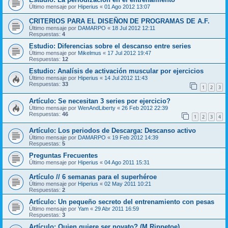
Último mensaje por
Hiperius
«
01 Ago 2012 13:07
CRITERIOS PARA EL DISEÑON DE PROGRAMAS DE A.F.
Último mensaje por
DAMARPO
«
18 Jul 2012 12:11
Respuestas:
4
Estudio: Diferencias sobre el descanso entre series
Último mensaje por
Mikelmus
«
17 Jul 2012 19:47
Respuestas:
12
Estudio: Analísis de activación muscular por ejercicios
Último mensaje por
Hiperius
«
14 Jul 2012 11:43
Respuestas:
33
1
2
3
Artículo: Se necesitan 3 series por ejercicio?
Último mensaje por
WenAndLiberty
«
26 Feb 2012 22:39
Respuestas:
46
1
2
3
4
Artículo: Los periodos de Descarga: Descanso activo
Último mensaje por
DAMARPO
«
19 Feb 2012 14:39
Respuestas:
5
Preguntas Frecuentes
Último mensaje por
Hiperius
«
04 Ago 2011 15:31
Artículo // 6 semanas para el superhéroe
Último mensaje por
Hiperius
«
02 May 2011 10:21
Respuestas:
2
Artículo: Un pequeño secreto del entrenamiento con pesas
Último mensaje por
Yam
«
29 Abr 2011 16:59
Respuestas:
3
Artículo: Quien quiere ser novato? (M.Rippetoe)