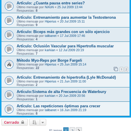
Artículo: ¿Cuanta pausa entre series?
Último mensaje por
NiXoN
«
25 Jul 2009 13:44
Respuestas:
8
Artículo: Entrenamiento para aumentar la Testosterona
Último mensaje por
Hiperius
«
20 Jul 2009 15:11
Respuestas:
9
Artículo: Biceps más grandes con un sólo ejercicio
Último mensaje por
talibanet
«
17 Jul 2009 17:46
Respuestas:
4
Artículo: Oclusión Vascular para Hipertrofia muscular
Último mensaje por
karkian
«
12 Jul 2009 20:19
Respuestas:
7
Método Myo-Reps por Borge Fargeli
Último mensaje por
Hiperius
«
25 Jun 2009 15:14
Respuestas:
22
1
2
Artículo: Entrenamiento de hipertrofia (Lyle McDonald)
Último mensaje por
Hiperius
«
21 Jun 2009 11:00
Respuestas:
2
Artículo:Sistema de alta Frecuencia de Waterbury
Último mensaje por
karkian
«
20 Jun 2009 20:56
Respuestas:
1
Artículo: Las repeticiones óptimas para crecer
Último mensaje por
talibanet
«
16 Jun 2009 21:19
Respuestas:
8
Cerrado
1
2
81 temas