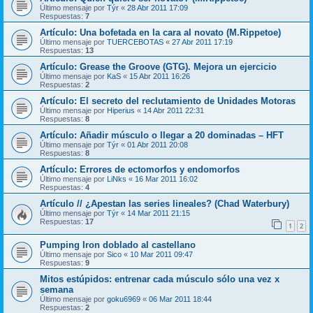
Último mensaje por
Týr
«
28 Abr 2011 17:09
Respuestas:
7
Artículo: Una bofetada en la cara al novato (M.Rippetoe)
Último mensaje por
TUERCEBOTAS
«
27 Abr 2011 17:19
Respuestas:
13
Artículo: Grease the Groove (GTG). Mejora un ejercicio
Último mensaje por
KaS
«
15 Abr 2011 16:26
Respuestas:
2
Artículo: El secreto del reclutamiento de Unidades Motoras
Último mensaje por
Hiperius
«
14 Abr 2011 22:31
Respuestas:
8
Artículo: Añadir músculo o llegar a 20 dominadas – HFT
Último mensaje por
Týr
«
01 Abr 2011 20:08
Respuestas:
8
Artículo: Errores de ectomorfos y endomorfos
Último mensaje por
LiNks
«
16 Mar 2011 16:02
Respuestas:
4
Artículo // ¿Apestan las series lineales? (Chad Waterbury)
Último mensaje por
Týr
«
14 Mar 2011 21:15
Respuestas:
17
1
2
Pumping Iron doblado al castellano
Último mensaje por
Sico
«
10 Mar 2011 09:47
Respuestas:
9
Mitos estúpidos: entrenar cada músculo sólo una vez x
semana
Último mensaje por
goku6969
«
06 Mar 2011 18:44
Respuestas:
2