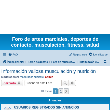
Foro de artes marciales, deportes de
contacto, musculación, fitness, salud
FAQ
Registrarse
Identificarse
B
Índice general
Foros de debate
Foro de musculación y nutrición
Información valiosa musculación y nutrición
u
Información valiosa musculación y nutrición
s
Moderadores:
moderador suplente
,
admin
c
Buscar
Búsqueda avanzada
Cerrado
a
1
2
Siguiente
81 temas
r
Anuncios
USUARIOS REGISTRADOS SIN ANUNCIOS