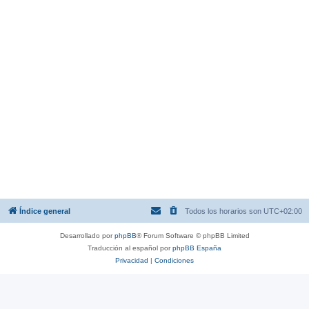
Índice general
Todos los horarios son
UTC+02:00
Desarrollado por
phpBB
® Forum Software © phpBB Limited
Traducción al español por
phpBB España
Privacidad
|
Condiciones