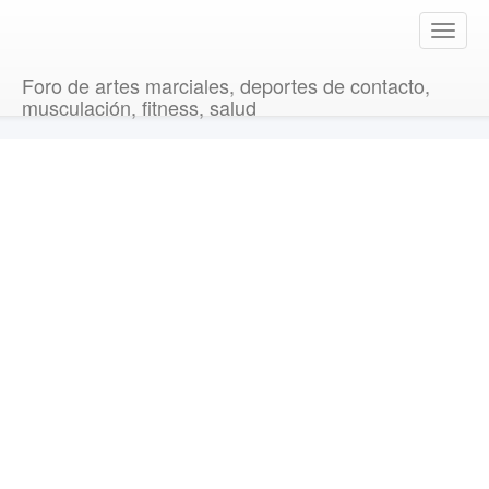
T
o
g
Foro de artes marciales, deportes de contacto,
g
musculación, fitness, salud
l
e
n
a
v
i
g
a
t
i
o
n