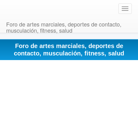
T
o
g
Foro de artes marciales, deportes de contacto,
g
musculación, fitness, salud
l
e
Foro de artes marciales, deportes de
n
a
contacto, musculación, fitness, salud
v
i
g
a
t
i
o
n