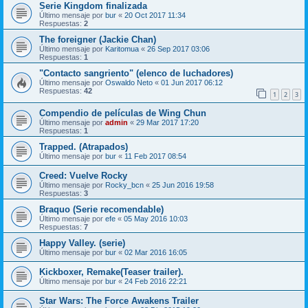
Serie Kingdom finalizada
Último mensaje por
bur
«
20 Oct 2017 11:34
Respuestas:
2
The foreigner (Jackie Chan)
Último mensaje por
Karitomua
«
26 Sep 2017 03:06
Respuestas:
1
"Contacto sangriento" (elenco de luchadores)
Último mensaje por
Oswaldo Neto
«
01 Jun 2017 06:12
Respuestas:
42
1
2
3
Compendio de películas de Wing Chun
Último mensaje por
admin
«
29 Mar 2017 17:20
Respuestas:
1
Trapped. (Atrapados)
Último mensaje por
bur
«
11 Feb 2017 08:54
Creed: Vuelve Rocky
Último mensaje por
Rocky_bcn
«
25 Jun 2016 19:58
Respuestas:
3
Braquo (Serie recomendable)
Último mensaje por
efe
«
05 May 2016 10:03
Respuestas:
7
Happy Valley. (serie)
Último mensaje por
bur
«
02 Mar 2016 16:05
Kickboxer, Remake(Teaser trailer).
Último mensaje por
bur
«
24 Feb 2016 22:21
Star Wars: The Force Awakens Trailer