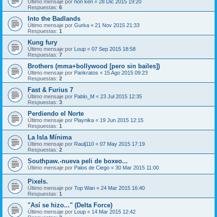
Último mensaje por
hon ken
«
28 Dic 2015 19:20
Respuestas:
6
Into the Badlands
Último mensaje por
Gurka
«
21 Nov 2015 21:33
Respuestas:
1
Kung fury
Último mensaje por
Loup
«
07 Sep 2015 18:58
Respuestas:
7
Brothers (mma+bollywood [pero sin bailes])
Último mensaje por
Pankratos
«
15 Ago 2015 09:23
Respuestas:
2
Fast & Furius 7
Último mensaje por
Pablo_M
«
23 Jul 2015 12:35
Respuestas:
3
Perdiendo el Norte
Último mensaje por
Playnika
«
19 Jun 2015 12:15
Respuestas:
1
La Isla Mínima
Último mensaje por
Raulj110
«
07 May 2015 17:19
Respuestas:
2
Southpaw.-nueva peli de boxeo...
Último mensaje por
Palos de Ciego
«
30 Mar 2015 11:00
Pixels.
Último mensaje por
Top Wan
«
24 Mar 2015 16:40
Respuestas:
1
"Así se hizo..." (Delta Force)
Último mensaje por
Loup
«
14 Mar 2015 12:42