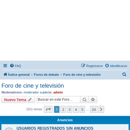
FAQ
Registrarse
Identificarse
B
Índice general
Foros de debate
Foro de cine y televisión
u
Foro de cine y televisión
s
Moderadores:
moderador suplente
,
admin
c
Buscar
Búsqueda avanzad
Nuevo Tema
a
Página
1
de
24
1
2
3
4
5
24
Siguiente
1151 temas
r
…
Anuncios
USUARIOS REGISTRADOS SIN ANUNCIOS