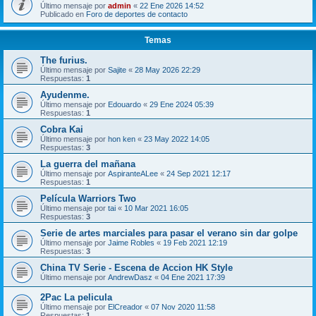
Último mensaje por
admin
«
22 Ene 2026 14:52
Publicado en
Foro de deportes de contacto
Temas
The furius.
Último mensaje por
Sajite
«
28 May 2026 22:29
Respuestas:
1
Ayudenme.
Último mensaje por
Edouardo
«
29 Ene 2024 05:39
Respuestas:
1
Cobra Kai
Último mensaje por
hon ken
«
23 May 2022 14:05
Respuestas:
3
La guerra del mañana
Último mensaje por
AspiranteALee
«
24 Sep 2021 12:17
Respuestas:
1
Película Warriors Two
Último mensaje por
tai
«
10 Mar 2021 16:05
Respuestas:
3
Serie de artes marciales para pasar el verano sin dar golpe
Último mensaje por
Jaime Robles
«
19 Feb 2021 12:19
Respuestas:
3
China TV Serie - Escena de Accion HK Style
Último mensaje por
AndrewDasz
«
04 Ene 2021 17:39
2Pac La pelicula
Último mensaje por
ElCreador
«
07 Nov 2020 11:58
Respuestas:
1