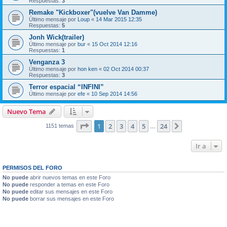
Respuestas:
3
Remake "Kickboxer"(vuelve Van Damme)
Último mensaje por
Loup
«
14 Mar 2015 12:35
Respuestas:
5
Jonh Wick(trailer)
Último mensaje por
bur
«
15 Oct 2014 12:16
Respuestas:
1
Venganza 3
Último mensaje por
hon ken
«
02 Oct 2014 00:37
Respuestas:
3
Terror espacial “INFINI”
Último mensaje por
efe
«
10 Sep 2014 14:56
Nuevo Tema
Página
1
de
24
1
2
3
4
5
24
Siguiente
1151 temas
…
Ir a
PERMISOS DEL FORO
No puede
abrir nuevos temas en este Foro
No puede
responder a temas en este Foro
No puede
editar sus mensajes en este Foro
No puede
borrar sus mensajes en este Foro