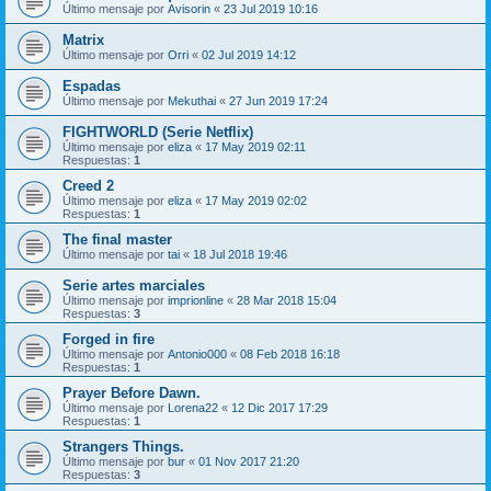
Último mensaje por
Avisorin
«
23 Jul 2019 10:16
Matrix
Último mensaje por
Orri
«
02 Jul 2019 14:12
Espadas
Último mensaje por
Mekuthai
«
27 Jun 2019 17:24
FIGHTWORLD (Serie Netflix)
Último mensaje por
eliza
«
17 May 2019 02:11
Respuestas:
1
Creed 2
Último mensaje por
eliza
«
17 May 2019 02:02
Respuestas:
1
The final master
Último mensaje por
tai
«
18 Jul 2018 19:46
Serie artes marciales
Último mensaje por
imprionline
«
28 Mar 2018 15:04
Respuestas:
3
Forged in fire
Último mensaje por
Antonio000
«
08 Feb 2018 16:18
Respuestas:
1
Prayer Before Dawn.
Último mensaje por
Lorena22
«
12 Dic 2017 17:29
Respuestas:
1
Strangers Things.
Último mensaje por
bur
«
01 Nov 2017 21:20
Respuestas:
3