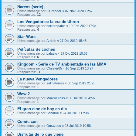
Narcos (serie)
Último mensaje por
ElCreador
«
07 Nov 2020 11:57
Respuestas:
12
Los Vengadores: la era de Ultron
Último mensaje por
herreropablo
«
19 Feb 2020 17:34
Respuestas:
4
Star Wars
Último mensaje por
Ardoth
«
27 Dic 2019 15:45
Películas de coches
Último mensaje por
balasto
«
27 Dic 2019 10:33
Respuestas:
6
Kingdom - Serie de TV ambientada en las MMA
Último mensaje por
Chester85
«
16 Sep 2019 13:27
Respuestas:
11
La nueva Vengadores
Último mensaje por
salmatorres
«
03 Sep 2019 21:25
Respuestas:
1
Wow 2
Último mensaje por
MarcoCross
«
30 Jul 2019 04:56
Respuestas:
1
El gran cine de hoy en día
Último mensaje por
Bondruc
«
24 Jul 2019 17:38
Comic con
Último mensaje por
Omaveus
«
23 Jul 2019 10:58
Disfrutar de lo que viene