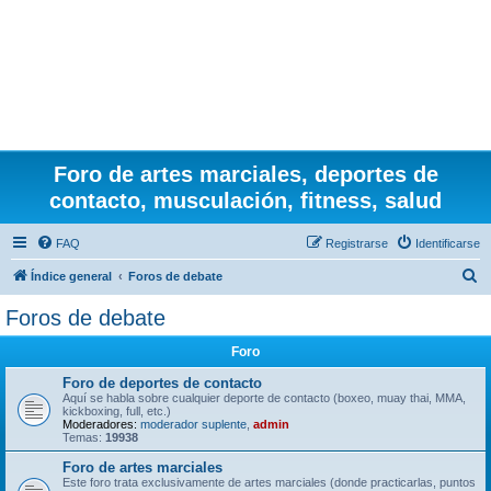
Foro de artes marciales, deportes de
contacto, musculación, fitness, salud
FAQ
Registrarse
Identificarse
B
Índice general
Foros de debate
u
Foros de debate
s
Foro
c
a
Foro de deportes de contacto
Aquí se habla sobre cualquier deporte de contacto (boxeo, muay thai, MMA,
r
kickboxing, full, etc.)
Moderadores:
moderador suplente
,
admin
Temas:
19938
Foro de artes marciales
Este foro trata exclusivamente de artes marciales (donde practicarlas, puntos