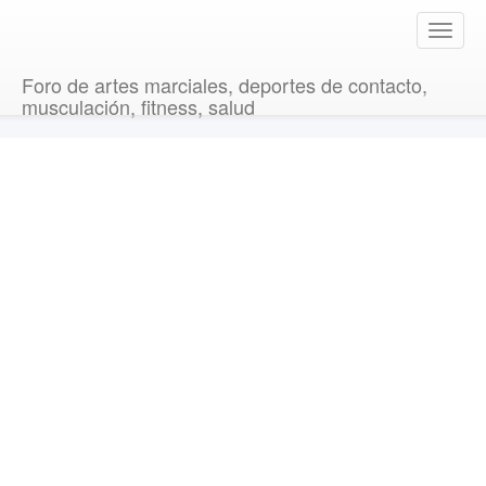
T
o
g
Foro de artes marciales, deportes de contacto,
g
musculación, fitness, salud
l
e
n
a
v
i
g
a
t
i
o
n