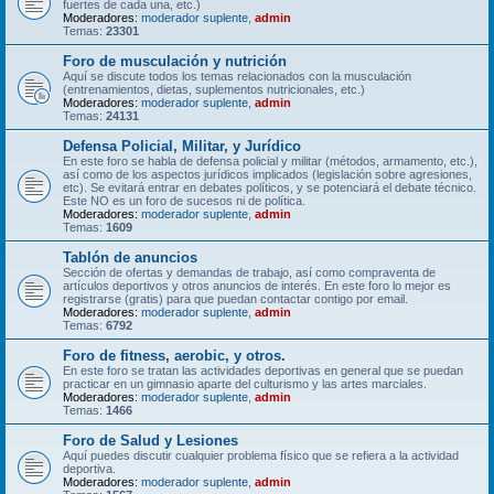
fuertes de cada una, etc.)
Moderadores:
moderador suplente
,
admin
Temas:
23301
Foro de musculación y nutrición
Aquí se discute todos los temas relacionados con la musculación
(entrenamientos, dietas, suplementos nutricionales, etc.)
Moderadores:
moderador suplente
,
admin
Temas:
24131
Defensa Policial, Militar, y Jurídico
En este foro se habla de defensa policial y militar (métodos, armamento, etc.),
así como de los aspectos jurídicos implicados (legislación sobre agresiones,
etc). Se evitará entrar en debates políticos, y se potenciará el debate técnico.
Este NO es un foro de sucesos ni de política.
Moderadores:
moderador suplente
,
admin
Temas:
1609
Tablón de anuncios
Sección de ofertas y demandas de trabajo, así como compraventa de
artículos deportivos y otros anuncios de interés. En este foro lo mejor es
registrarse (gratis) para que puedan contactar contigo por email.
Moderadores:
moderador suplente
,
admin
Temas:
6792
Foro de fitness, aerobic, y otros.
En este foro se tratan las actividades deportivas en general que se puedan
practicar en un gimnasio aparte del culturismo y las artes marciales.
Moderadores:
moderador suplente
,
admin
Temas:
1466
Foro de Salud y Lesiones
Aquí puedes discutir cualquier problema físico que se refiera a la actividad
deportiva.
Moderadores:
moderador suplente
,
admin