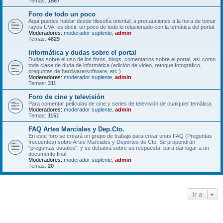
Temas:
1567
Foro de todo un poco
Aquí puedes hablar desde filosofía oriental, a precauciones a la hora de tomar
rayos UVA, es decir, un poco de todo lo relacionado con la temática del portal.
Moderadores:
moderador suplente
,
admin
Temas:
4629
Informática y dudas sobre el portal
Dudas sobre el uso de los foros, blogs, comentarios sobre el portal, así como
toda clase de duda de informática (edición de video, retoque fotográfico,
preguntas de hardware/software, etc.)
Moderadores:
moderador suplente
,
admin
Temas:
311
Foro de cine y televisión
Para comentar películas de cine y series de televisión de cualquier temática.
Moderadores:
moderador suplente
,
admin
Temas:
1151
FAQ Artes Marciales y Dep.Cto.
En este foro se creará un grupo de trabajo para crear unas FAQ (Preguntas
frecuentes) sobre Artes Marciales y Deportes de Cto. Se propondrán
"preguntas usuales", y se debatirá sobre su respuesta, para dar lugar a un
documento final.
Moderadores:
moderador suplente
,
admin
Temas:
20
Ir a