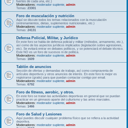
fuertes de cada una, etc.)
Moderadores:
moderador suplente
,
admin
Temas:
23301
Foro de musculación y nutrición
Aquí se discute todos los temas relacionados con la musculación
(entrenamientos, dietas, suplementos nutricionales, etc.)
Moderadores:
moderador suplente
,
admin
Temas:
24131
Defensa Policial, Militar, y Jurídico
En este foro se habla de defensa policial y militar (métodos, armamento, etc.),
así como de los aspectos jurídicos implicados (legislación sobre agresiones,
etc). Se evitará entrar en debates políticos, y se potenciará el debate técnico.
Este NO es un foro de sucesos ni de política.
Moderadores:
moderador suplente
,
admin
Temas:
1609
Tablón de anuncios
Sección de ofertas y demandas de trabajo, así como compraventa de
artículos deportivos y otros anuncios de interés. En este foro lo mejor es
registrarse (gratis) para que puedan contactar contigo por email.
Moderadores:
moderador suplente
,
admin
Temas:
6792
Foro de fitness, aerobic, y otros.
En este foro se tratan las actividades deportivas en general que se puedan
practicar en un gimnasio aparte del culturismo y las artes marciales.
Moderadores:
moderador suplente
,
admin
Temas:
1466
Foro de Salud y Lesiones
Aquí puedes discutir cualquier problema físico que se refiera a la actividad
deportiva.
Moderadores:
moderador suplente
,
admin