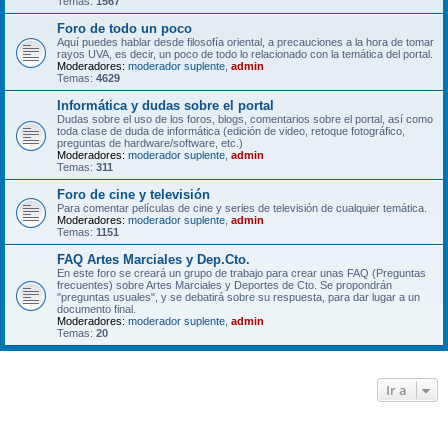
Temas:
1567
Foro de todo un poco
Aquí puedes hablar desde filosofía oriental, a precauciones a la hora de tomar
rayos UVA, es decir, un poco de todo lo relacionado con la temática del portal.
Moderadores:
moderador suplente
,
admin
Temas:
4629
Informática y dudas sobre el portal
Dudas sobre el uso de los foros, blogs, comentarios sobre el portal, así como
toda clase de duda de informática (edición de video, retoque fotográfico,
preguntas de hardware/software, etc.)
Moderadores:
moderador suplente
,
admin
Temas:
311
Foro de cine y televisión
Para comentar películas de cine y series de televisión de cualquier temática.
Moderadores:
moderador suplente
,
admin
Temas:
1151
FAQ Artes Marciales y Dep.Cto.
En este foro se creará un grupo de trabajo para crear unas FAQ (Preguntas
frecuentes) sobre Artes Marciales y Deportes de Cto. Se propondrán
"preguntas usuales", y se debatirá sobre su respuesta, para dar lugar a un
documento final.
Moderadores:
moderador suplente
,
admin
Temas:
20
Ir a