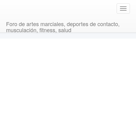
T
o
g
Foro de artes marciales, deportes de contacto,
g
musculación, fitness, salud
l
e
n
a
v
i
g
a
t
i
o
n