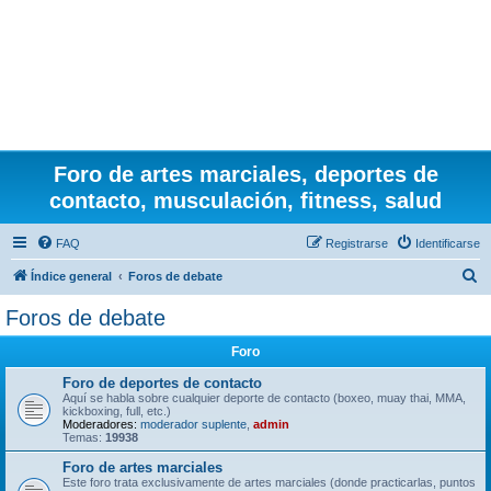
Foro de artes marciales, deportes de
contacto, musculación, fitness, salud
FAQ
Registrarse
Identificarse
B
Índice general
Foros de debate
u
Foros de debate
s
Foro
c
a
Foro de deportes de contacto
Aquí se habla sobre cualquier deporte de contacto (boxeo, muay thai, MMA,
r
kickboxing, full, etc.)
Moderadores:
moderador suplente
,
admin
Temas:
19938
Foro de artes marciales
Este foro trata exclusivamente de artes marciales (donde practicarlas, puntos