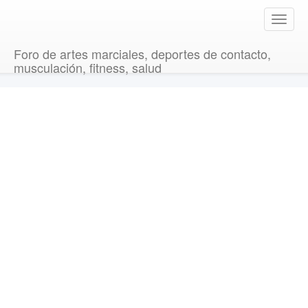
T
o
g
Foro de artes marciales, deportes de contacto,
g
musculación, fitness, salud
l
e
n
a
v
i
g
a
t
i
o
n