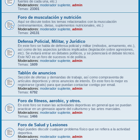
fuertes de cada una, etc.)
Moderadores:
moderador suplente
,
admin
Temas:
23301
Foro de musculación y nutrición
Aquí se discute todos los temas relacionados con la musculación
(entrenamientos, dietas, suplementos nutricionales, etc.)
Moderadores:
moderador suplente
,
admin
Temas:
24131
Defensa Policial, Militar, y Jurídico
En este foro se habla de defensa policial y militar (métodos, armamento, etc.),
así como de los aspectos jurídicos implicados (legislación sobre agresiones,
etc). Se evitará entrar en debates políticos, y se potenciará el debate técnico.
Este NO es un foro de sucesos ni de política.
Moderadores:
moderador suplente
,
admin
Temas:
1609
Tablón de anuncios
Sección de ofertas y demandas de trabajo, así como compraventa de
artículos deportivos y otros anuncios de interés. En este foro lo mejor es
registrarse (gratis) para que puedan contactar contigo por email.
Moderadores:
moderador suplente
,
admin
Temas:
6792
Foro de fitness, aerobic, y otros.
En este foro se tratan las actividades deportivas en general que se puedan
practicar en un gimnasio aparte del culturismo y las artes marciales.
Moderadores:
moderador suplente
,
admin
Temas:
1466
Foro de Salud y Lesiones
Aquí puedes discutir cualquier problema físico que se refiera a la actividad
deportiva.
Moderadores:
moderador suplente
,
admin