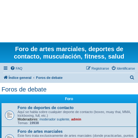
Foro de artes marciales, deportes de
contacto, musculación, fitness, salud
FAQ
Registrarse
Identificarse
B
Índice general
Foros de debate
u
Foros de debate
s
Foro
c
a
Foro de deportes de contacto
Aquí se habla sobre cualquier deporte de contacto (boxeo, muay thai, MMA,
r
kickboxing, full, etc.)
Moderadores:
moderador suplente
,
admin
Temas:
19938
Foro de artes marciales
Este foro trata exclusivamente de artes marciales (donde practicarlas, puntos