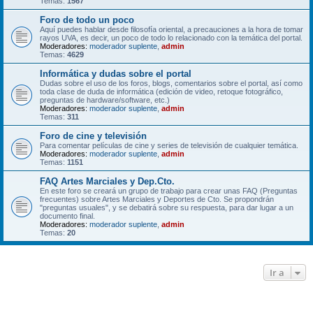
Temas:
1567
Foro de todo un poco
Aquí puedes hablar desde filosofía oriental, a precauciones a la hora de tomar
rayos UVA, es decir, un poco de todo lo relacionado con la temática del portal.
Moderadores:
moderador suplente
,
admin
Temas:
4629
Informática y dudas sobre el portal
Dudas sobre el uso de los foros, blogs, comentarios sobre el portal, así como
toda clase de duda de informática (edición de video, retoque fotográfico,
preguntas de hardware/software, etc.)
Moderadores:
moderador suplente
,
admin
Temas:
311
Foro de cine y televisión
Para comentar películas de cine y series de televisión de cualquier temática.
Moderadores:
moderador suplente
,
admin
Temas:
1151
FAQ Artes Marciales y Dep.Cto.
En este foro se creará un grupo de trabajo para crear unas FAQ (Preguntas
frecuentes) sobre Artes Marciales y Deportes de Cto. Se propondrán
"preguntas usuales", y se debatirá sobre su respuesta, para dar lugar a un
documento final.
Moderadores:
moderador suplente
,
admin
Temas:
20
Ir a