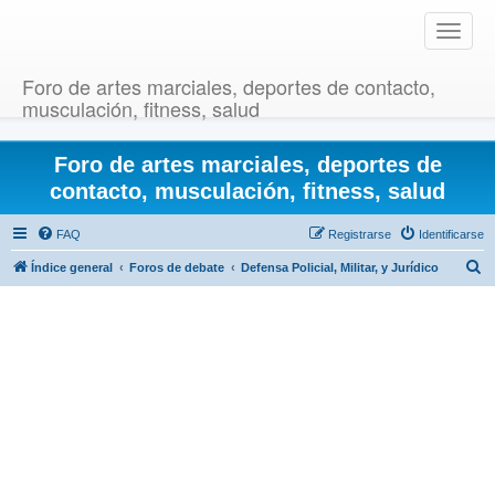
T
o
g
Foro de artes marciales, deportes de contacto,
g
musculación, fitness, salud
l
e
Foro de artes marciales, deportes de
n
a
contacto, musculación, fitness, salud
v
i
FAQ
Registrarse
Identificarse
g
B
Índice general
Foros de debate
Defensa Policial, Militar, y Jurídico
a
u
t
i
s
o
c
n
a
r