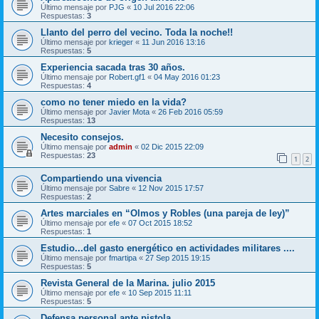
Último mensaje por
PJG
«
10 Jul 2016 22:06
Respuestas:
3
Llanto del perro del vecino. Toda la noche!!
Último mensaje por
krieger
«
11 Jun 2016 13:16
Respuestas:
5
Experiencia sacada tras 30 años.
Último mensaje por
Robert.gf1
«
04 May 2016 01:23
Respuestas:
4
como no tener miedo en la vida?
Último mensaje por
Javier Mota
«
26 Feb 2016 05:59
Respuestas:
13
Necesito consejos.
Último mensaje por
admin
«
02 Dic 2015 22:09
Respuestas:
23
1
2
Compartiendo una vivencia
Último mensaje por
Sabre
«
12 Nov 2015 17:57
Respuestas:
2
Artes marciales en “Olmos y Robles (una pareja de ley)”
Último mensaje por
efe
«
07 Oct 2015 18:52
Respuestas:
1
Estudio...del gasto energético en actividades militares ....
Último mensaje por
fmartipa
«
27 Sep 2015 19:15
Respuestas:
5
Revista General de la Marina. julio 2015
Último mensaje por
efe
«
10 Sep 2015 11:11
Respuestas:
5
Defensa personal ante pistola