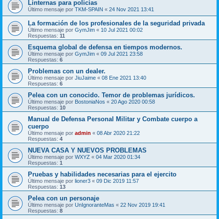
Linternas para policias
Último mensaje por
TKM-SPAIN
«
24 Nov 2021 13:41
La formación de los profesionales de la seguridad privada
Último mensaje por
GymJim
«
10 Jul 2021 00:02
Respuestas:
11
Esquema global de defensa en tiempos modernos.
Último mensaje por
GymJim
«
09 Jul 2021 23:58
Respuestas:
6
Problemas con un dealer.
Último mensaje por
JiuJaime
«
08 Ene 2021 13:40
Respuestas:
6
Pelea con un conocido. Temor de problemas jurídicos.
Último mensaje por
BostoniaNos
«
20 Ago 2020 00:58
Respuestas:
10
Manual de Defensa Personal Militar y Combate cuerpo a
cuerpo
Último mensaje por
admin
«
08 Abr 2020 21:22
Respuestas:
4
NUEVA CASA Y NUEVOS PROBLEMAS
Último mensaje por
WXYZ
«
04 Mar 2020 01:34
Respuestas:
1
Pruebas y habilidades necesarias para el ejercito
Último mensaje por
lioner3
«
09 Dic 2019 11:57
Respuestas:
13
Pelea con un personaje
Último mensaje por
UnIgnoranteMas
«
22 Nov 2019 19:41
Respuestas:
8