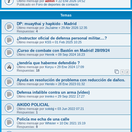
Último mensaje por
admin
«
22 Ene 2026 14:52
Publicado en
Foro de deportes de contacto
Temas
DP: muaythai y hapkido - Madrid
Último mensaje por
JiuJaime
«
29 Abr 2026 12:35
Respuestas:
4
¿Instructor oficial de defensa personal militar....?
Último mensaje por
KSS
«
01 Feb 2025 10:25
¡Curso de combate con Bastón en Madrid! 28/09/24
Último mensaje por
Henrik
«
09 Sep 2024 16:23
¿tendría que haberme defendido ?
Último mensaje por
Koryu
«
29 Ene 2024 17:09
Respuestas:
18
1
2
Ayuda en resolución de problema con reducción de daños.
Último mensaje por
Herido
«
28 Ene 2023 01:32
Defensa infalible contra un arma (vídeo)
Último mensaje por
trenko
«
29 Sep 2022 17:27
AIKIDO POLICIAL
Último mensaje por
solobjj
«
03 Jun 2022 07:21
Respuestas:
1
Policía me echa de una calle
Último mensaje por
Whister
«
10 Dic 2021 15:19
Respuestas:
8