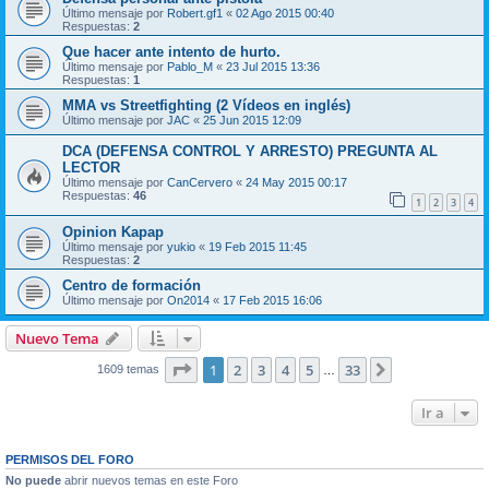
Último mensaje por
Robert.gf1
«
02 Ago 2015 00:40
Respuestas:
2
Que hacer ante intento de hurto.
Último mensaje por
Pablo_M
«
23 Jul 2015 13:36
Respuestas:
1
MMA vs Streetfighting (2 Vídeos en inglés)
Último mensaje por
JAC
«
25 Jun 2015 12:09
DCA (DEFENSA CONTROL Y ARRESTO) PREGUNTA AL
LECTOR
Último mensaje por
CanCervero
«
24 May 2015 00:17
Respuestas:
46
1
2
3
4
Opinion Kapap
Último mensaje por
yukio
«
19 Feb 2015 11:45
Respuestas:
2
Centro de formación
Último mensaje por
On2014
«
17 Feb 2015 16:06
Nuevo Tema
Página
1
de
33
1
2
3
4
5
33
Siguiente
1609 temas
…
Ir a
PERMISOS DEL FORO
No puede
abrir nuevos temas en este Foro