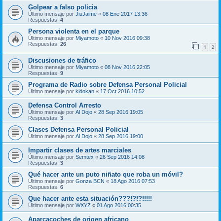
Golpear a falso policia
Último mensaje por
JiuJaime
«
08 Ene 2017 13:36
Respuestas:
4
Persona violenta en el parque
Último mensaje por
Miyamoto
«
10 Nov 2016 09:38
Respuestas:
26
1
2
Discusiones de tráfico
Último mensaje por
Miyamoto
«
08 Nov 2016 22:05
Respuestas:
9
Programa de Radio sobre Defensa Personal Policial
Último mensaje por
kidokan
«
17 Oct 2016 10:52
Defensa Control Arresto
Último mensaje por
Al Dojo
«
28 Sep 2016 19:05
Respuestas:
3
Clases Defensa Personal Policial
Último mensaje por
Al Dojo
«
28 Sep 2016 19:00
Impartir clases de artes marciales
Último mensaje por
Semtex
«
26 Sep 2016 14:08
Respuestas:
3
Qué hacer ante un puto niñato que roba un móvil?
Último mensaje por
Gonza BCN
«
18 Ago 2016 07:53
Respuestas:
6
Que hacer ante esta situación???!?!?!!!!!
Último mensaje por
WXYZ
«
01 Ago 2016 00:35
Aparcacoches de origen africano