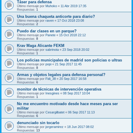
Táser para defensa
Último mensaje por
Muhoko
«
11 Abr 2019 17:35
Respuestas:
1
Una buena chaqueta anticorte para diario?
Último mensaje por
raven
«
17 Oct 2018 23:08
Respuestas:
2
Puedo dar clases en un parque?
Último mensaje por
Panete
«
15 Oct 2018 22:12
Respuestas:
8
Krav Maga Alicante FEKM
Último mensaje por
sabrinota
«
23 Sep 2018 20:02
Respuestas:
1
Los policias municipales de madrid son policias o ultras
Último mensaje por
popi
«
21 Sep 2017 11:45
Respuestas:
8
Armas y objetos legales para defensa personal?
Último mensaje por
Fidi_38
«
20 Sep 2017 16:58
Respuestas:
6
monitor de técnicas de intervención operativa
Último mensaje por
Inesgines
«
08 Sep 2017 10:04
Respuestas:
1
No me encuentro motivado desde hace meses para ser
militar
Último mensaje por
Cesargilbatet
«
06 Sep 2017 11:13
Respuestas:
6
denunciado sin tocarlo
Último mensaje por
jorgeramirez
«
18 Jun 2017 08:02
Respuestas:
13