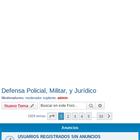
Defensa Policial, Militar, y Jurídico
Moderadores:
moderador suplente
,
admin
Buscar
Búsqueda avanzad
Nuevo Tema
Página
1
de
33
1
2
3
4
5
33
Siguiente
1609 temas
…
Anuncios
USUARIOS REGISTRADOS SIN ANUNCIOS