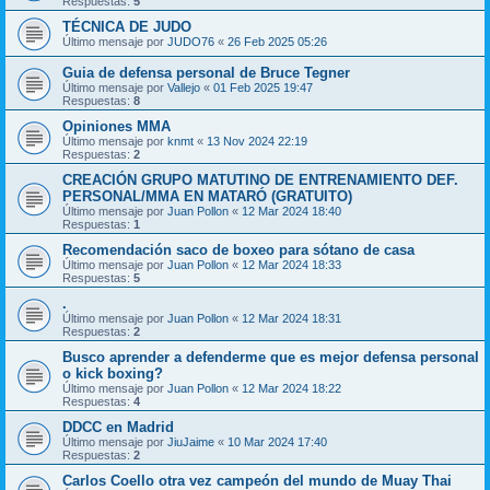
Respuestas:
5
TÉCNICA DE JUDO
Último mensaje por
JUDO76
«
26 Feb 2025 05:26
Guia de defensa personal de Bruce Tegner
Último mensaje por
Vallejo
«
01 Feb 2025 19:47
Respuestas:
8
Opiniones MMA
Último mensaje por
knmt
«
13 Nov 2024 22:19
Respuestas:
2
CREACIÓN GRUPO MATUTINO DE ENTRENAMIENTO DEF.
PERSONAL/MMA EN MATARÓ (GRATUITO)
Último mensaje por
Juan Pollon
«
12 Mar 2024 18:40
Respuestas:
1
Recomendación saco de boxeo para sótano de casa
Último mensaje por
Juan Pollon
«
12 Mar 2024 18:33
Respuestas:
5
.
Último mensaje por
Juan Pollon
«
12 Mar 2024 18:31
Respuestas:
2
Busco aprender a defenderme que es mejor defensa personal
o kick boxing?
Último mensaje por
Juan Pollon
«
12 Mar 2024 18:22
Respuestas:
4
DDCC en Madrid
Último mensaje por
JiuJaime
«
10 Mar 2024 17:40
Respuestas:
2
Carlos Coello otra vez campeón del mundo de Muay Thai