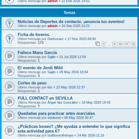
Último mensaje por
admin
«
22 Ene 2026 14:52
Temas
Noticias de Deportes de contacto, ¡anuncia tus eventos!
Último mensaje por
admin
«
16 Sep 2025 10:21
Ficha de foreros.
Último mensaje por
Darkosaur
«
17 Nov 2023 08:40
Respuestas:
173
1
9
10
11
12
…
Fallece Manu García
Último mensaje por
Sajite
«
31 Jul 2026 12:54
Respuestas:
1
El evento de Jordi Wild
Último mensaje por
Sajite
«
28 May 2026 16:54
Respuestas:
3
Cortes de peso
Último mensaje por
bur
«
22 May 2026 22:37
Respuestas:
1
FULL CONTACT en SEVILLA
Último mensaje por
Ángel Vas González
«
18 May 2026 18:43
Respuestas:
7
Quedadas para practicar artes marciales
Último mensaje por
edubond
«
06 May 2026 00:47
¿Prácticas boxeo? ¿Me ayudas a entender lo que significa
esta actividad para tí?
Último mensaje por
IsaBoxeoAntropo
«
14 Abr 2026 11:16