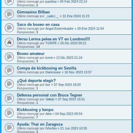
Último mensaje por
juanthai
«
05 Feb 2024 22:14
Respuestas:
2
Gimnasios Bilbao
Último mensaje por
_saiizz__
«
31 Ene 2024 11:23
Saco de boxeo en casa
Último mensaje por
Angel Exterminador
«
29 Ene 2024 11:54
Respuestas:
3
Dersu Lerma pelea en VT en Londres!!!!
Último mensaje por
TORPE
«
26 Dic 2023 00:21
Respuestas:
14
Boxeo amateur
Último mensaje por
knmt
«
13 Dic 2023 21:24
Respuestas:
3
Compa de kickboxing en Sevilla
Último mensaje por
Darkosaur
«
16 Nov 2023 13:57
¿Qué deporte elegir?
Último mensaje por
bur
«
07 Sep 2023 18:20
Respuestas:
1
Defensa personal con Bruce Tegner
Último mensaje por
Vallejo
«
07 Sep 2023 15:51
Respuestas:
1
Kickboxing y kenpo
Último mensaje por
Aine
«
04 Sep 2023 09:54
Respuestas:
7
Ayuda: Thai en Zaragoza
Último mensaje por
IVIorfeo
«
21 Jun 2023 10:35
Respuestas:
3