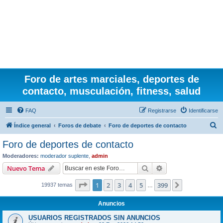
Foro de artes marciales, deportes de
contacto, musculación, fitness, salud
FAQ
Registrarse
Identificarse
B
Índice general
Foros de debate
Foro de deportes de contacto
u
Foro de deportes de contacto
s
Moderadores:
moderador suplente
,
admin
c
Buscar
Búsqueda avanzad
Nuevo Tema
a
Página
1
de
399
1
2
3
4
5
399
Siguiente
19937 temas
r
…
Anuncios
USUARIOS REGISTRADOS SIN ANUNCIOS