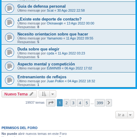
Guia de defensa personal
Último mensaje por
Scat
«
30 Ago 2022 22:58
¿Existe este deporte de contacto?
Último mensaje por
Okinawajin
«
13 Ago 2022 00:00
Respuestas:
8
Necesito orientacion sobre que hacer
Último mensaje por
Yamamoto
«
11 Ago 2022 09:55
Respuestas:
5
Duda sobre que elegir
Último mensaje por
cpda
«
11 Ago 2022 03:23
Respuestas:
5
Aspecto mental y competición
Último mensaje por
EdWIN89
«
06 Ago 2022 17:02
Entrenamiento de reflejos
Último mensaje por
Juan Pollon
«
04 Ago 2022 18:32
Respuestas:
1
Nuevo Tema
Página
1
de
399
1
2
3
4
5
399
Siguiente
19937 temas
…
Ir a
PERMISOS DEL FORO
No puede
abrir nuevos temas en este Foro