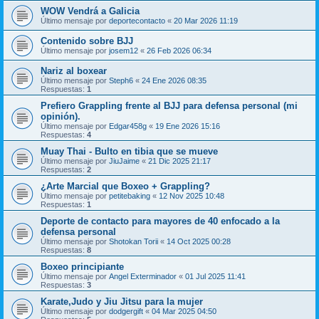
WOW Vendrá a Galicia
Último mensaje por
deportecontacto
«
20 Mar 2026 11:19
Contenido sobre BJJ
Último mensaje por
josem12
«
26 Feb 2026 06:34
Nariz al boxear
Último mensaje por
Steph6
«
24 Ene 2026 08:35
Respuestas:
1
Prefiero Grappling frente al BJJ para defensa personal (mi
opinión).
Último mensaje por
Edgar458g
«
19 Ene 2026 15:16
Respuestas:
4
Muay Thai - Bulto en tibia que se mueve
Último mensaje por
JiuJaime
«
21 Dic 2025 21:17
Respuestas:
2
¿Arte Marcial que Boxeo + Grappling?
Último mensaje por
petitebaking
«
12 Nov 2025 10:48
Respuestas:
1
Deporte de contacto para mayores de 40 enfocado a la
defensa personal
Último mensaje por
Shotokan Torii
«
14 Oct 2025 00:28
Respuestas:
8
Boxeo principiante
Último mensaje por
Angel Exterminador
«
01 Jul 2025 11:41
Respuestas:
3
Karate,Judo y Jiu Jitsu para la mujer
Último mensaje por
dodgergift
«
04 Mar 2025 04:50