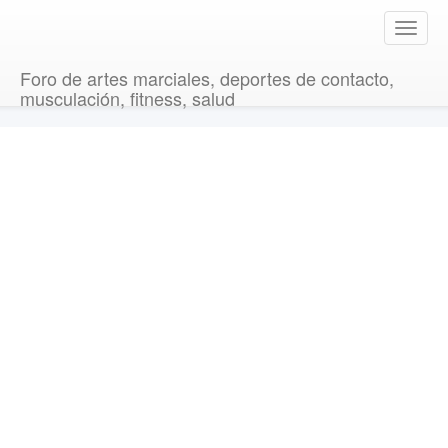
T
o
g
Foro de artes marciales, deportes de contacto,
g
musculación, fitness, salud
l
e
n
a
v
i
g
a
t
i
o
n