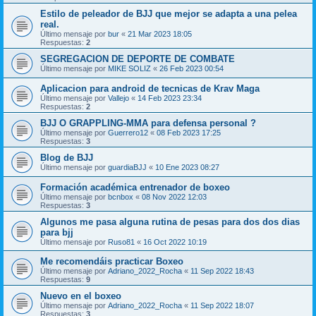
Estilo de peleador de BJJ que mejor se adapta a una pelea
real.
Último mensaje por
bur
«
21 Mar 2023 18:05
Respuestas:
2
SEGREGACION DE DEPORTE DE COMBATE
Último mensaje por
MIKE SOLIZ
«
26 Feb 2023 00:54
Aplicacion para android de tecnicas de Krav Maga
Último mensaje por
Vallejo
«
14 Feb 2023 23:34
Respuestas:
2
BJJ O GRAPPLING-MMA para defensa personal ?
Último mensaje por
Guerrero12
«
08 Feb 2023 17:25
Respuestas:
3
Blog de BJJ
Último mensaje por
guardiaBJJ
«
10 Ene 2023 08:27
Formación académica entrenador de boxeo
Último mensaje por
bcnbox
«
08 Nov 2022 12:03
Respuestas:
3
Algunos me pasa alguna rutina de pesas para dos dos dias
para bjj
Último mensaje por
Ruso81
«
16 Oct 2022 10:19
Me recomendáis practicar Boxeo
Último mensaje por
Adriano_2022_Rocha
«
11 Sep 2022 18:43
Respuestas:
9
Nuevo en el boxeo
Último mensaje por
Adriano_2022_Rocha
«
11 Sep 2022 18:07
Respuestas:
3