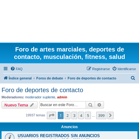
Foro de artes marciales, deportes de
contacto, musculación, fitness, salud
FAQ
Registrarse
Identificarse
B
Índice general
Foros de debate
Foro de deportes de contacto
u
Foro de deportes de contacto
s
Moderadores:
moderador suplente
,
admin
c
Buscar
Búsqueda avanzad
Nuevo Tema
a
Página
1
de
399
1
2
3
4
5
399
Siguiente
19937 temas
r
…
Anuncios
USUARIOS REGISTRADOS SIN ANUNCIOS