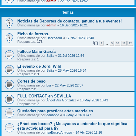
Último mensaje por
admin
«
22 Ene 2026 14:52
Temas
Noticias de Deportes de contacto, ¡anuncia tus eventos!
Último mensaje por
admin
«
16 Sep 2025 10:21
Ficha de foreros.
Último mensaje por
Darkosaur
«
17 Nov 2023 08:40
Respuestas:
173
1
9
10
11
12
…
Fallece Manu García
Último mensaje por
Sajite
«
31 Jul 2026 12:54
Respuestas:
1
El evento de Jordi Wild
Último mensaje por
Sajite
«
28 May 2026 16:54
Respuestas:
3
Cortes de peso
Último mensaje por
bur
«
22 May 2026 22:37
Respuestas:
1
FULL CONTACT en SEVILLA
Último mensaje por
Ángel Vas González
«
18 May 2026 18:43
Respuestas:
7
Quedadas para practicar artes marciales
Último mensaje por
edubond
«
06 May 2026 00:47
¿Prácticas boxeo? ¿Me ayudas a entender lo que significa
esta actividad para tí?
Último mensaje por
IsaBoxeoAntropo
«
14 Abr 2026 11:16