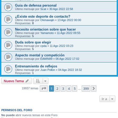
Guia de defensa personal
Último mensaje por
Scat
«
30 Ago 2022 22:58
¿Existe este deporte de contacto?
Último mensaje por
Okinawajin
«
13 Ago 2022 00:00
Respuestas:
8
Necesito orientacion sobre que hacer
Último mensaje por
Yamamoto
«
11 Ago 2022 09:55
Respuestas:
5
Duda sobre que elegir
Último mensaje por
cpda
«
11 Ago 2022 03:23
Respuestas:
5
Aspecto mental y competición
Último mensaje por
EdWIN89
«
06 Ago 2022 17:02
Entrenamiento de reflejos
Último mensaje por
Juan Pollon
«
04 Ago 2022 18:32
Respuestas:
1
Nuevo Tema
Página
1
de
399
1
2
3
4
5
399
Siguiente
19937 temas
…
Ir a
PERMISOS DEL FORO
No puede
abrir nuevos temas en este Foro