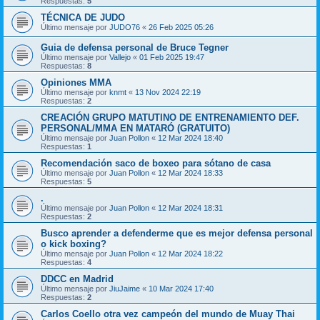
Respuestas:
5
TÉCNICA DE JUDO
Último mensaje por
JUDO76
«
26 Feb 2025 05:26
Guia de defensa personal de Bruce Tegner
Último mensaje por
Vallejo
«
01 Feb 2025 19:47
Respuestas:
8
Opiniones MMA
Último mensaje por
knmt
«
13 Nov 2024 22:19
Respuestas:
2
CREACIÓN GRUPO MATUTINO DE ENTRENAMIENTO DEF.
PERSONAL/MMA EN MATARÓ (GRATUITO)
Último mensaje por
Juan Pollon
«
12 Mar 2024 18:40
Respuestas:
1
Recomendación saco de boxeo para sótano de casa
Último mensaje por
Juan Pollon
«
12 Mar 2024 18:33
Respuestas:
5
.
Último mensaje por
Juan Pollon
«
12 Mar 2024 18:31
Respuestas:
2
Busco aprender a defenderme que es mejor defensa personal
o kick boxing?
Último mensaje por
Juan Pollon
«
12 Mar 2024 18:22
Respuestas:
4
DDCC en Madrid
Último mensaje por
JiuJaime
«
10 Mar 2024 17:40
Respuestas:
2
Carlos Coello otra vez campeón del mundo de Muay Thai