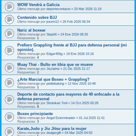
WOW Vendrá a Galicia
Último mensaje por
deportecontacto
«
20 Mar 2026 11:19
Contenido sobre BJJ
Último mensaje por
josem12
«
26 Feb 2026 06:34
Nariz al boxear
Último mensaje por
Steph6
«
24 Ene 2026 08:35
Respuestas:
1
Prefiero Grappling frente al BJJ para defensa personal (mi
opinión).
Último mensaje por
Edgar458g
«
19 Ene 2026 15:16
Respuestas:
4
Muay Thai - Bulto en tibia que se mueve
Último mensaje por
JiuJaime
«
21 Dic 2025 21:17
Respuestas:
2
¿Arte Marcial que Boxeo + Grappling?
Último mensaje por
petitebaking
«
12 Nov 2025 10:48
Respuestas:
1
Deporte de contacto para mayores de 40 enfocado a la
defensa personal
Último mensaje por
Shotokan Torii
«
14 Oct 2025 00:28
Respuestas:
8
Boxeo principiante
Último mensaje por
Angel Exterminador
«
01 Jul 2025 11:41
Respuestas:
3
Karate,Judo y Jiu Jitsu para la mujer
Último mensaje por
dodgergift
«
04 Mar 2025 04:50