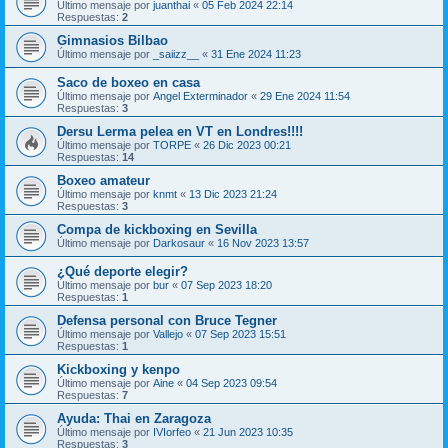
Último mensaje por
juanthai
«
05 Feb 2024 22:14
Respuestas:
2
Gimnasios Bilbao
Último mensaje por
_saiizz__
«
31 Ene 2024 11:23
Saco de boxeo en casa
Último mensaje por
Angel Exterminador
«
29 Ene 2024 11:54
Respuestas:
3
Dersu Lerma pelea en VT en Londres!!!!
Último mensaje por
TORPE
«
26 Dic 2023 00:21
Respuestas:
14
Boxeo amateur
Último mensaje por
knmt
«
13 Dic 2023 21:24
Respuestas:
3
Compa de kickboxing en Sevilla
Último mensaje por
Darkosaur
«
16 Nov 2023 13:57
¿Qué deporte elegir?
Último mensaje por
bur
«
07 Sep 2023 18:20
Respuestas:
1
Defensa personal con Bruce Tegner
Último mensaje por
Vallejo
«
07 Sep 2023 15:51
Respuestas:
1
Kickboxing y kenpo
Último mensaje por
Aine
«
04 Sep 2023 09:54
Respuestas:
7
Ayuda: Thai en Zaragoza
Último mensaje por
IVIorfeo
«
21 Jun 2023 10:35
Respuestas:
3