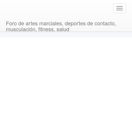
T
o
g
Foro de artes marciales, deportes de contacto,
g
musculación, fitness, salud
l
e
n
a
v
i
g
a
t
i
o
n