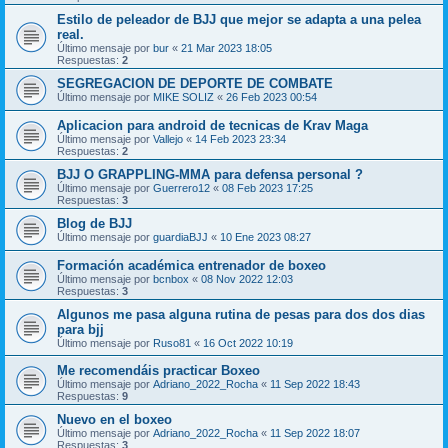
Estilo de peleador de BJJ que mejor se adapta a una pelea
real.
Último mensaje por
bur
«
21 Mar 2023 18:05
Respuestas:
2
SEGREGACION DE DEPORTE DE COMBATE
Último mensaje por
MIKE SOLIZ
«
26 Feb 2023 00:54
Aplicacion para android de tecnicas de Krav Maga
Último mensaje por
Vallejo
«
14 Feb 2023 23:34
Respuestas:
2
BJJ O GRAPPLING-MMA para defensa personal ?
Último mensaje por
Guerrero12
«
08 Feb 2023 17:25
Respuestas:
3
Blog de BJJ
Último mensaje por
guardiaBJJ
«
10 Ene 2023 08:27
Formación académica entrenador de boxeo
Último mensaje por
bcnbox
«
08 Nov 2022 12:03
Respuestas:
3
Algunos me pasa alguna rutina de pesas para dos dos dias
para bjj
Último mensaje por
Ruso81
«
16 Oct 2022 10:19
Me recomendáis practicar Boxeo
Último mensaje por
Adriano_2022_Rocha
«
11 Sep 2022 18:43
Respuestas:
9
Nuevo en el boxeo
Último mensaje por
Adriano_2022_Rocha
«
11 Sep 2022 18:07
Respuestas:
3