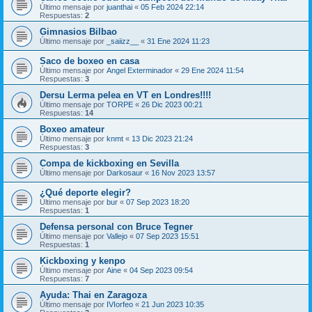
Último mensaje por
juanthai
«
05 Feb 2024 22:14
Respuestas:
2
Gimnasios Bilbao
Último mensaje por
_saiizz__
«
31 Ene 2024 11:23
Saco de boxeo en casa
Último mensaje por
Angel Exterminador
«
29 Ene 2024 11:54
Respuestas:
3
Dersu Lerma pelea en VT en Londres!!!!
Último mensaje por
TORPE
«
26 Dic 2023 00:21
Respuestas:
14
Boxeo amateur
Último mensaje por
knmt
«
13 Dic 2023 21:24
Respuestas:
3
Compa de kickboxing en Sevilla
Último mensaje por
Darkosaur
«
16 Nov 2023 13:57
¿Qué deporte elegir?
Último mensaje por
bur
«
07 Sep 2023 18:20
Respuestas:
1
Defensa personal con Bruce Tegner
Último mensaje por
Vallejo
«
07 Sep 2023 15:51
Respuestas:
1
Kickboxing y kenpo
Último mensaje por
Aine
«
04 Sep 2023 09:54
Respuestas:
7
Ayuda: Thai en Zaragoza
Último mensaje por
IVIorfeo
«
21 Jun 2023 10:35