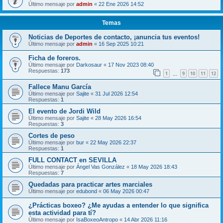
Último mensaje por
admin
«
22 Ene 2026 14:52
Temas
Noticias de Deportes de contacto, ¡anuncia tus eventos!
Último mensaje por
admin
«
16 Sep 2025 10:21
Ficha de foreros.
Último mensaje por
Darkosaur
«
17 Nov 2023 08:40
Respuestas:
173
1
9
10
11
12
…
Fallece Manu García
Último mensaje por
Sajite
«
31 Jul 2026 12:54
Respuestas:
1
El evento de Jordi Wild
Último mensaje por
Sajite
«
28 May 2026 16:54
Respuestas:
3
Cortes de peso
Último mensaje por
bur
«
22 May 2026 22:37
Respuestas:
1
FULL CONTACT en SEVILLA
Último mensaje por
Ángel Vas González
«
18 May 2026 18:43
Respuestas:
7
Quedadas para practicar artes marciales
Último mensaje por
edubond
«
06 May 2026 00:47
¿Prácticas boxeo? ¿Me ayudas a entender lo que significa
esta actividad para tí?
Último mensaje por
IsaBoxeoAntropo
«
14 Abr 2026 11:16