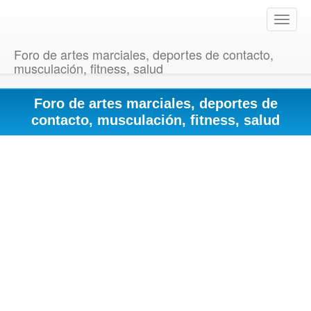
T
o
g
Foro de artes marciales, deportes de contacto,
g
musculación, fitness, salud
l
e
Foro de artes marciales, deportes de
n
a
contacto, musculación, fitness, salud
v
i
g
a
t
i
o
n