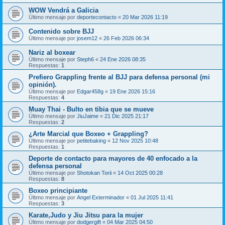
WOW Vendrá a Galicia
Último mensaje por
deportecontacto
«
20 Mar 2026 11:19
Contenido sobre BJJ
Último mensaje por
josem12
«
26 Feb 2026 06:34
Nariz al boxear
Último mensaje por
Steph6
«
24 Ene 2026 08:35
Respuestas:
1
Prefiero Grappling frente al BJJ para defensa personal (mi
opinión).
Último mensaje por
Edgar458g
«
19 Ene 2026 15:16
Respuestas:
4
Muay Thai - Bulto en tibia que se mueve
Último mensaje por
JiuJaime
«
21 Dic 2025 21:17
Respuestas:
2
¿Arte Marcial que Boxeo + Grappling?
Último mensaje por
petitebaking
«
12 Nov 2025 10:48
Respuestas:
1
Deporte de contacto para mayores de 40 enfocado a la
defensa personal
Último mensaje por
Shotokan Torii
«
14 Oct 2025 00:28
Respuestas:
8
Boxeo principiante
Último mensaje por
Angel Exterminador
«
01 Jul 2025 11:41
Respuestas:
3
Karate,Judo y Jiu Jitsu para la mujer
Último mensaje por
dodgergift
«
04 Mar 2025 04:50