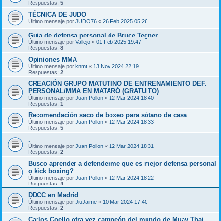
Respuestas:
5
TÉCNICA DE JUDO
Último mensaje por
JUDO76
«
26 Feb 2025 05:26
Guia de defensa personal de Bruce Tegner
Último mensaje por
Vallejo
«
01 Feb 2025 19:47
Respuestas:
8
Opiniones MMA
Último mensaje por
knmt
«
13 Nov 2024 22:19
Respuestas:
2
CREACIÓN GRUPO MATUTINO DE ENTRENAMIENTO DEF.
PERSONAL/MMA EN MATARÓ (GRATUITO)
Último mensaje por
Juan Pollon
«
12 Mar 2024 18:40
Respuestas:
1
Recomendación saco de boxeo para sótano de casa
Último mensaje por
Juan Pollon
«
12 Mar 2024 18:33
Respuestas:
5
.
Último mensaje por
Juan Pollon
«
12 Mar 2024 18:31
Respuestas:
2
Busco aprender a defenderme que es mejor defensa personal
o kick boxing?
Último mensaje por
Juan Pollon
«
12 Mar 2024 18:22
Respuestas:
4
DDCC en Madrid
Último mensaje por
JiuJaime
«
10 Mar 2024 17:40
Respuestas:
2
Carlos Coello otra vez campeón del mundo de Muay Thai