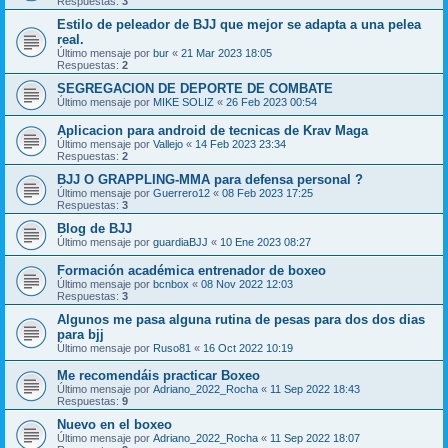
Respuestas:
3
Estilo de peleador de BJJ que mejor se adapta a una pelea
real.
Último mensaje por
bur
«
21 Mar 2023 18:05
Respuestas:
2
SEGREGACION DE DEPORTE DE COMBATE
Último mensaje por
MIKE SOLIZ
«
26 Feb 2023 00:54
Aplicacion para android de tecnicas de Krav Maga
Último mensaje por
Vallejo
«
14 Feb 2023 23:34
Respuestas:
2
BJJ O GRAPPLING-MMA para defensa personal ?
Último mensaje por
Guerrero12
«
08 Feb 2023 17:25
Respuestas:
3
Blog de BJJ
Último mensaje por
guardiaBJJ
«
10 Ene 2023 08:27
Formación académica entrenador de boxeo
Último mensaje por
bcnbox
«
08 Nov 2022 12:03
Respuestas:
3
Algunos me pasa alguna rutina de pesas para dos dos dias
para bjj
Último mensaje por
Ruso81
«
16 Oct 2022 10:19
Me recomendáis practicar Boxeo
Último mensaje por
Adriano_2022_Rocha
«
11 Sep 2022 18:43
Respuestas:
9
Nuevo en el boxeo
Último mensaje por
Adriano_2022_Rocha
«
11 Sep 2022 18:07