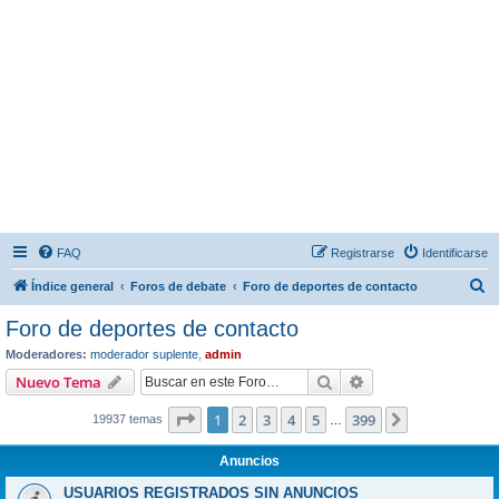
FAQ
Registrarse
Identificarse
B
Índice general
Foros de debate
Foro de deportes de contacto
u
Foro de deportes de contacto
s
Moderadores:
moderador suplente
,
admin
c
Buscar
Búsqueda avanzad
Nuevo Tema
a
Página
1
de
399
1
2
3
4
5
399
Siguiente
19937 temas
r
…
Anuncios
USUARIOS REGISTRADOS SIN ANUNCIOS