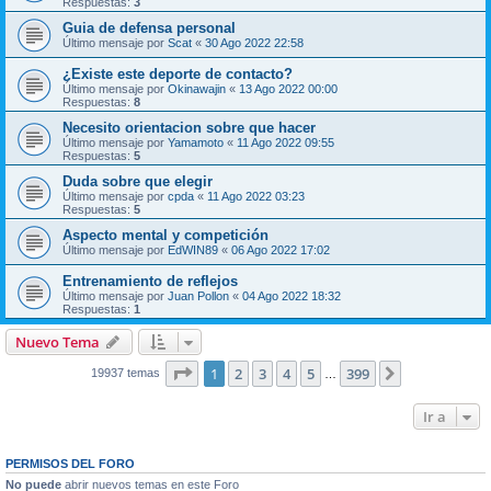
Respuestas:
3
Guia de defensa personal
Último mensaje por
Scat
«
30 Ago 2022 22:58
¿Existe este deporte de contacto?
Último mensaje por
Okinawajin
«
13 Ago 2022 00:00
Respuestas:
8
Necesito orientacion sobre que hacer
Último mensaje por
Yamamoto
«
11 Ago 2022 09:55
Respuestas:
5
Duda sobre que elegir
Último mensaje por
cpda
«
11 Ago 2022 03:23
Respuestas:
5
Aspecto mental y competición
Último mensaje por
EdWIN89
«
06 Ago 2022 17:02
Entrenamiento de reflejos
Último mensaje por
Juan Pollon
«
04 Ago 2022 18:32
Respuestas:
1
Nuevo Tema
Página
1
de
399
1
2
3
4
5
399
Siguiente
19937 temas
…
Ir a
PERMISOS DEL FORO
No puede
abrir nuevos temas en este Foro