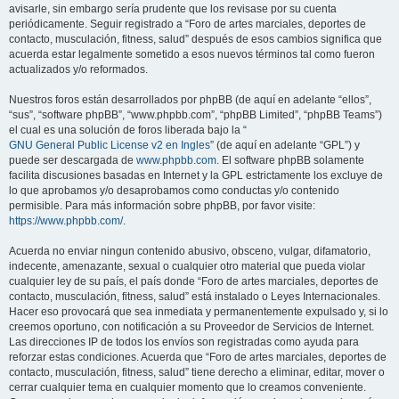
avisarle, sin embargo sería prudente que los revisase por su cuenta
periódicamente. Seguir registrado a “Foro de artes marciales, deportes de
contacto, musculación, fitness, salud” después de esos cambios significa que
acuerda estar legalmente sometido a esos nuevos términos tal como fueron
actualizados y/o reformados.
Nuestros foros están desarrollados por phpBB (de aquí en adelante “ellos”,
“sus”, “software phpBB”, “www.phpbb.com”, “phpBB Limited”, “phpBB Teams”)
el cual es una solución de foros liberada bajo la “
GNU General Public License v2 en Ingles
” (de aquí en adelante “GPL”) y
puede ser descargada de
www.phpbb.com
. El software phpBB solamente
facilita discusiones basadas en Internet y la GPL estrictamente los excluye de
lo que aprobamos y/o desaprobamos como conductas y/o contenido
permisible. Para más información sobre phpBB, por favor visite:
https://www.phpbb.com/
.
Acuerda no enviar ningun contenido abusivo, obsceno, vulgar, difamatorio,
indecente, amenazante, sexual o cualquier otro material que pueda violar
cualquier ley de su país, el país donde “Foro de artes marciales, deportes de
contacto, musculación, fitness, salud” está instalado o Leyes Internacionales.
Hacer eso provocará que sea inmediata y permanentemente expulsado y, si lo
creemos oportuno, con notificación a su Proveedor de Servicios de Internet.
Las direcciones IP de todos los envíos son registradas como ayuda para
reforzar estas condiciones. Acuerda que “Foro de artes marciales, deportes de
contacto, musculación, fitness, salud” tiene derecho a eliminar, editar, mover o
cerrar cualquier tema en cualquier momento que lo creamos conveniente.