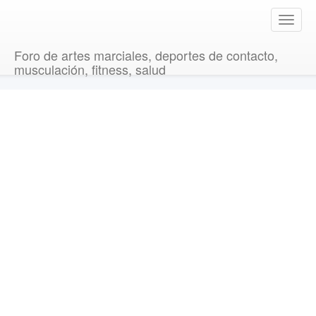
T
o
g
Foro de artes marciales, deportes de contacto,
g
musculación, fitness, salud
l
e
n
a
v
i
g
a
t
i
o
n