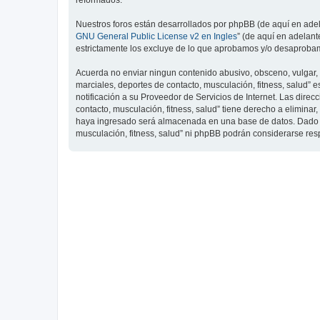
reformados.
Nuestros foros están desarrollados por phpBB (de aquí en adela
GNU General Public License v2 en Ingles
” (de aquí en adelan
estrictamente los excluye de lo que aprobamos y/o desaprobam
Acuerda no enviar ningun contenido abusivo, obsceno, vulgar, d
marciales, deportes de contacto, musculación, fitness, salud”
notificación a su Proveedor de Servicios de Internet. Las dire
contacto, musculación, fitness, salud” tiene derecho a elimin
haya ingresado será almacenada en una base de datos. Dado que
musculación, fitness, salud” ni phpBB podrán considerarse re