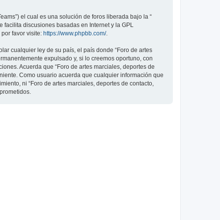
ams”) el cual es una solución de foros liberada bajo la “
 facilita discusiones basadas en Internet y la GPL
or favor visite:
https://www.phpbb.com/
.
ar cualquier ley de su país, el país donde “Foro de artes
permanentemente expulsado y, si lo creemos oportuno, con
iciones. Acuerda que “Foro de artes marciales, deportes de
veniente. Como usuario acuerda que cualquier información que
ento, ni “Foro de artes marciales, deportes de contacto,
mprometidos.