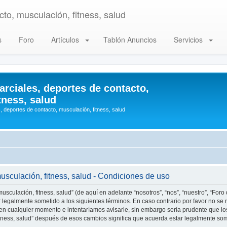
to, musculación, fitness, salud
s
Foro
Artículos
Tablón Anuncios
Servicios
arciales, deportes de contacto,
tness, salud
, deportes de contacto, musculación, fitness, salud
musculación, fitness, salud - Condiciones de uso
usculación, fitness, salud” (de aquí en adelante “nosotros”, “nos”, “nuestro”, “Foro
r legalmente sometido a los siguientes términos. En caso contrario por favor no se r
en cualquier momento e intentaríamos avisarle, sin embargo sería prudente que los
fitness, salud” después de esos cambios significa que acuerda estar legalmente so