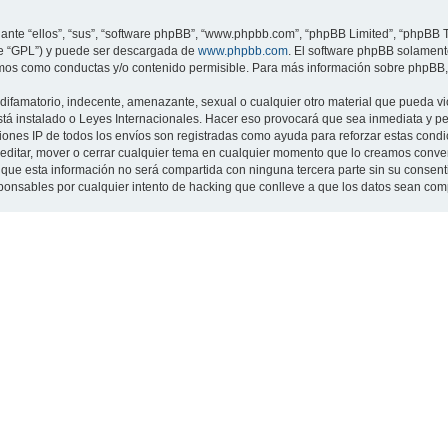
nte “ellos”, “sus”, “software phpBB”, “www.phpbb.com”, “phpBB Limited”, “phpBB Te
te “GPL”) y puede ser descargada de
www.phpbb.com
. El software phpBB solamente
os como conductas y/o contenido permisible. Para más información sobre phpBB, p
ifamatorio, indecente, amenazante, sexual o cualquier otro material que pueda viol
 está instalado o Leyes Internacionales. Hacer eso provocará que sea inmediata y 
cciones IP de todos los envíos son registradas como ayuda para reforzar estas cond
ar, editar, mover o cerrar cualquier tema en cualquier momento que lo creamos con
 esta información no será compartida con ninguna tercera parte sin su consentimi
sponsables por cualquier intento de hacking que conlleve a que los datos sean co