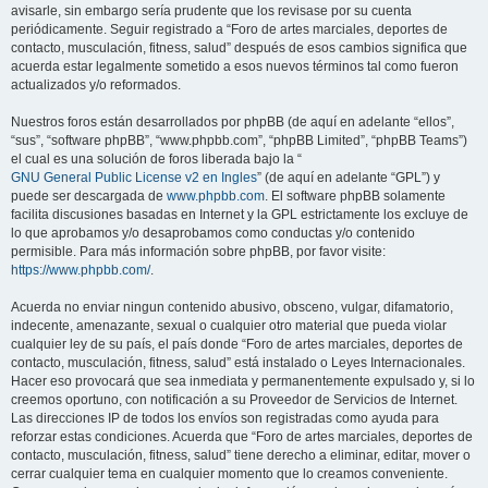
avisarle, sin embargo sería prudente que los revisase por su cuenta
periódicamente. Seguir registrado a “Foro de artes marciales, deportes de
contacto, musculación, fitness, salud” después de esos cambios significa que
acuerda estar legalmente sometido a esos nuevos términos tal como fueron
actualizados y/o reformados.
Nuestros foros están desarrollados por phpBB (de aquí en adelante “ellos”,
“sus”, “software phpBB”, “www.phpbb.com”, “phpBB Limited”, “phpBB Teams”)
el cual es una solución de foros liberada bajo la “
GNU General Public License v2 en Ingles
” (de aquí en adelante “GPL”) y
puede ser descargada de
www.phpbb.com
. El software phpBB solamente
facilita discusiones basadas en Internet y la GPL estrictamente los excluye de
lo que aprobamos y/o desaprobamos como conductas y/o contenido
permisible. Para más información sobre phpBB, por favor visite:
https://www.phpbb.com/
.
Acuerda no enviar ningun contenido abusivo, obsceno, vulgar, difamatorio,
indecente, amenazante, sexual o cualquier otro material que pueda violar
cualquier ley de su país, el país donde “Foro de artes marciales, deportes de
contacto, musculación, fitness, salud” está instalado o Leyes Internacionales.
Hacer eso provocará que sea inmediata y permanentemente expulsado y, si lo
creemos oportuno, con notificación a su Proveedor de Servicios de Internet.
Las direcciones IP de todos los envíos son registradas como ayuda para
reforzar estas condiciones. Acuerda que “Foro de artes marciales, deportes de
contacto, musculación, fitness, salud” tiene derecho a eliminar, editar, mover o
cerrar cualquier tema en cualquier momento que lo creamos conveniente.