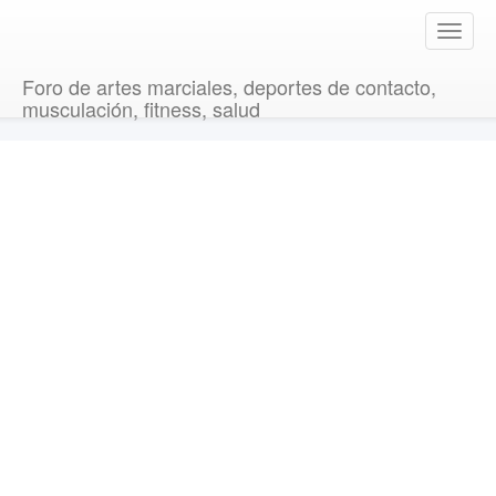
T
o
g
Foro de artes marciales, deportes de contacto,
g
musculación, fitness, salud
l
e
n
a
v
i
g
a
t
i
o
n