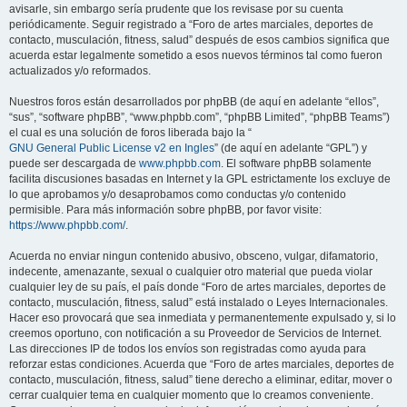
avisarle, sin embargo sería prudente que los revisase por su cuenta
periódicamente. Seguir registrado a “Foro de artes marciales, deportes de
contacto, musculación, fitness, salud” después de esos cambios significa que
acuerda estar legalmente sometido a esos nuevos términos tal como fueron
actualizados y/o reformados.
Nuestros foros están desarrollados por phpBB (de aquí en adelante “ellos”,
“sus”, “software phpBB”, “www.phpbb.com”, “phpBB Limited”, “phpBB Teams”)
el cual es una solución de foros liberada bajo la “
GNU General Public License v2 en Ingles
” (de aquí en adelante “GPL”) y
puede ser descargada de
www.phpbb.com
. El software phpBB solamente
facilita discusiones basadas en Internet y la GPL estrictamente los excluye de
lo que aprobamos y/o desaprobamos como conductas y/o contenido
permisible. Para más información sobre phpBB, por favor visite:
https://www.phpbb.com/
.
Acuerda no enviar ningun contenido abusivo, obsceno, vulgar, difamatorio,
indecente, amenazante, sexual o cualquier otro material que pueda violar
cualquier ley de su país, el país donde “Foro de artes marciales, deportes de
contacto, musculación, fitness, salud” está instalado o Leyes Internacionales.
Hacer eso provocará que sea inmediata y permanentemente expulsado y, si lo
creemos oportuno, con notificación a su Proveedor de Servicios de Internet.
Las direcciones IP de todos los envíos son registradas como ayuda para
reforzar estas condiciones. Acuerda que “Foro de artes marciales, deportes de
contacto, musculación, fitness, salud” tiene derecho a eliminar, editar, mover o
cerrar cualquier tema en cualquier momento que lo creamos conveniente.