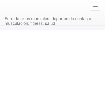
T
o
g
Foro de artes marciales, deportes de contacto,
g
musculación, fitness, salud
l
e
n
a
v
i
g
a
t
i
o
n