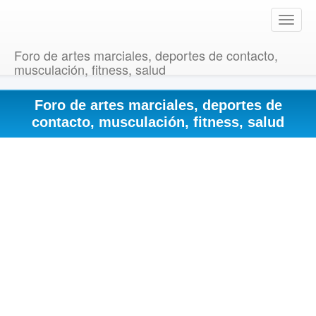
T
o
g
Foro de artes marciales, deportes de contacto,
g
musculación, fitness, salud
l
e
Foro de artes marciales, deportes de
n
a
contacto, musculación, fitness, salud
v
i
g
a
t
i
o
n