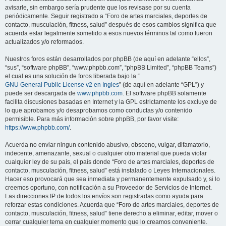
avisarle, sin embargo sería prudente que los revisase por su cuenta
periódicamente. Seguir registrado a “Foro de artes marciales, deportes de
contacto, musculación, fitness, salud” después de esos cambios significa que
acuerda estar legalmente sometido a esos nuevos términos tal como fueron
actualizados y/o reformados.
Nuestros foros están desarrollados por phpBB (de aquí en adelante “ellos”,
“sus”, “software phpBB”, “www.phpbb.com”, “phpBB Limited”, “phpBB Teams”)
el cual es una solución de foros liberada bajo la “
GNU General Public License v2 en Ingles
” (de aquí en adelante “GPL”) y
puede ser descargada de
www.phpbb.com
. El software phpBB solamente
facilita discusiones basadas en Internet y la GPL estrictamente los excluye de
lo que aprobamos y/o desaprobamos como conductas y/o contenido
permisible. Para más información sobre phpBB, por favor visite:
https://www.phpbb.com/
.
Acuerda no enviar ningun contenido abusivo, obsceno, vulgar, difamatorio,
indecente, amenazante, sexual o cualquier otro material que pueda violar
cualquier ley de su país, el país donde “Foro de artes marciales, deportes de
contacto, musculación, fitness, salud” está instalado o Leyes Internacionales.
Hacer eso provocará que sea inmediata y permanentemente expulsado y, si lo
creemos oportuno, con notificación a su Proveedor de Servicios de Internet.
Las direcciones IP de todos los envíos son registradas como ayuda para
reforzar estas condiciones. Acuerda que “Foro de artes marciales, deportes de
contacto, musculación, fitness, salud” tiene derecho a eliminar, editar, mover o
cerrar cualquier tema en cualquier momento que lo creamos conveniente.