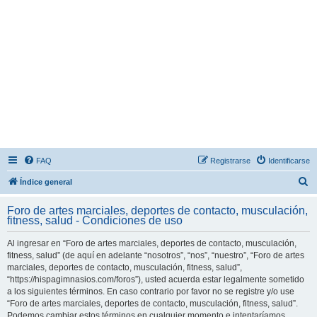
FAQ
Registrarse
Identificarse
B
Índice general
u
Foro de artes marciales, deportes de contacto, musculación,
s
fitness, salud - Condiciones de uso
c
Al ingresar en “Foro de artes marciales, deportes de contacto, musculación,
a
fitness, salud” (de aquí en adelante “nosotros”, “nos”, “nuestro”, “Foro de artes
r
marciales, deportes de contacto, musculación, fitness, salud”,
“https://hispagimnasios.com/foros”), usted acuerda estar legalmente sometido
a los siguientes términos. En caso contrario por favor no se registre y/o use
“Foro de artes marciales, deportes de contacto, musculación, fitness, salud”.
Podemos cambiar estos términos en cualquier momento e intentaríamos