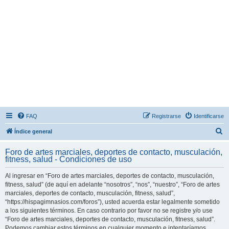
FAQ
Registrarse
Identificarse
B
Índice general
u
Foro de artes marciales, deportes de contacto, musculación,
s
fitness, salud - Condiciones de uso
c
Al ingresar en “Foro de artes marciales, deportes de contacto, musculación,
a
fitness, salud” (de aquí en adelante “nosotros”, “nos”, “nuestro”, “Foro de artes
r
marciales, deportes de contacto, musculación, fitness, salud”,
“https://hispagimnasios.com/foros”), usted acuerda estar legalmente sometido
a los siguientes términos. En caso contrario por favor no se registre y/o use
“Foro de artes marciales, deportes de contacto, musculación, fitness, salud”.
Podemos cambiar estos términos en cualquier momento e intentaríamos