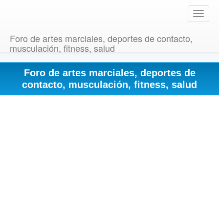
T
o
g
Foro de artes marciales, deportes de contacto,
g
musculación, fitness, salud
l
e
Foro de artes marciales, deportes de
n
a
contacto, musculación, fitness, salud
v
i
g
a
t
i
o
n