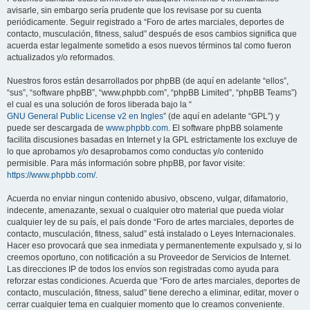
avisarle, sin embargo sería prudente que los revisase por su cuenta
periódicamente. Seguir registrado a “Foro de artes marciales, deportes de
contacto, musculación, fitness, salud” después de esos cambios significa que
acuerda estar legalmente sometido a esos nuevos términos tal como fueron
actualizados y/o reformados.
Nuestros foros están desarrollados por phpBB (de aquí en adelante “ellos”,
“sus”, “software phpBB”, “www.phpbb.com”, “phpBB Limited”, “phpBB Teams”)
el cual es una solución de foros liberada bajo la “
GNU General Public License v2 en Ingles
” (de aquí en adelante “GPL”) y
puede ser descargada de
www.phpbb.com
. El software phpBB solamente
facilita discusiones basadas en Internet y la GPL estrictamente los excluye de
lo que aprobamos y/o desaprobamos como conductas y/o contenido
permisible. Para más información sobre phpBB, por favor visite:
https://www.phpbb.com/
.
Acuerda no enviar ningun contenido abusivo, obsceno, vulgar, difamatorio,
indecente, amenazante, sexual o cualquier otro material que pueda violar
cualquier ley de su país, el país donde “Foro de artes marciales, deportes de
contacto, musculación, fitness, salud” está instalado o Leyes Internacionales.
Hacer eso provocará que sea inmediata y permanentemente expulsado y, si lo
creemos oportuno, con notificación a su Proveedor de Servicios de Internet.
Las direcciones IP de todos los envíos son registradas como ayuda para
reforzar estas condiciones. Acuerda que “Foro de artes marciales, deportes de
contacto, musculación, fitness, salud” tiene derecho a eliminar, editar, mover o
cerrar cualquier tema en cualquier momento que lo creamos conveniente.