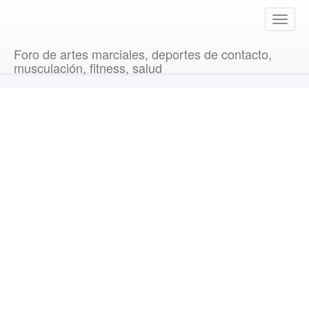
T
o
g
Foro de artes marciales, deportes de contacto,
g
musculación, fitness, salud
l
e
n
a
v
i
g
a
t
i
o
n