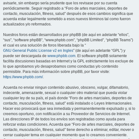
avisarle, sin embargo sería prudente que los revisase por su cuenta
periódicamente. Seguir registrado a “Foro de artes marciales, deportes de
contacto, musculación, fitness, salud” después de esos cambios significa que
acuerda estar legalmente sometido a esos nuevos términos tal como fueron
actualizados y/o reformados.
Nuestros foros están desarrollados por phpBB (de aquí en adelante “ellos”,
“sus”, “software phpBB”, “www.phpbb.com”, “phpBB Limited”, “phpBB Teams”)
el cual es una solución de foros liberada bajo la “
GNU General Public License v2 en Ingles
” (de aquí en adelante “GPL”) y
puede ser descargada de
www.phpbb.com
. El software phpBB solamente
facilita discusiones basadas en Internet y la GPL estrictamente los excluye de
lo que aprobamos y/o desaprobamos como conductas y/o contenido
permisible. Para más información sobre phpBB, por favor visite:
https://www.phpbb.com/
.
Acuerda no enviar ningun contenido abusivo, obsceno, vulgar, difamatorio,
indecente, amenazante, sexual o cualquier otro material que pueda violar
cualquier ley de su país, el país donde “Foro de artes marciales, deportes de
contacto, musculación, fitness, salud” está instalado o Leyes Internacionales.
Hacer eso provocará que sea inmediata y permanentemente expulsado y, si lo
creemos oportuno, con notificación a su Proveedor de Servicios de Internet.
Las direcciones IP de todos los envíos son registradas como ayuda para
reforzar estas condiciones. Acuerda que “Foro de artes marciales, deportes de
contacto, musculación, fitness, salud” tiene derecho a eliminar, editar, mover o
cerrar cualquier tema en cualquier momento que lo creamos conveniente.