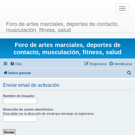
T
o
g
Foro de artes marciales, deportes de contacto,
g
musculación, fitness, salud
l
e
Foro de artes marciales, deportes de
n
a
contacto, musculación, fitness, salud
v
i
FAQ
Registrarse
Identificarse
g
B
Índice general
a
u
t
Enviar email de activación
i
s
o
c
Nombre de Usuario:
n
a
r
Dirección de correo electrónico:
Esta debe ser la dirección de email que introdujo al registrarse.