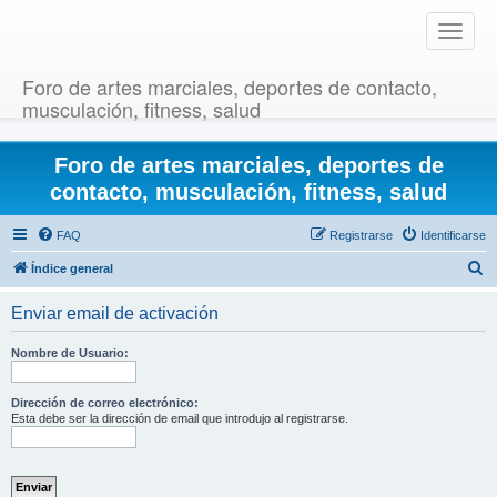
T
o
g
Foro de artes marciales, deportes de contacto,
g
musculación, fitness, salud
l
e
Foro de artes marciales, deportes de
n
a
contacto, musculación, fitness, salud
v
i
FAQ
Registrarse
Identificarse
g
B
Índice general
a
u
t
Enviar email de activación
i
s
o
c
Nombre de Usuario:
n
a
r
Dirección de correo electrónico:
Esta debe ser la dirección de email que introdujo al registrarse.