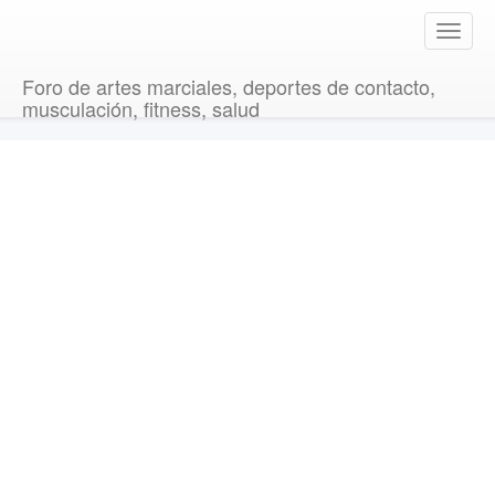
T
o
g
Foro de artes marciales, deportes de contacto,
g
musculación, fitness, salud
l
e
n
a
v
i
g
a
t
i
o
n