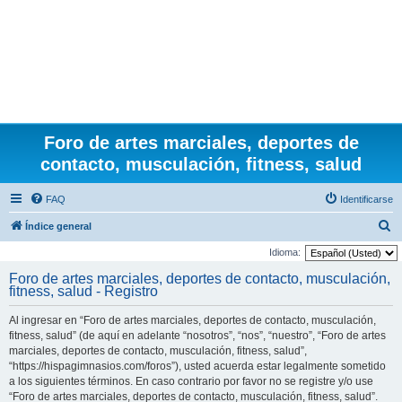
Foro de artes marciales, deportes de
contacto, musculación, fitness, salud
FAQ
Identificarse
B
Índice general
u
Idioma:
s
Foro de artes marciales, deportes de contacto, musculación,
fitness, salud - Registro
c
a
Al ingresar en “Foro de artes marciales, deportes de contacto, musculación,
r
fitness, salud” (de aquí en adelante “nosotros”, “nos”, “nuestro”, “Foro de artes
marciales, deportes de contacto, musculación, fitness, salud”,
“https://hispagimnasios.com/foros”), usted acuerda estar legalmente sometido
a los siguientes términos. En caso contrario por favor no se registre y/o use
“Foro de artes marciales, deportes de contacto, musculación, fitness, salud”.