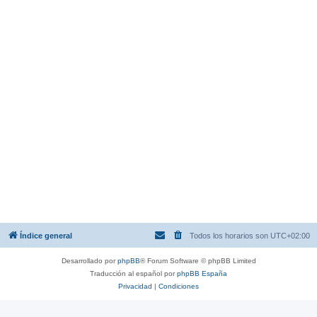
Índice general
Todos los horarios son
UTC+02:00
Desarrollado por
phpBB
® Forum Software © phpBB Limited
Traducción al español por
phpBB España
Privacidad
|
Condiciones