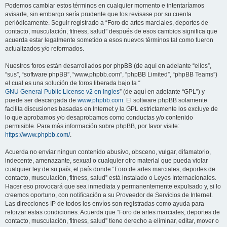
Podemos cambiar estos términos en cualquier momento e intentaríamos
avisarle, sin embargo sería prudente que los revisase por su cuenta
periódicamente. Seguir registrado a “Foro de artes marciales, deportes de
contacto, musculación, fitness, salud” después de esos cambios significa que
acuerda estar legalmente sometido a esos nuevos términos tal como fueron
actualizados y/o reformados.
Nuestros foros están desarrollados por phpBB (de aquí en adelante “ellos”,
“sus”, “software phpBB”, “www.phpbb.com”, “phpBB Limited”, “phpBB Teams”)
el cual es una solución de foros liberada bajo la “
GNU General Public License v2 en Ingles
” (de aquí en adelante “GPL”) y
puede ser descargada de
www.phpbb.com
. El software phpBB solamente
facilita discusiones basadas en Internet y la GPL estrictamente los excluye de
lo que aprobamos y/o desaprobamos como conductas y/o contenido
permisible. Para más información sobre phpBB, por favor visite:
https://www.phpbb.com/
.
Acuerda no enviar ningun contenido abusivo, obsceno, vulgar, difamatorio,
indecente, amenazante, sexual o cualquier otro material que pueda violar
cualquier ley de su país, el país donde “Foro de artes marciales, deportes de
contacto, musculación, fitness, salud” está instalado o Leyes Internacionales.
Hacer eso provocará que sea inmediata y permanentemente expulsado y, si lo
creemos oportuno, con notificación a su Proveedor de Servicios de Internet.
Las direcciones IP de todos los envíos son registradas como ayuda para
reforzar estas condiciones. Acuerda que “Foro de artes marciales, deportes de
contacto, musculación, fitness, salud” tiene derecho a eliminar, editar, mover o