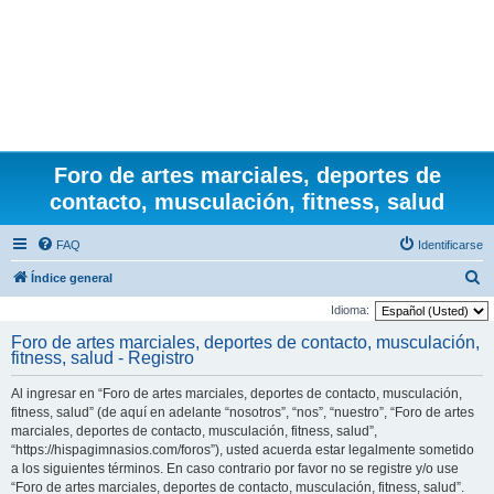
Foro de artes marciales, deportes de
contacto, musculación, fitness, salud
FAQ
Identificarse
B
Índice general
u
Idioma:
s
Foro de artes marciales, deportes de contacto, musculación,
fitness, salud - Registro
c
a
Al ingresar en “Foro de artes marciales, deportes de contacto, musculación,
r
fitness, salud” (de aquí en adelante “nosotros”, “nos”, “nuestro”, “Foro de artes
marciales, deportes de contacto, musculación, fitness, salud”,
“https://hispagimnasios.com/foros”), usted acuerda estar legalmente sometido
a los siguientes términos. En caso contrario por favor no se registre y/o use
“Foro de artes marciales, deportes de contacto, musculación, fitness, salud”.