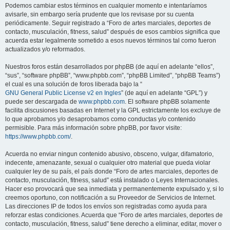
Podemos cambiar estos términos en cualquier momento e intentaríamos
avisarle, sin embargo sería prudente que los revisase por su cuenta
periódicamente. Seguir registrado a “Foro de artes marciales, deportes de
contacto, musculación, fitness, salud” después de esos cambios significa que
acuerda estar legalmente sometido a esos nuevos términos tal como fueron
actualizados y/o reformados.
Nuestros foros están desarrollados por phpBB (de aquí en adelante “ellos”,
“sus”, “software phpBB”, “www.phpbb.com”, “phpBB Limited”, “phpBB Teams”)
el cual es una solución de foros liberada bajo la “
GNU General Public License v2 en Ingles
” (de aquí en adelante “GPL”) y
puede ser descargada de
www.phpbb.com
. El software phpBB solamente
facilita discusiones basadas en Internet y la GPL estrictamente los excluye de
lo que aprobamos y/o desaprobamos como conductas y/o contenido
permisible. Para más información sobre phpBB, por favor visite:
https://www.phpbb.com/
.
Acuerda no enviar ningun contenido abusivo, obsceno, vulgar, difamatorio,
indecente, amenazante, sexual o cualquier otro material que pueda violar
cualquier ley de su país, el país donde “Foro de artes marciales, deportes de
contacto, musculación, fitness, salud” está instalado o Leyes Internacionales.
Hacer eso provocará que sea inmediata y permanentemente expulsado y, si lo
creemos oportuno, con notificación a su Proveedor de Servicios de Internet.
Las direcciones IP de todos los envíos son registradas como ayuda para
reforzar estas condiciones. Acuerda que “Foro de artes marciales, deportes de
contacto, musculación, fitness, salud” tiene derecho a eliminar, editar, mover o