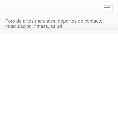
T
o
g
Foro de artes marciales, deportes de contacto,
g
musculación, fitness, salud
l
e
n
a
v
i
g
a
t
i
o
n