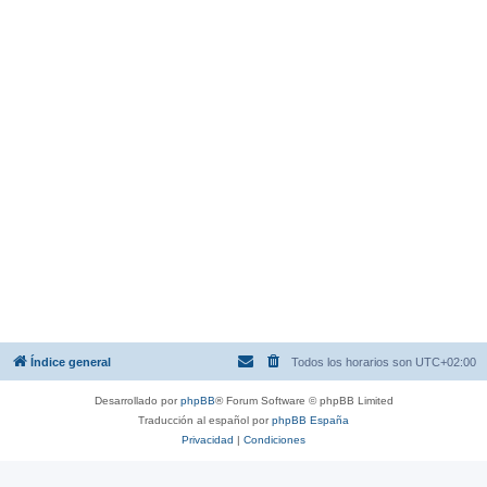
Índice general
Todos los horarios son
UTC+02:00
Desarrollado por
phpBB
® Forum Software © phpBB Limited
Traducción al español por
phpBB España
Privacidad
|
Condiciones