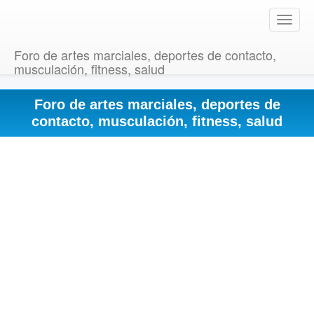
T
o
g
Foro de artes marciales, deportes de contacto,
g
musculación, fitness, salud
l
e
Foro de artes marciales, deportes de
n
a
contacto, musculación, fitness, salud
v
i
g
a
t
i
o
n