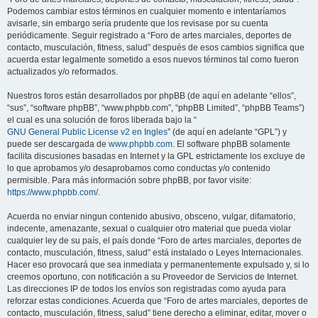
Podemos cambiar estos términos en cualquier momento e intentaríamos
avisarle, sin embargo sería prudente que los revisase por su cuenta
periódicamente. Seguir registrado a “Foro de artes marciales, deportes de
contacto, musculación, fitness, salud” después de esos cambios significa que
acuerda estar legalmente sometido a esos nuevos términos tal como fueron
actualizados y/o reformados.
Nuestros foros están desarrollados por phpBB (de aquí en adelante “ellos”,
“sus”, “software phpBB”, “www.phpbb.com”, “phpBB Limited”, “phpBB Teams”)
el cual es una solución de foros liberada bajo la “
GNU General Public License v2 en Ingles
” (de aquí en adelante “GPL”) y
puede ser descargada de
www.phpbb.com
. El software phpBB solamente
facilita discusiones basadas en Internet y la GPL estrictamente los excluye de
lo que aprobamos y/o desaprobamos como conductas y/o contenido
permisible. Para más información sobre phpBB, por favor visite:
https://www.phpbb.com/
.
Acuerda no enviar ningun contenido abusivo, obsceno, vulgar, difamatorio,
indecente, amenazante, sexual o cualquier otro material que pueda violar
cualquier ley de su país, el país donde “Foro de artes marciales, deportes de
contacto, musculación, fitness, salud” está instalado o Leyes Internacionales.
Hacer eso provocará que sea inmediata y permanentemente expulsado y, si lo
creemos oportuno, con notificación a su Proveedor de Servicios de Internet.
Las direcciones IP de todos los envíos son registradas como ayuda para
reforzar estas condiciones. Acuerda que “Foro de artes marciales, deportes de
contacto, musculación, fitness, salud” tiene derecho a eliminar, editar, mover o