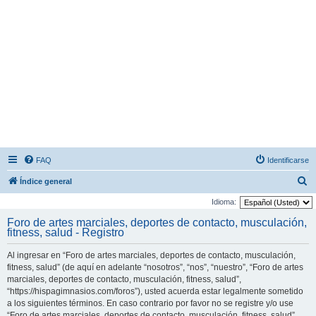
FAQ
Identificarse
B
Índice general
u
Idioma:
s
Foro de artes marciales, deportes de contacto, musculación,
fitness, salud - Registro
c
a
Al ingresar en “Foro de artes marciales, deportes de contacto, musculación,
r
fitness, salud” (de aquí en adelante “nosotros”, “nos”, “nuestro”, “Foro de artes
marciales, deportes de contacto, musculación, fitness, salud”,
“https://hispagimnasios.com/foros”), usted acuerda estar legalmente sometido
a los siguientes términos. En caso contrario por favor no se registre y/o use
“Foro de artes marciales, deportes de contacto, musculación, fitness, salud”.