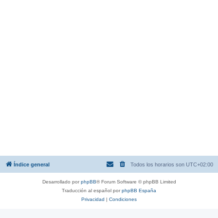
Índice general
Todos los horarios son
UTC+02:00
Desarrollado por
phpBB
® Forum Software © phpBB Limited
Traducción al español por
phpBB España
Privacidad
|
Condiciones