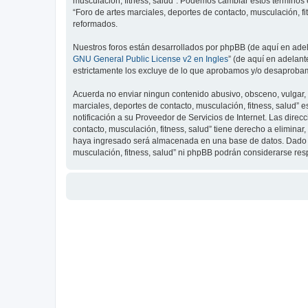
musculación, fitness, salud”. Podemos cambiar estos términos 
“Foro de artes marciales, deportes de contacto, musculación, 
reformados.
Nuestros foros están desarrollados por phpBB (de aquí en adela
GNU General Public License v2 en Ingles
” (de aquí en adelan
estrictamente los excluye de lo que aprobamos y/o desaprobam
Acuerda no enviar ningun contenido abusivo, obsceno, vulgar, d
marciales, deportes de contacto, musculación, fitness, salud”
notificación a su Proveedor de Servicios de Internet. Las dire
contacto, musculación, fitness, salud” tiene derecho a elimin
haya ingresado será almacenada en una base de datos. Dado que
musculación, fitness, salud” ni phpBB podrán considerarse re