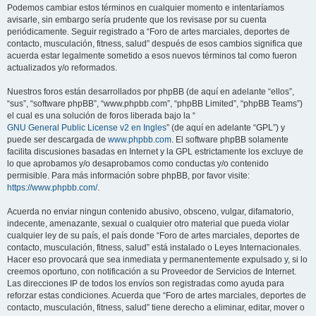
Podemos cambiar estos términos en cualquier momento e intentaríamos
avisarle, sin embargo sería prudente que los revisase por su cuenta
periódicamente. Seguir registrado a “Foro de artes marciales, deportes de
contacto, musculación, fitness, salud” después de esos cambios significa que
acuerda estar legalmente sometido a esos nuevos términos tal como fueron
actualizados y/o reformados.
Nuestros foros están desarrollados por phpBB (de aquí en adelante “ellos”,
“sus”, “software phpBB”, “www.phpbb.com”, “phpBB Limited”, “phpBB Teams”)
el cual es una solución de foros liberada bajo la “
GNU General Public License v2 en Ingles
” (de aquí en adelante “GPL”) y
puede ser descargada de
www.phpbb.com
. El software phpBB solamente
facilita discusiones basadas en Internet y la GPL estrictamente los excluye de
lo que aprobamos y/o desaprobamos como conductas y/o contenido
permisible. Para más información sobre phpBB, por favor visite:
https://www.phpbb.com/
.
Acuerda no enviar ningun contenido abusivo, obsceno, vulgar, difamatorio,
indecente, amenazante, sexual o cualquier otro material que pueda violar
cualquier ley de su país, el país donde “Foro de artes marciales, deportes de
contacto, musculación, fitness, salud” está instalado o Leyes Internacionales.
Hacer eso provocará que sea inmediata y permanentemente expulsado y, si lo
creemos oportuno, con notificación a su Proveedor de Servicios de Internet.
Las direcciones IP de todos los envíos son registradas como ayuda para
reforzar estas condiciones. Acuerda que “Foro de artes marciales, deportes de
contacto, musculación, fitness, salud” tiene derecho a eliminar, editar, mover o