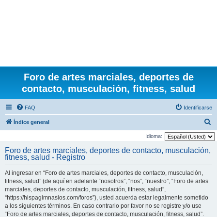
Foro de artes marciales, deportes de
contacto, musculación, fitness, salud
FAQ
Identificarse
B
Índice general
u
Idioma:
s
Foro de artes marciales, deportes de contacto, musculación,
fitness, salud - Registro
c
a
Al ingresar en “Foro de artes marciales, deportes de contacto, musculación,
r
fitness, salud” (de aquí en adelante “nosotros”, “nos”, “nuestro”, “Foro de artes
marciales, deportes de contacto, musculación, fitness, salud”,
“https://hispagimnasios.com/foros”), usted acuerda estar legalmente sometido
a los siguientes términos. En caso contrario por favor no se registre y/o use
“Foro de artes marciales, deportes de contacto, musculación, fitness, salud”.