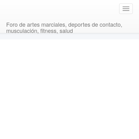
T
o
g
Foro de artes marciales, deportes de contacto,
g
musculación, fitness, salud
l
e
n
a
v
i
g
a
t
i
o
n