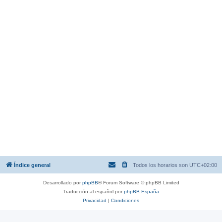
Índice general
Todos los horarios son
UTC+02:00
Desarrollado por
phpBB
® Forum Software © phpBB Limited
Traducción al español por
phpBB España
Privacidad
|
Condiciones