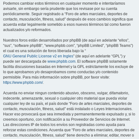
Podemos cambiar estos términos en cualquier momento e intentaríamos
avisarle, sin embargo sería prudente que los revisase por su cuenta
periódicamente. Seguir registrado a “Foro de artes marciales, deportes de
contacto, musculación, fitness, salud” después de esos cambios significa que
acuerda estar legalmente sometido a esos nuevos términos tal como fueron
actualizados y/o reformados.
Nuestros foros están desarrollados por phpBB (de aquí en adelante “ellos”,
“sus”, “software phpBB”, “www.phpbb.com”, “phpBB Limited”, “phpBB Teams”)
el cual es una solución de foros liberada bajo la “
GNU General Public License v2 en Ingles
” (de aquí en adelante “GPL”) y
puede ser descargada de
www.phpbb.com
. El software phpBB solamente
facilita discusiones basadas en Internet y la GPL estrictamente los excluye de
lo que aprobamos y/o desaprobamos como conductas y/o contenido
permisible. Para más información sobre phpBB, por favor visite:
https://www.phpbb.com/
.
Acuerda no enviar ningun contenido abusivo, obsceno, vulgar, difamatorio,
indecente, amenazante, sexual o cualquier otro material que pueda violar
cualquier ley de su país, el país donde “Foro de artes marciales, deportes de
contacto, musculación, fitness, salud” está instalado o Leyes Internacionales.
Hacer eso provocará que sea inmediata y permanentemente expulsado y, si lo
creemos oportuno, con notificación a su Proveedor de Servicios de Internet.
Las direcciones IP de todos los envíos son registradas como ayuda para
reforzar estas condiciones. Acuerda que “Foro de artes marciales, deportes de
contacto, musculación, fitness, salud” tiene derecho a eliminar, editar, mover o