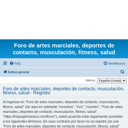
Foro de artes marciales, deportes de
contacto, musculación, fitness, salud
FAQ
Identificarse
B
Índice general
u
Idioma:
s
Foro de artes marciales, deportes de contacto, musculación,
fitness, salud - Registro
c
a
Al ingresar en “Foro de artes marciales, deportes de contacto, musculación,
r
fitness, salud” (de aquí en adelante “nosotros”, “nos”, “nuestro”, “Foro de artes
marciales, deportes de contacto, musculación, fitness, salud”,
“https://hispagimnasios.com/foros”), usted acuerda estar legalmente sometido
a los siguientes términos. En caso contrario por favor no se registre y/o use
“Foro de artes marciales, deportes de contacto, musculación, fitness, salud”.