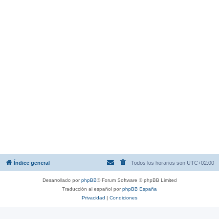
Índice general
Todos los horarios son
UTC+02:00
Desarrollado por
phpBB
® Forum Software © phpBB Limited
Traducción al español por
phpBB España
Privacidad
|
Condiciones