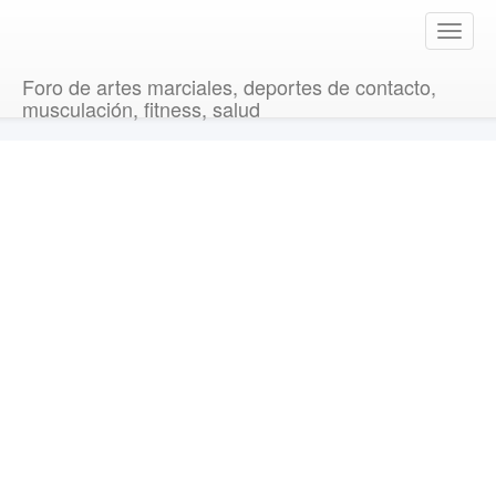
T
o
g
Foro de artes marciales, deportes de contacto,
g
musculación, fitness, salud
l
e
n
a
v
i
g
a
t
i
o
n