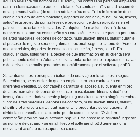
aquí en adelante “su nombre de usuario”), una contraseña personal empleada
para la identificación (de aquí en adelante “su contraseña”) y una dirección de
email personal válida (de aquí en adelante “su email”). La información de su
cuenta en “Foro de artes marciales, deportes de contacto, musculación, fitness,
salud” está protegida por las leyes de protección de datos aplicables en el
país en el que estamos instalados. Cualquier información más allá de su
nombre de usuario, su contraseña y su dirección de e-mail requerida por “Foro
de artes marciales, deportes de contacto, musculación, fitness, salud” durante
el proceso de registro será obligatoria u opcional, según el criterio de “Foro de
artes marciales, deportes de contacto, musculación, fitness, salud”. En
cualquier caso, usted tiene la opción de qué información en su cuenta será
públicamente exhibida. Además, en su cuenta, usted tiene la opción de activar
o desactivar los emails generados automáticamente por el software phpBB.
Su contraseña está encriptada (cifrado de una vía) por lo tanto está segura.
Sin embargo, se recomienda que no emplee la misma contraseña en
diferentes websites. Su contraseña garantiza el acceso a su cuenta en “Foro
de artes marciales, deportes de contacto, musculación, fitness, salud”, por
favor guárdela cuidadosamente y bajo ninguna circunstancia ningún miembro
“Foro de artes marciales, deportes de contacto, musculación, fitness, salud”,
phpBB u otra tercera parte, legítimamente le preguntará su contraseña. Si
olvidó la contraseña de su cuenta, puede usar el servicio “Olvidé mi
contraseña” provisto por el software phpBB. Este proceso le solicitará ingresar
su nombre de usuario y su email, luego el software phpBB generará una
nueva contraseña para recuperar su cuenta.