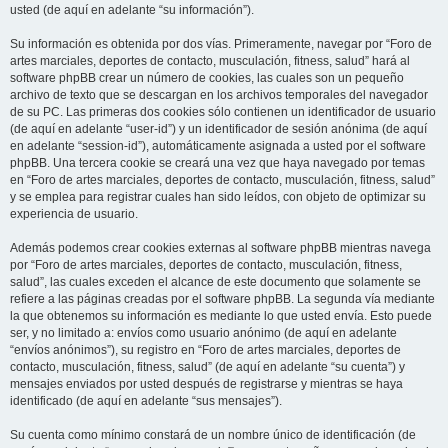
usted (de aquí en adelante “su información”).
Su información es obtenida por dos vías. Primeramente, navegar por “Foro de
artes marciales, deportes de contacto, musculación, fitness, salud” hará al
software phpBB crear un número de cookies, las cuales son un pequeño
archivo de texto que se descargan en los archivos temporales del navegador
de su PC. Las primeras dos cookies sólo contienen un identificador de usuario
(de aquí en adelante “user-id”) y un identificador de sesión anónima (de aquí
en adelante “session-id”), automáticamente asignada a usted por el software
phpBB. Una tercera cookie se creará una vez que haya navegado por temas
en “Foro de artes marciales, deportes de contacto, musculación, fitness, salud”
y se emplea para registrar cuales han sido leídos, con objeto de optimizar su
experiencia de usuario.
Además podemos crear cookies externas al software phpBB mientras navega
por “Foro de artes marciales, deportes de contacto, musculación, fitness,
salud”, las cuales exceden el alcance de este documento que solamente se
refiere a las páginas creadas por el software phpBB. La segunda vía mediante
la que obtenemos su información es mediante lo que usted envía. Esto puede
ser, y no limitado a: envíos como usuario anónimo (de aquí en adelante
“envíos anónimos”), su registro en “Foro de artes marciales, deportes de
contacto, musculación, fitness, salud” (de aquí en adelante “su cuenta”) y
mensajes enviados por usted después de registrarse y mientras se haya
identificado (de aquí en adelante “sus mensajes”).
Su cuenta como mínimo constará de un nombre único de identificación (de