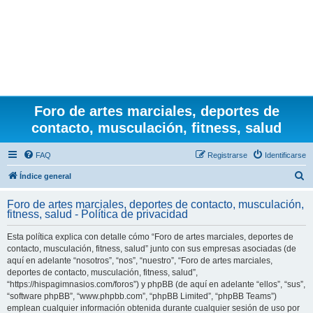
Foro de artes marciales, deportes de
contacto, musculación, fitness, salud
FAQ
Registrarse
Identificarse
B
Índice general
u
Foro de artes marciales, deportes de contacto, musculación,
s
fitness, salud - Política de privacidad
c
Esta política explica con detalle cómo “Foro de artes marciales, deportes de
a
contacto, musculación, fitness, salud” junto con sus empresas asociadas (de
r
aquí en adelante “nosotros”, “nos”, “nuestro”, “Foro de artes marciales,
deportes de contacto, musculación, fitness, salud”,
“https://hispagimnasios.com/foros”) y phpBB (de aquí en adelante “ellos”, “sus”,
“software phpBB”, “www.phpbb.com”, “phpBB Limited”, “phpBB Teams”)
emplean cualquier información obtenida durante cualquier sesión de uso por