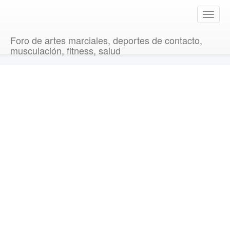
T
o
g
Foro de artes marciales, deportes de contacto,
g
musculación, fitness, salud
l
e
n
a
v
i
g
a
t
i
o
n