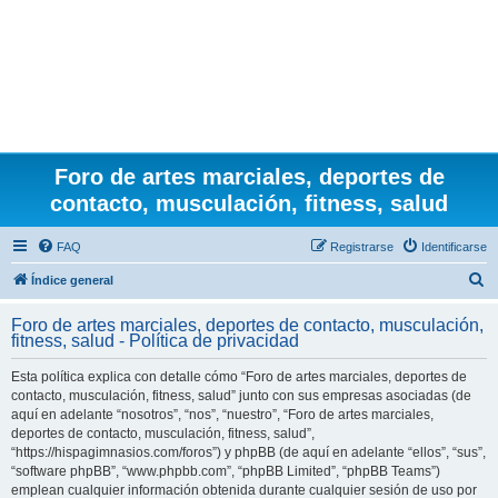
Foro de artes marciales, deportes de
contacto, musculación, fitness, salud
FAQ
Registrarse
Identificarse
B
Índice general
u
Foro de artes marciales, deportes de contacto, musculación,
s
fitness, salud - Política de privacidad
c
Esta política explica con detalle cómo “Foro de artes marciales, deportes de
a
contacto, musculación, fitness, salud” junto con sus empresas asociadas (de
r
aquí en adelante “nosotros”, “nos”, “nuestro”, “Foro de artes marciales,
deportes de contacto, musculación, fitness, salud”,
“https://hispagimnasios.com/foros”) y phpBB (de aquí en adelante “ellos”, “sus”,
“software phpBB”, “www.phpbb.com”, “phpBB Limited”, “phpBB Teams”)
emplean cualquier información obtenida durante cualquier sesión de uso por