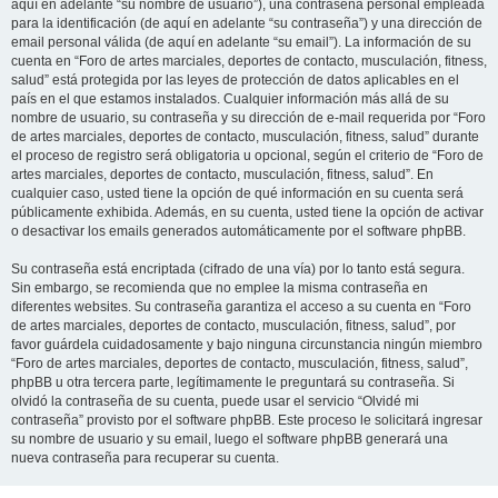
aquí en adelante “su nombre de usuario”), una contraseña personal empleada
para la identificación (de aquí en adelante “su contraseña”) y una dirección de
email personal válida (de aquí en adelante “su email”). La información de su
cuenta en “Foro de artes marciales, deportes de contacto, musculación, fitness,
salud” está protegida por las leyes de protección de datos aplicables en el
país en el que estamos instalados. Cualquier información más allá de su
nombre de usuario, su contraseña y su dirección de e-mail requerida por “Foro
de artes marciales, deportes de contacto, musculación, fitness, salud” durante
el proceso de registro será obligatoria u opcional, según el criterio de “Foro de
artes marciales, deportes de contacto, musculación, fitness, salud”. En
cualquier caso, usted tiene la opción de qué información en su cuenta será
públicamente exhibida. Además, en su cuenta, usted tiene la opción de activar
o desactivar los emails generados automáticamente por el software phpBB.
Su contraseña está encriptada (cifrado de una vía) por lo tanto está segura.
Sin embargo, se recomienda que no emplee la misma contraseña en
diferentes websites. Su contraseña garantiza el acceso a su cuenta en “Foro
de artes marciales, deportes de contacto, musculación, fitness, salud”, por
favor guárdela cuidadosamente y bajo ninguna circunstancia ningún miembro
“Foro de artes marciales, deportes de contacto, musculación, fitness, salud”,
phpBB u otra tercera parte, legítimamente le preguntará su contraseña. Si
olvidó la contraseña de su cuenta, puede usar el servicio “Olvidé mi
contraseña” provisto por el software phpBB. Este proceso le solicitará ingresar
su nombre de usuario y su email, luego el software phpBB generará una
nueva contraseña para recuperar su cuenta.