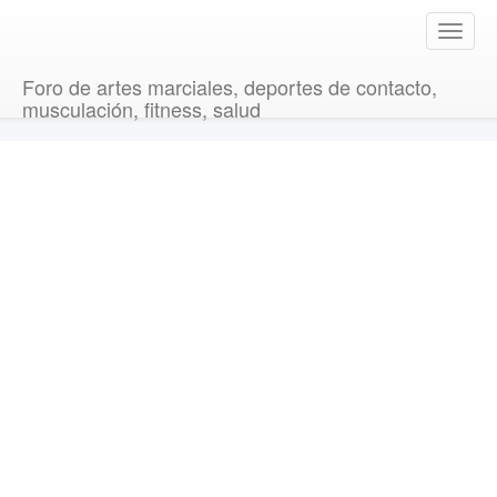
T
o
g
Foro de artes marciales, deportes de contacto,
g
musculación, fitness, salud
l
e
n
a
v
i
g
a
t
i
o
n