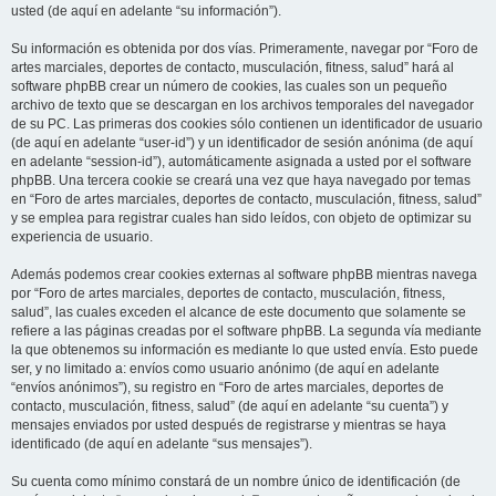
usted (de aquí en adelante “su información”).
Su información es obtenida por dos vías. Primeramente, navegar por “Foro de
artes marciales, deportes de contacto, musculación, fitness, salud” hará al
software phpBB crear un número de cookies, las cuales son un pequeño
archivo de texto que se descargan en los archivos temporales del navegador
de su PC. Las primeras dos cookies sólo contienen un identificador de usuario
(de aquí en adelante “user-id”) y un identificador de sesión anónima (de aquí
en adelante “session-id”), automáticamente asignada a usted por el software
phpBB. Una tercera cookie se creará una vez que haya navegado por temas
en “Foro de artes marciales, deportes de contacto, musculación, fitness, salud”
y se emplea para registrar cuales han sido leídos, con objeto de optimizar su
experiencia de usuario.
Además podemos crear cookies externas al software phpBB mientras navega
por “Foro de artes marciales, deportes de contacto, musculación, fitness,
salud”, las cuales exceden el alcance de este documento que solamente se
refiere a las páginas creadas por el software phpBB. La segunda vía mediante
la que obtenemos su información es mediante lo que usted envía. Esto puede
ser, y no limitado a: envíos como usuario anónimo (de aquí en adelante
“envíos anónimos”), su registro en “Foro de artes marciales, deportes de
contacto, musculación, fitness, salud” (de aquí en adelante “su cuenta”) y
mensajes enviados por usted después de registrarse y mientras se haya
identificado (de aquí en adelante “sus mensajes”).
Su cuenta como mínimo constará de un nombre único de identificación (de