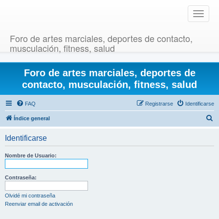
T
o
g
Foro de artes marciales, deportes de contacto,
g
musculación, fitness, salud
l
e
Foro de artes marciales, deportes de
n
a
contacto, musculación, fitness, salud
v
i
FAQ
Registrarse
Identificarse
g
B
Índice general
a
u
t
Identificarse
i
s
o
c
Nombre de Usuario:
n
a
r
Contraseña:
Olvidé mi contraseña
Reenviar email de activación