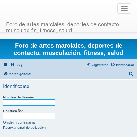
T
o
g
Foro de artes marciales, deportes de contacto,
g
musculación, fitness, salud
l
e
Foro de artes marciales, deportes de
n
a
contacto, musculación, fitness, salud
v
i
FAQ
Registrarse
Identificarse
g
B
Índice general
a
u
t
Identificarse
i
s
o
c
Nombre de Usuario:
n
a
r
Contraseña:
Olvidé mi contraseña
Reenviar email de activación