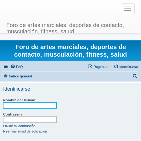
T
o
g
Foro de artes marciales, deportes de contacto,
g
musculación, fitness, salud
l
e
Foro de artes marciales, deportes de
n
a
contacto, musculación, fitness, salud
v
i
FAQ
Registrarse
Identificarse
g
B
Índice general
a
u
t
Identificarse
i
s
o
c
Nombre de Usuario:
n
a
r
Contraseña:
Olvidé mi contraseña
Reenviar email de activación