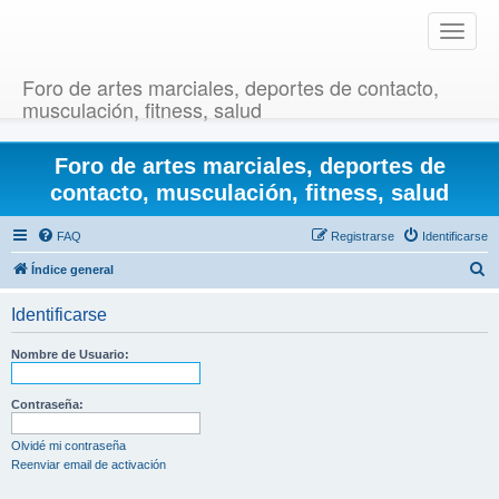
T
o
g
Foro de artes marciales, deportes de contacto,
g
musculación, fitness, salud
l
e
Foro de artes marciales, deportes de
n
a
contacto, musculación, fitness, salud
v
i
FAQ
Registrarse
Identificarse
g
B
Índice general
a
u
t
Identificarse
i
s
o
c
Nombre de Usuario:
n
a
r
Contraseña:
Olvidé mi contraseña
Reenviar email de activación