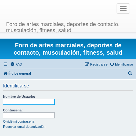
T
o
g
Foro de artes marciales, deportes de contacto,
g
musculación, fitness, salud
l
e
Foro de artes marciales, deportes de
n
a
contacto, musculación, fitness, salud
v
i
FAQ
Registrarse
Identificarse
g
B
Índice general
a
u
t
Identificarse
i
s
o
c
Nombre de Usuario:
n
a
r
Contraseña:
Olvidé mi contraseña
Reenviar email de activación