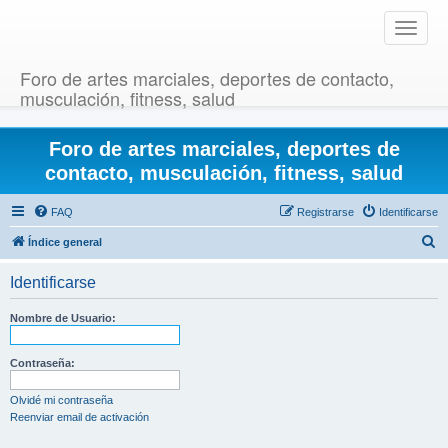
T
o
g
Foro de artes marciales, deportes de contacto,
g
musculación, fitness, salud
l
e
Foro de artes marciales, deportes de
n
a
contacto, musculación, fitness, salud
v
i
FAQ
Registrarse
Identificarse
g
B
Índice general
a
u
t
Identificarse
i
s
o
c
Nombre de Usuario:
n
a
r
Contraseña:
Olvidé mi contraseña
Reenviar email de activación