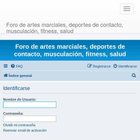
T
o
g
Foro de artes marciales, deportes de contacto,
g
musculación, fitness, salud
l
e
Foro de artes marciales, deportes de
n
a
contacto, musculación, fitness, salud
v
i
FAQ
Registrarse
Identificarse
g
B
Índice general
a
u
t
Identificarse
i
s
o
c
Nombre de Usuario:
n
a
r
Contraseña:
Olvidé mi contraseña
Reenviar email de activación