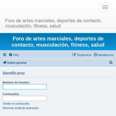
T
o
g
Foro de artes marciales, deportes de contacto,
g
musculación, fitness, salud
l
e
Foro de artes marciales, deportes de
n
a
contacto, musculación, fitness, salud
v
i
FAQ
Registrarse
Identificarse
g
B
Índice general
a
u
t
Identificarse
i
s
o
c
Nombre de Usuario:
n
a
r
Contraseña:
Olvidé mi contraseña
Reenviar email de activación