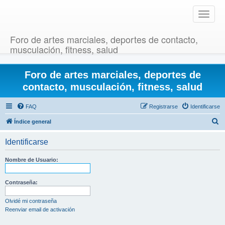
T
o
g
Foro de artes marciales, deportes de contacto,
g
musculación, fitness, salud
l
e
Foro de artes marciales, deportes de
n
a
contacto, musculación, fitness, salud
v
i
FAQ
Registrarse
Identificarse
g
B
Índice general
a
u
t
Identificarse
i
s
o
c
Nombre de Usuario:
n
a
r
Contraseña:
Olvidé mi contraseña
Reenviar email de activación