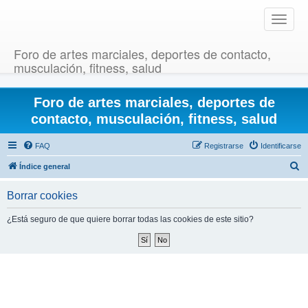
T
o
g
Foro de artes marciales, deportes de contacto,
g
musculación, fitness, salud
l
e
Foro de artes marciales, deportes de
n
a
contacto, musculación, fitness, salud
v
i
FAQ
Registrarse
Identificarse
g
B
Índice general
a
u
t
Borrar cookies
i
s
o
c
¿Está seguro de que quiere borrar todas las cookies de este sitio?
n
a
r