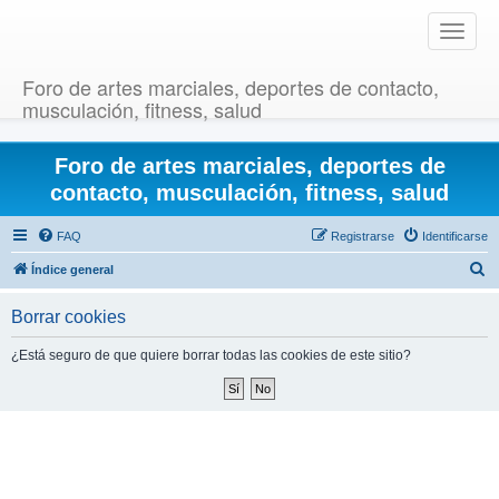
T
o
g
Foro de artes marciales, deportes de contacto,
g
musculación, fitness, salud
l
e
Foro de artes marciales, deportes de
n
a
contacto, musculación, fitness, salud
v
i
FAQ
Registrarse
Identificarse
g
B
Índice general
a
u
t
Borrar cookies
i
s
o
c
¿Está seguro de que quiere borrar todas las cookies de este sitio?
n
a
r